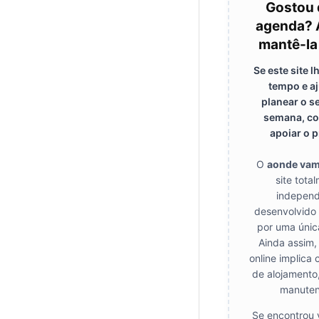
Gostou 
agenda? 
mantê-la
Se este site 
tempo e a
planear o s
semana, co
apoiar o p
O
aonde va
site tota
independ
desenvolvido
por uma únic
Ainda assim,
online implica 
de alojamento
manuten
Se encontrou 