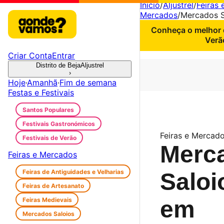
Início
/
Aljustrel
/
Feiras 
Mercados
/
Mercados S
Conheça o melhor d
Verã
Criar Conta
Entrar
Distrito de Beja
Aljustrel
›
Hoje
·
Amanhã
·
Fim de semana
Festas e Festivais
Santos Populares
Festivais Gastronómicos
Feiras e Mercados
Festivais de Verão
Merc
Feiras e Mercados
Feiras de Antiguidades e Velharias
Saloi
Feiras de Artesanato
Feiras Medievais
em
Mercados Saloios