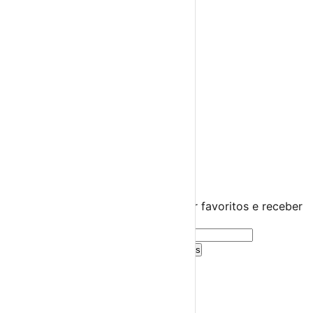
Espetáculos
Teatro
Concertos
Cinema
Miúdos e Família
Exposições
Diversos
Praias Fluviais
Distrito de Beja
Aljustrel
›
☀️
💻
🌙
🤍
Guarda este evento
Cria uma conta gratuita para guardar favoritos e receber
sugestões personalizadas.
Criar Conta Grátis
Já tens conta?
Entra aqui