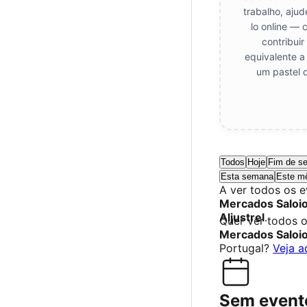
trabalho, aju
lo online — 
contribui
equivalente a
um pastel 
Todos
Hoje
Fim de s
Esta semana
Este m
A ver todos os 
Mercados Saloi
Aljustrel
.
Quer ver todos 
Mercados Saloi
Portugal?
Veja a
Sem event