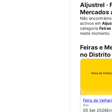
Aljustrel · 
Mercados 
Não encontrámo
activos em
Aljus
categoria
Feiras
neste momento.
Feiras e M
no Distrito
Feira de Velhar
Beja
05 Set 2026
En