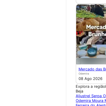
Mercado das Br
Odemira
08 Ago 2026
Explora a região
Beja
Aljustrel
Serpa
O
Odemira
Moura
Ferreira do Alen