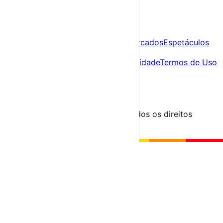
A tua agenda cultural de Portugal
Descobre
Agenda
Festas e Festivais
Feiras e Mercados
Espetáculos
Sobre
Sobre nós
Contacto
Política de Privacidade
Termos de Uso
Para Organizadores
Submeter Evento
Minha Conta
Segue-nos
© 2023-2026 aondevamos.pt — Todos os direitos
reservados
↑ Topo