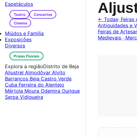
Aljus
Espetáculos
Teatro
Concertos
← Todas
·
Feiras 
Cinema
Antiguidades e V
Feiras de Artes
Miúdos e Família
Medievais
·
Merc
Exposições
Diversos
Praias Fluviais
Explora a região
Distrito de Beja
Aljustrel
Almodôvar
Alvito
Barrancos
Beja
Castro Verde
Cuba
Ferreira do Alentejo
Mértola
Moura
Odemira
Ourique
Serpa
Vidigueira