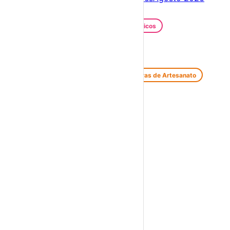
Festas e Festivais
Santos Populares
Festivais Gastronómicos
Festivais de Verão
Feiras e Mercados
Feiras de Antiguidades e Velharias
Feiras de Artesanato
Feiras Medievais
Mercados Saloios
Espetáculos
Teatro
Concertos
Cinema
Miúdos e Família
Exposições
Diversos
Praias Fluviais
Distrito da Guarda
Almeida
›
☀️
💻
🌙
🤍