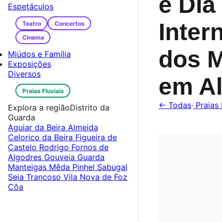
e Dia
Espetáculos
Inter
Teatro
Concertos
Cinema
dos 
Miúdos e Família
Exposições
Diversos
em A
Praias Fluviais
← Todas
·
Praias 
Explora a região
Distrito da
Guarda
Aguiar da Beira
Almeida
Celorico da Beira
Figueira de
Castelo Rodrigo
Fornos de
Algodres
Gouveia
Guarda
Manteigas
Mêda
Pinhel
Sabugal
Seia
Trancoso
Vila Nova de Foz
Côa