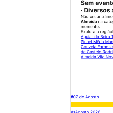
Sem event
· Diversos
Não encontrámos
Almeida
na cate
momento.
Explora a região
Aguiar da Beira
Pinhel
Mêda
Man
Gouveia
Fornos 
de Castelo Rodr
Almeida
Vila No
×
Criar Conta
Entrar
Acontece hoje
06 de Agosto
Amanhã
07 de Agosto
Fim de semana
08 – 09 Ago
Próximos dias
06 – 13 Ago
Este mês
Agosto 2026