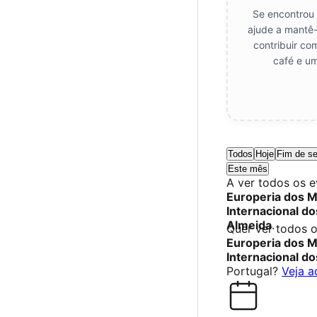
Se encontrou 
ajude a mantê-
contribuir co
café e um
Todos
Hoje
Fim de s
Este mês
A ver todos os 
Europeria dos M
Internacional d
Almeida
.
Quer ver todos 
Europeria dos M
Internacional d
Portugal?
Veja a