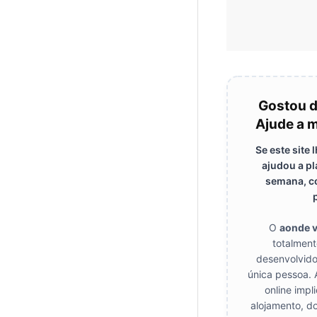
Gostou 
Ajude a m
Se este site
ajudou a pl
semana, co
O
aonde 
totalment
desenvolvido
única pessoa. 
online impl
alojamento, d