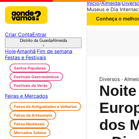
Início
/
Almeida
/
Divers
Museus e Dia Interna
Conheça o melhor 
Criar Conta
Entrar
Distrito da Guarda
Almeida
›
Hoje
·
Amanhã
·
Fim de semana
Festas e Festivais
Santos Populares
Festivais Gastronómicos
Diversos · Almei
Noite
Festivais de Verão
Feiras e Mercados
Europ
Feiras de Antiguidades e Velharias
Feiras de Artesanato
dos 
Feiras Medievais
Mercados Saloios