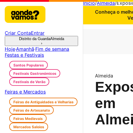
Início
/
Almeida
/
Exposi
Conheça o melho
Ve
Criar Conta
Entrar
Distrito da Guarda
Almeida
›
Hoje
·
Amanhã
·
Fim de semana
Festas e Festivais
Santos Populares
Festivais Gastronómicos
Almeida
Expo
Festivais de Verão
Feiras e Mercados
em
Feiras de Antiguidades e Velharias
Feiras de Artesanato
Alme
Feiras Medievais
Mercados Saloios