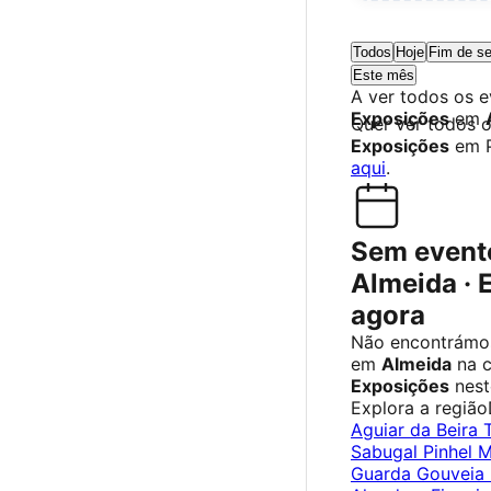
Todos
Hoje
Fim de s
Este mês
A ver todos os 
Exposições
em
Quer ver todos 
Exposições
em P
aqui
.
Sem event
Almeida · 
agora
Não encontrámos
em
Almeida
na c
Exposições
nest
Explora a região
Aguiar da Beira
Sabugal
Pinhel
M
Guarda
Gouveia