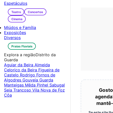
Espetáculos
Teatro
Concertos
Cinema
Miúdos e Família
Exposições
Diversos
Praias Fluviais
Explora a região
Distrito da
Guarda
Aguiar da Beira
Almeida
Celorico da Beira
Figueira de
Castelo Rodrigo
Fornos de
Algodres
Gouveia
Guarda
Manteigas
Mêda
Pinhel
Sabugal
Gosto
Seia
Trancoso
Vila Nova de Foz
Côa
agenda
mantê-
Se este site 