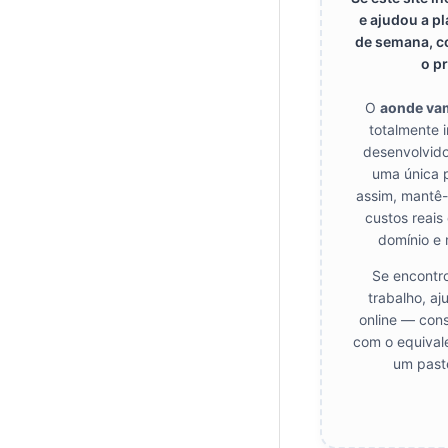
e ajudou a pl
de semana, c
o pr
O
aonde va
totalmente 
desenvolvido
uma única 
assim, mantê-l
custos reais
domínio e
Se encontro
trabalho, aj
online — cons
com o equival
um paste