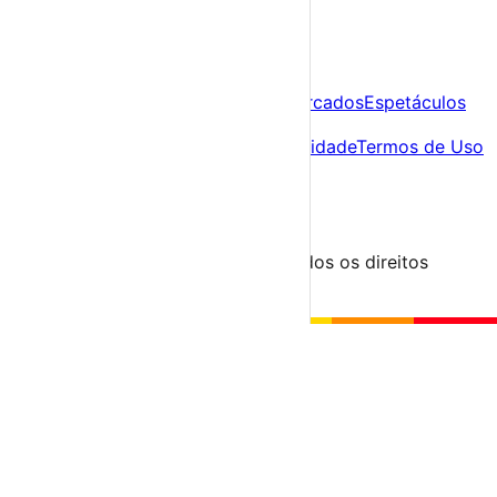
A tua agenda cultural de Portugal
Descobre
Agenda
Festas e Festivais
Feiras e Mercados
Espetáculos
Sobre
Sobre nós
Contacto
Política de Privacidade
Termos de Uso
Para Organizadores
Submeter Evento
Minha Conta
Segue-nos
© 2023-2026 aondevamos.pt — Todos os direitos
reservados
↑ Topo