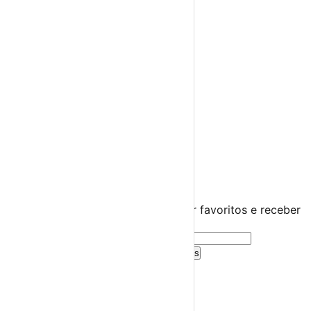
Espetáculos
Teatro
Concertos
Cinema
Miúdos e Família
Exposições
Diversos
Praias Fluviais
Distrito da Guarda
Almeida
›
☀️
💻
🌙
🤍
Guarda este evento
Cria uma conta gratuita para guardar favoritos e receber
sugestões personalizadas.
Criar Conta Grátis
Já tens conta?
Entra aqui