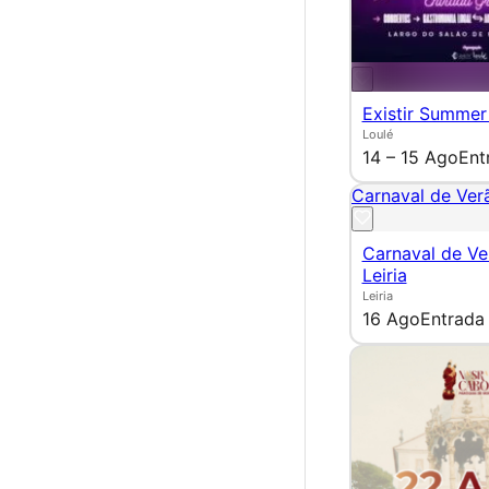
Existir Summer
Loulé
14 – 15 Ago
Ent
Carnaval de Verã
Carnaval de Ve
Leiria
Leiria
16 Ago
Entrada 