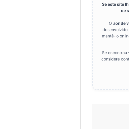
Se este site 
de s
O
aonde 
desenvolvido 
mantê-lo onlin
Se encontrou v
considere cont