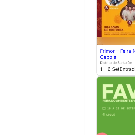
Frimor – Feira 
Cebola
Distrito de Santarém
1 – 6 Set
Entrad