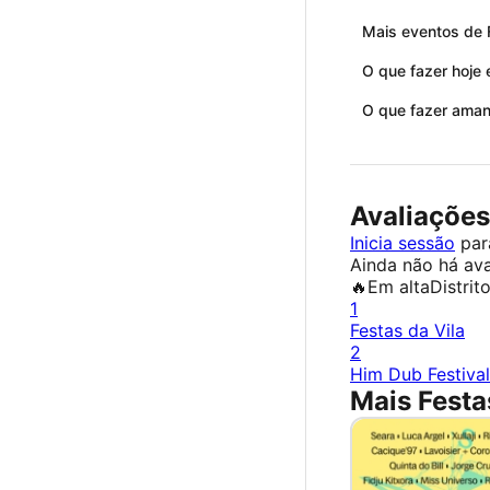
Mais eventos de F
O que fazer hoje
O que fazer ama
Avaliações
Inicia sessão
para
Ainda não há ava
🔥
Em alta
Distrit
1
Festas da Vila
2
Him Dub Festiva
Mais Festa