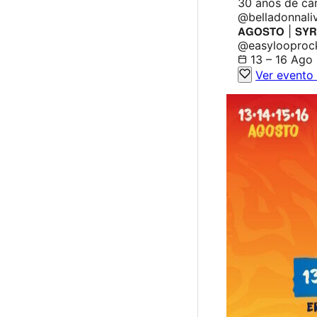
30 anos de ca
@belladonnalive
𝗔𝗚𝗢𝗦𝗧𝗢 | 
@easylooproc
13 – 16 Ago
Ver evento