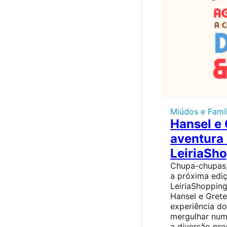
Miúdos e Famíl
Hansel e 
aventura
LeiriaSh
Chupa-chupas,
a próxima edi
LeiriaShopping
Hansel e Grete
experiência do
mergulhar num 
a diversão pr