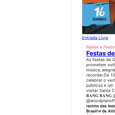
Entrada Livre
Festas e Festiv
Festas d
As Festas de 
prometem volt
música, alegr
recordar.De 13
celebrar o ve
públicos e um
visitar Santa Comb
𝐁𝐀𝐍𝐆 𝐁𝐀𝐍
@woodplanofficia
𝗿𝗲𝗰𝗶𝗻𝘁𝗼 𝗱𝗮𝘀 𝗳𝗲
𝗕𝗿𝗮𝘀𝗶𝗹𝟭𝟰 𝗱𝗲 