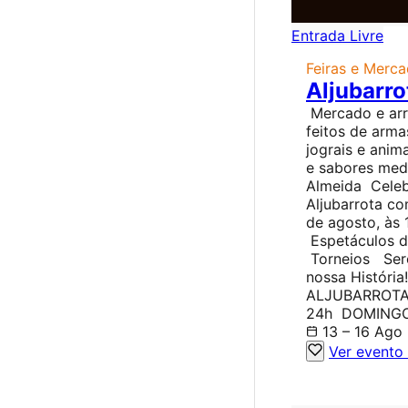
Entrada Livre
Feiras e Merc
Aljubarro
Mercado e arra
feitos de arm
jograis e ani
e sabores medi
Almeida Celeb
Aljubarrota co
de agosto, às
Espetáculos 
Torneios Serõ
nossa Históri
ALJUBARROTA
24h DOMINGO:
13 – 16 Ago
Ver evento