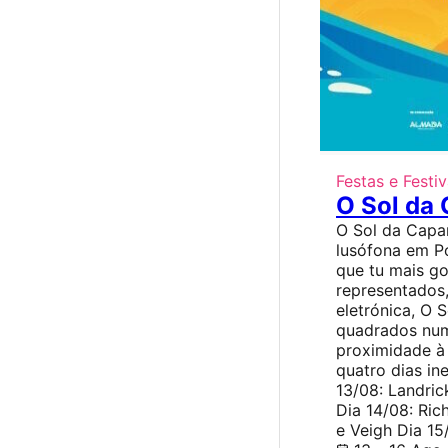
Festas e Festiv
O Sol da
O Sol da Capar
lusófona em P
que tu mais g
representados
eletrónica, O 
quadrados num
proximidade à 
quatro dias in
13/08: Landric
Dia 14/08: Ric
e Veigh Dia 15