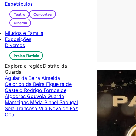
Espetáculos
Teatro
Concertos
Cinema
Miúdos e Família
Exposições
Diversos
Praias Fluviais
Explora a região
Distrito da
Guarda
Aguiar da Beira
Almeida
Celorico da Beira
Figueira de
Castelo Rodrigo
Fornos de
Algodres
Gouveia
Guarda
Manteigas
Mêda
Pinhel
Sabugal
Seia
Trancoso
Vila Nova de Foz
Côa