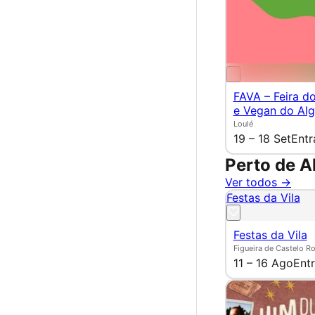
FAVA – Feira d
e Vegan do Alg
Loulé
19 – 18 Set
Entr
Perto de A
Ver todos →
Festas da Vila
Festas da Vila
Figueira de Castelo R
11 – 16 Ago
Entr