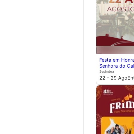
Festa em Honr
Senhora do Ca
Sesimbra
22 – 29 Ago
En