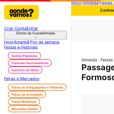
Início
/
Almeida
/
Festas 
Conheç
Criar Conta
Entrar
Distrito da Guarda
Almeida
›
Hoje
·
Amanhã
·
Fim de semana
Festas e Festivais
Santos Populares
Almeida · Festas 
Festivais Gastronómicos
Passage
Festivais de Verão
Formos
Feiras e Mercados
Feiras de Antiguidades e Velharias
Feiras de Artesanato
Feiras Medievais
Mercados Saloios