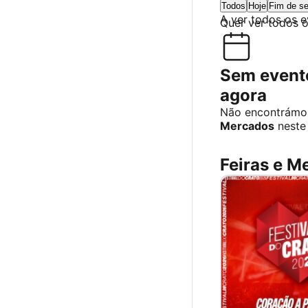
Todos
Hoje
Fim de s
A ver todos os 
Quer ver todos 
Sem evento
agora
Não encontrámo
Mercados
neste
Feiras e M