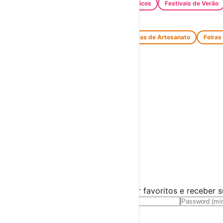
Santos Populares
Festivais Gastronómicos
Festivais de Verão
Feiras e Mercados
Feiras de Antiguidades e Velharias
Feiras de Artesanato
Feiras
Espetáculos
Teatro
Concertos
Cinema
Miúdos e Família
Exposições
Diversos
Praias Fluviais
Distrito de Portalegre
Alter do Chão
›
☀️
💻
🌙
🤍
Guarda este evento
Cria uma conta gratuita para guardar favoritos e receber 
Já tens conta?
Entra aqui