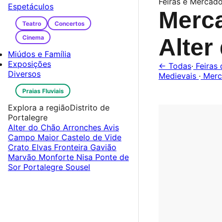
Feiras e Mercado
Espetáculos
Merca
Teatro
Concertos
Cinema
Alter
Miúdos e Família
Exposições
← Todas
·
Feiras 
Diversos
Medievais
·
Merc
Praias Fluviais
Explora a região
Distrito de
Portalegre
Alter do Chão
Arronches
Avis
Campo Maior
Castelo de Vide
Crato
Elvas
Fronteira
Gavião
Marvão
Monforte
Nisa
Ponte de
Sor
Portalegre
Sousel