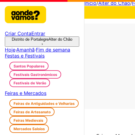
Início
/
Alter do Chão
/
F
Criar Conta
Entrar
Distrito de Portalegre
Alter do Chão
›
Hoje
·
Amanhã
·
Fim de semana
Festas e Festivais
Santos Populares
Festivais Gastronómicos
Festivais de Verão
Feiras e Mercados
Feiras de Antiguidades e Velharias
Feiras de Artesanato
Feiras Medievais
Mercados Saloios