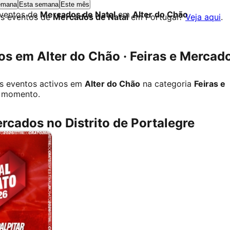
emana
Esta semana
Este mês
eventos de
Mercados de Natal
em
Alter do Chão
.
os eventos de
Mercados de Natal
em Portugal?
Veja aqui
.
s em Alter do Chão · Feiras e Mercad
s eventos activos em
Alter do Chão
na categoria
Feiras e
 momento.
ercados no Distrito de Portalegre