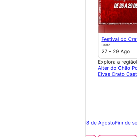
Festival do Cra
Crato
27 – 29 Ago
Explora a região
Alter do Chão
Po
Elvas
Crato
Cast
×
Criar Conta
Entrar
Acontece hoje
07 de Agosto
Amanhã
08 de Agosto
Fim de s
Festas e Festivais