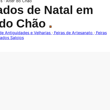
s · Alter do Chão
dos de Natal em
 do Chão
.
de Antiguidades e Velharias
·
Feiras de Artesanato
·
Feiras
ados Saloios