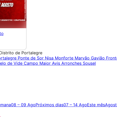
to
Distrito de Portalegre
rtalegre
Ponte de Sor
Nisa
Monforte
Marvão
Gavião
Front
elo de Vide
Campo Maior
Avis
Arronches
Sousel
emana
08 – 09 Ago
Próximos dias
07 – 14 Ago
Este mês
Agost