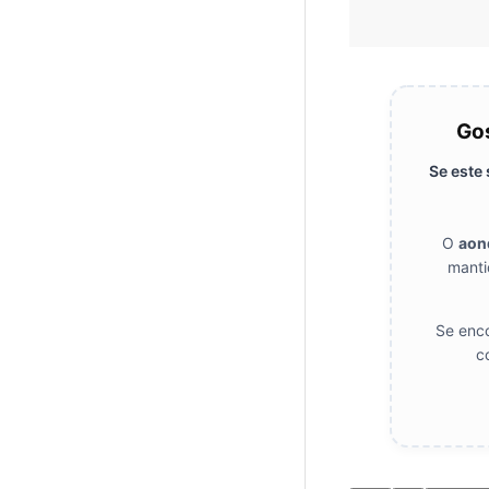
Gos
Se este
O
aon
manti
Se enco
c