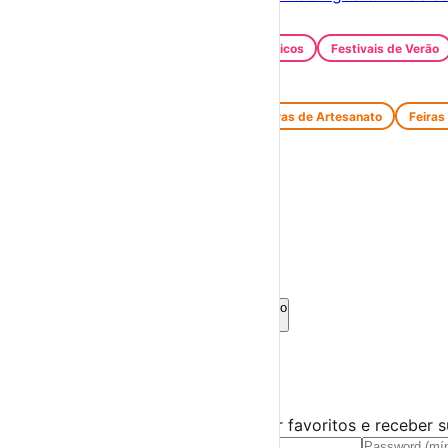
Festas e Festivais
Santos Populares
Festivais Gastronómicos
Festivais de Verão
Feiras e Mercados
Feiras de Antiguidades e Velharias
Feiras de Artesanato
Feiras
Espetáculos
Teatro
Concertos
Cinema
Miúdos e Família
Exposições
Diversos
Praias Fluviais
Região Autónoma dos Açores
Angra do Heroísmo
›
☀️
💻
🌙
🤍
Guarda este evento
Cria uma conta gratuita para guardar favoritos e receber 