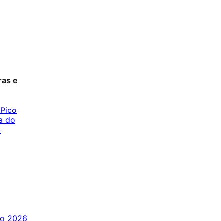
ras e
Pico
a do
o
to 2026