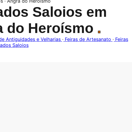
os · Angra do Heroísmo
ados Saloios em
a do Heroísmo
.
de Antiguidades e Velharias
·
Feiras de Artesanato
·
Feiras
ados Saloios