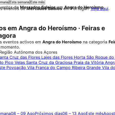
emana
Esta semana
Este mês
eventos de
Mercados Saloios
em
Angra do Heroísmo
.
os eventos de
Mercados Saloios
em Portugal?
Veja aqui
.
s em Angra do Heroísmo · Feiras e
agora
s eventos activos em
Angra do Heroísmo
na categoria
Fei
 momento.
Região Autónoma dos Açores
anta Cruz das Flores
Lajes das Flores
Horta
São Roque do 
do Pico
Velas
Santa Cruz da Graciosa
Praia da Vitória
Angr
ste
Povoação
Vila Franca do Campo
Ribeira Grande
Vila d
emana
08 – 09 Ago
Próximos dias
06 – 13 Ago
Este mês
Agos