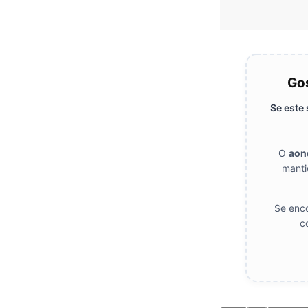
Gos
Se este
O
aon
manti
Se enco
c