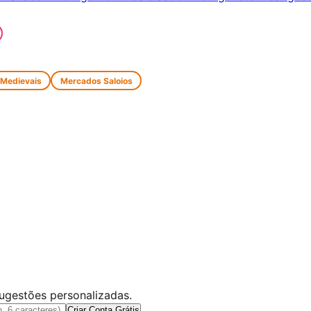
 Medievais
Mercados Saloios
sugestões personalizadas.
Criar Conta Grátis