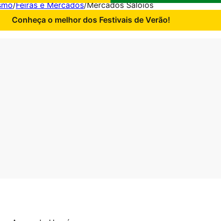
smo
/
Feiras e Mercados
/
Mercados Saloios
Conheça o melhor dos Festivais de Verão!