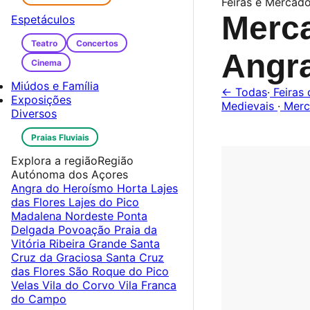
Feiras e Mercad
Merc
Espetáculos
Teatro
Concertos
Angr
Cinema
Miúdos e Família
← Todas
·
Feiras 
Exposições
Medievais
·
Merc
Diversos
Praias Fluviais
Explora a região
Região
Autónoma dos Açores
Angra do Heroísmo
Horta
Lajes
das Flores
Lajes do Pico
Madalena
Nordeste
Ponta
Delgada
Povoação
Praia da
Vitória
Ribeira Grande
Santa
Cruz da Graciosa
Santa Cruz
das Flores
São Roque do Pico
Velas
Vila do Corvo
Vila Franca
do Campo