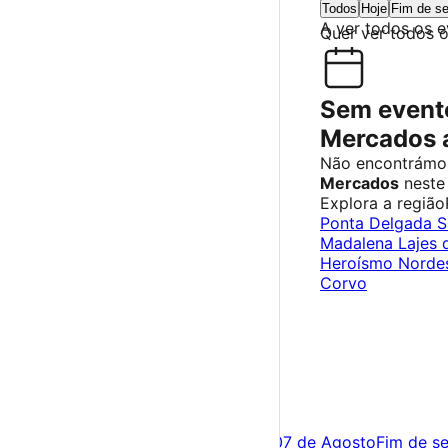
Todos
Hoje
Fim de s
A ver todos os 
Quer ver todos 
Sem evento
Mercados 
Não encontrámo
Mercados
neste
Explora a região
Ponta Delgada
S
Madalena
Lajes 
Heroísmo
Norde
Corvo
×
Criar Conta
Entrar
Acontece hoje
06 de Agosto
Amanhã
07 de Agosto
Fim de s