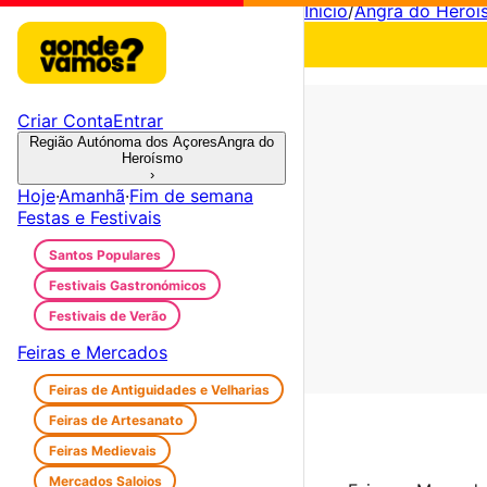
Início
/
Angra do Heroí
Criar Conta
Entrar
Região Autónoma dos Açores
Angra do
Heroísmo
›
Hoje
·
Amanhã
·
Fim de semana
Festas e Festivais
Santos Populares
Festivais Gastronómicos
Festivais de Verão
Feiras e Mercados
Feiras de Antiguidades e Velharias
Feiras de Artesanato
Feiras Medievais
Mercados Saloios