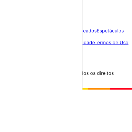
A tua agenda cultural de Portugal
Descobre
Agenda
Festas e Festivais
Feiras e Mercados
Espetáculos
Sobre
Sobre nós
Contacto
Política de Privacidade
Termos de Uso
Para Organizadores
Submeter Evento
Minha Conta
Segue-nos
© 2023-2026 aondevamos.pt — Todos os direitos
reservados
↑ Topo