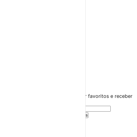
Feiras Medievais
Mercados Saloios
Espetáculos
Teatro
Concertos
Cinema
Miúdos e Família
Exposições
Diversos
Praias Fluviais
Distrito de Viana do Castelo
Arcos de Valdevez
›
☀️
💻
🌙
🤍
Guarda este evento
Cria uma conta gratuita para guardar favoritos e receber
sugestões personalizadas.
Criar Conta Grátis
Já tens conta?
Entra aqui