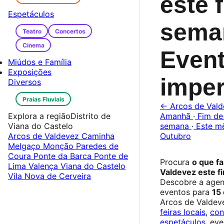
este 
Espetáculos
sema
Teatro
Concertos
Cinema
Even
Miúdos e Família
Exposições
imper
Diversos
Praias Fluviais
← Arcos de Vald
Explora a região
Distrito de
Amanhã
·
Fim de
Viana do Castelo
semana
·
Este m
Arcos de Valdevez
Caminha
Outubro
Melgaço
Monção
Paredes de
Coura
Ponte da Barca
Ponte de
Procura
o que f
Lima
Valença
Viana do Castelo
Valdevez este f
Vila Nova de Cerveira
Descobre a age
eventos para
15
Arcos de Valdev
feiras locais
,
con
espetáculos
, ev