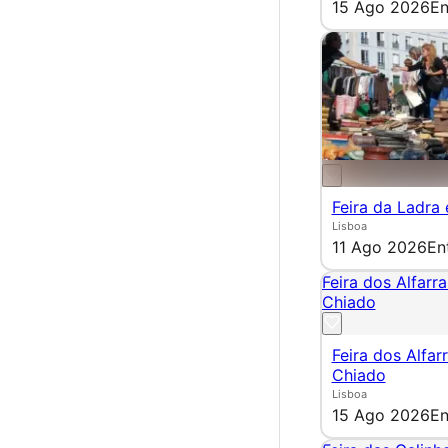
15 Ago 2026
En
Feira da Ladra
Lisboa
11 Ago 2026
En
Feira dos Alfarr
Chiado
Feira dos Alfar
Chiado
Lisboa
15 Ago 2026
En