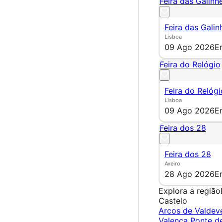
Feira das Galinhe
Feira das Galin
Lisboa
09 Ago 2026
E
Feira do Relógio
Feira do Relógi
Lisboa
09 Ago 2026
E
Feira dos 28
Feira dos 28
Aveiro
28 Ago 2026
E
Explora a região
Castelo
Arcos de Valde
Valença
Ponte d