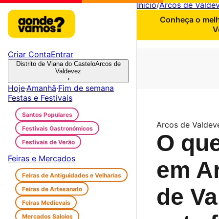
Início
/
Arcos de Valde
Conheça o melho
V
Criar Conta
Entrar
Distrito de Viana do Castelo
Arcos de
Valdevez
›
Hoje
·
Amanhã
·
Fim de semana
Festas e Festivais
Santos Populares
Arcos de Valdev
Festivais Gastronómicos
O que
Festivais de Verão
Feiras e Mercados
em A
Feiras de Antiguidades e Velharias
de Va
Feiras de Artesanato
Feiras Medievais
Mercados Saloios