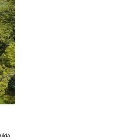
tuída