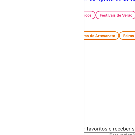
Festas e Festivais
Santos Populares
Festivais Gastronómicos
Festivais de Verão
Feiras e Mercados
Feiras de Antiguidades e Velharias
Feiras de Artesanato
Feiras
Espetáculos
Teatro
Concertos
Cinema
Miúdos e Família
Exposições
Diversos
Praias Fluviais
Distrito de Coimbra
Arganil
›
☀️
💻
🌙
🤍
Guarda este evento
Cria uma conta gratuita para guardar favoritos e receber 