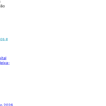
s
Não
os e
ital
eixa-
to 2026