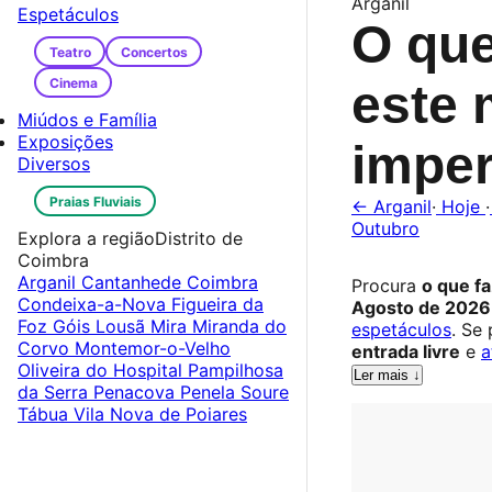
Arganil
Espetáculos
O que
Teatro
Concertos
Cinema
este 
Miúdos e Família
Exposições
imper
Diversos
Praias Fluviais
← Arganil
·
Hoje
·
Outubro
Explora a região
Distrito de
Coimbra
Arganil
Cantanhede
Coimbra
Procura
o que f
Condeixa-a-Nova
Figueira da
Agosto de 2026
Foz
Góis
Lousã
Mira
Miranda do
espetáculos
. Se
Corvo
Montemor-o-Velho
entrada livre
e
a
Oliveira do Hospital
Pampilhosa
Ler mais ↓
da Serra
Penacova
Penela
Soure
Tábua
Vila Nova de Poiares