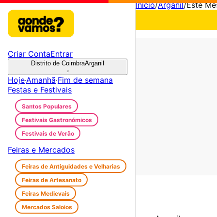
Início
/
Arganil
/
Este Mê
Criar Conta
Entrar
Distrito de Coimbra
Arganil
›
Hoje
·
Amanhã
·
Fim de semana
Festas e Festivais
Santos Populares
Festivais Gastronómicos
Festivais de Verão
Feiras e Mercados
Feiras de Antiguidades e Velharias
Feiras de Artesanato
Feiras Medievais
Mercados Saloios