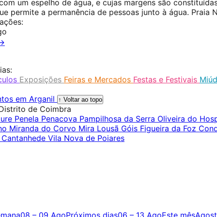
com um espelho de água, e cujas margens são constituída
ue permite a permanência de pessoas junto à água. Praia 
ações:
go
 →
.
ias:
culos
Exposições
Feiras e Mercados
Festas e Festivais
Miúd
tos em Arganil
↑ Voltar ao topo
Distrito de Coimbra
oure
Penela
Penacova
Pampilhosa da Serra
Oliveira do Hosp
lho
Miranda do Corvo
Mira
Lousã
Góis
Figueira da Foz
Cond
a
Cantanhede
Vila Nova de Poiares
emana
08 – 09 Ago
Próximos dias
06 – 13 Ago
Este mês
Agos