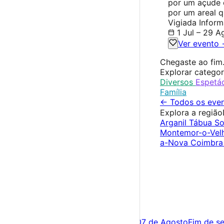
por um açude 
por um areal q
Vigiada Inform
1 Jul – 29 A
Ver evento
Chegaste ao fim
Explorar categor
Diversos
Espetá
Família
← Todos os even
Explora a região
Arganil
Tábua
S
Montemor-o-Ve
a-Nova
Coimbr
×
Criar Conta
Entrar
Acontece hoje
06 de Agosto
Amanhã
07 de Agosto
Fim de s