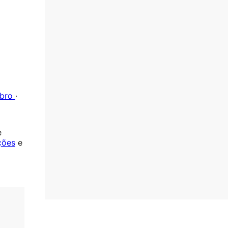
bro
·
e
ções
e