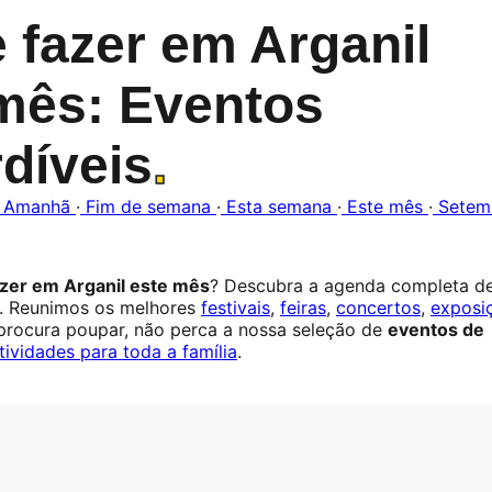
 fazer em Arganil
mês: Eventos
díveis
.
Amanhã
·
Fim de semana
·
Esta semana
·
Este mês
·
Setem
azer em Arganil este mês
? Descubra a agenda completa d
. Reunimos os melhores
festivais
,
feiras
,
concertos
,
exposi
 procura poupar, não perca a nossa seleção de
eventos de
tividades para toda a família
.