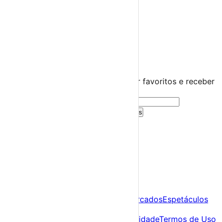
Praias Fluviais
Distrito de Évora
Arraiolos
›
☀️
💻
🌙
🤍
Guarda este evento
Cria uma conta gratuita para guardar favoritos e receber
sugestões personalizadas.
Criar Conta Grátis
Já tens conta?
Entra aqui
A tua agenda cultural de Portugal
Descobre
Agenda
Festas e Festivais
Feiras e Mercados
Espetáculos
Sobre
Sobre nós
Contacto
Política de Privacidade
Termos de Uso