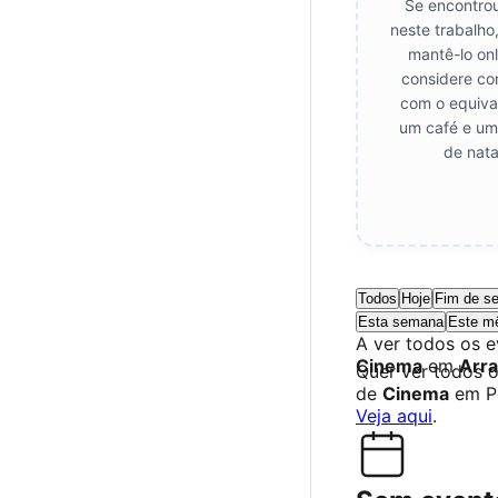
Se encontrou
neste trabalho
mantê-lo on
considere con
com o equiva
um café e um
de nata
Todos
Hoje
Fim de s
Esta semana
Este m
A ver todos os 
Cinema
em
Arra
Quer ver todos 
de
Cinema
em P
Veja aqui
.