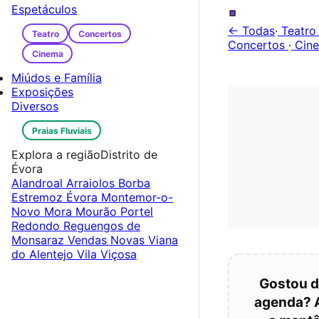
.
Espetáculos
← Todas
·
Teatr
Teatro
Concertos
Concertos
·
Cin
Cinema
Miúdos e Família
Exposições
Diversos
Praias Fluviais
Explora a região
Distrito de
Évora
Alandroal
Arraiolos
Borba
Estremoz
Évora
Montemor-o-
Novo
Mora
Mourão
Portel
Redondo
Reguengos de
Monsaraz
Vendas Novas
Viana
do Alentejo
Vila Viçosa
Gostou d
agenda? 