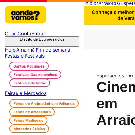
Início
/
Arraiolos
/
Espet
Conheça o melhor 
de Verã
Criar Conta
Entrar
Distrito de Évora
Arraiolos
›
Hoje
·
Amanhã
·
Fim de semana
Festas e Festivais
Santos Populares
Festivais Gastronómicos
Espetáculos · Ar
Cine
Festivais de Verão
Feiras e Mercados
em
Feiras de Antiguidades e Velharias
Feiras de Artesanato
Arrai
Feiras Medievais
Mercados Saloios