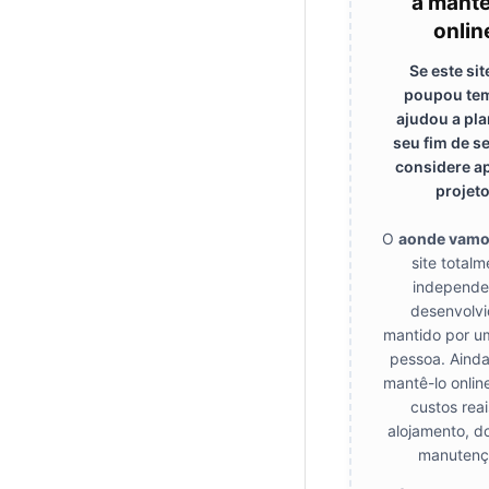
a mantê
onlin
Se este sit
poupou te
ajudou a pla
seu fim de s
considere ap
projeto
O
aonde vam
site total
independe
desenvolvi
mantido por u
pessoa. Ainda
mantê-lo onlin
custos rea
alojamento, d
manutenç