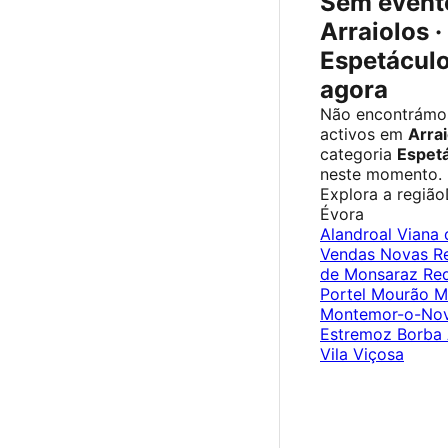
Sem event
Arraiolos ·
Espetácul
agora
Não encontrámo
activos em
Arrai
categoria
Espet
neste momento.
Explora a região
Évora
Alandroal
Viana 
Vendas Novas
R
de Monsaraz
Re
Portel
Mourão
M
Montemor-o-No
Estremoz
Borba
Vila Viçosa