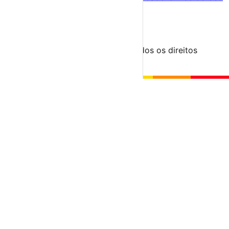
Para Organizadores
Submeter Evento
Minha Conta
Segue-nos
© 2023-2026 aondevamos.pt — Todos os direitos
reservados
↑ Topo