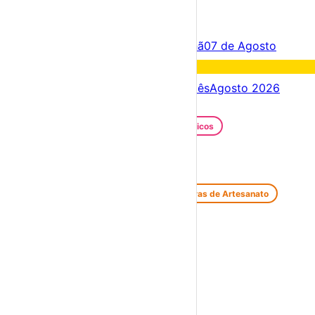
×
Criar Conta
Entrar
Acontece hoje
06 de Agosto
Amanhã
07 de Agosto
Fim de semana
08 – 09 Ago
Próximos dias
06 – 13 Ago
Este mês
Agosto 2026
Festas e Festivais
Santos Populares
Festivais Gastronómicos
Festivais de Verão
Feiras e Mercados
Feiras de Antiguidades e Velharias
Feiras de Artesanato
Feiras Medievais
Mercados Saloios
Espetáculos
Teatro
Concertos
Cinema
Miúdos e Família
Exposições
Diversos