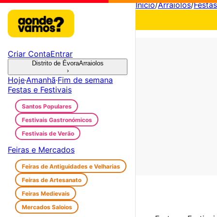
Início
/
Arraiolos
/
Festas
Criar Conta
Entrar
Distrito de Évora
Arraiolos
›
Hoje
·
Amanhã
·
Fim de semana
Festas e Festivais
Santos Populares
Festivais Gastronómicos
Festivais de Verão
Feiras e Mercados
Feiras de Antiguidades e Velharias
Feiras de Artesanato
Feiras Medievais
Mercados Saloios