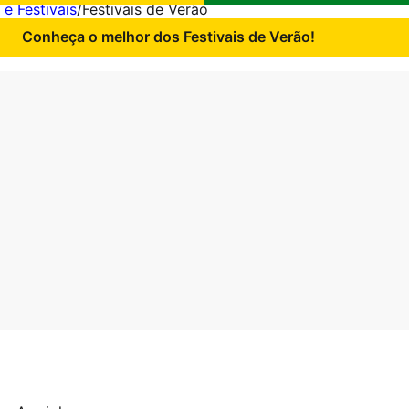
 e Festivais
/
Festivais de Verão
Conheça o melhor dos Festivais de Verão!