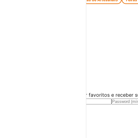
Espetáculos
Teatro
Concertos
Cinema
Miúdos e Família
Exposições
Diversos
Praias Fluviais
Distrito de Évora
Arraiolos
›
☀️
💻
🌙
🤍
Guarda este evento
Cria uma conta gratuita para guardar favoritos e receber 
Já tens conta?
Entra aqui