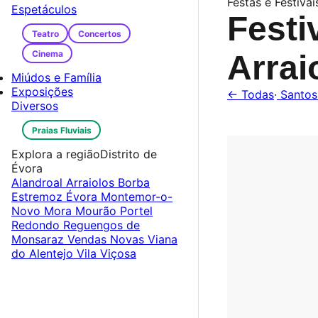
Festas e Festivai
Espetáculos
Festi
Teatro
Concertos
Cinema
Arrai
Miúdos e Família
Exposições
← Todas
·
Santos
Diversos
Praias Fluviais
Explora a região
Distrito de
Évora
Alandroal
Arraiolos
Borba
Estremoz
Évora
Montemor-o-
Novo
Mora
Mourão
Portel
Redondo
Reguengos de
Monsaraz
Vendas Novas
Viana
do Alentejo
Vila Viçosa