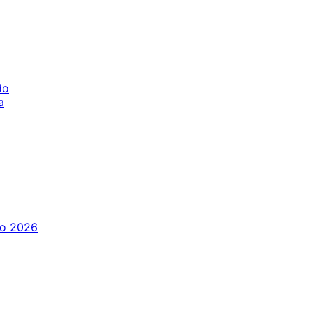
do
a
o 2026