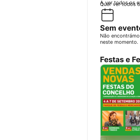
A ver todos os 
Quer ver todos 
Sem evento
Não encontrámo
neste momento.
Festas e Fe