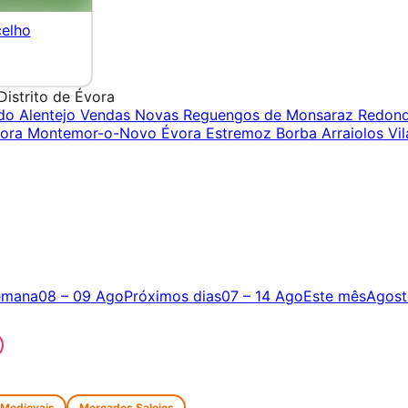
celho
Distrito de Évora
do Alentejo
Vendas Novas
Reguengos de Monsaraz
Redon
ora
Montemor-o-Novo
Évora
Estremoz
Borba
Arraiolos
Vil
emana
08 – 09 Ago
Próximos dias
07 – 14 Ago
Este mês
Agost
 Medievais
Mercados Saloios