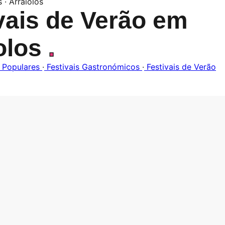
s · Arraiolos
vais de Verão em
olos
.
 Populares
·
Festivais Gastronómicos
·
Festivais de Verão