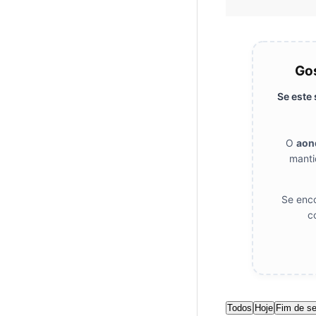
Gos
Se este
O
aon
manti
Se enco
c
Todos
Hoje
Fim de s