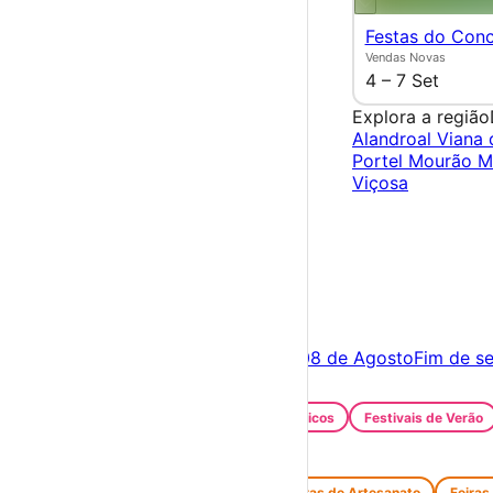
Festas do Con
Vendas Novas
4 – 7 Set
Explora a região
Alandroal
Viana 
Portel
Mourão
M
Viçosa
×
Criar Conta
Entrar
Acontece hoje
07 de Agosto
Amanhã
08 de Agosto
Fim de s
Festas e Festivais
Santos Populares
Festivais Gastronómicos
Festivais de Verão
Feiras e Mercados
Feiras de Antiguidades e Velharias
Feiras de Artesanato
Feiras