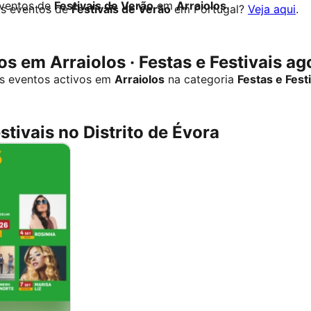
eventos de
Festivais de Verão
em
Arraiolos
.
os eventos de
Festivais de Verão
em Portugal?
Veja aqui
.
s em Arraiolos · Festas e Festivais ag
s eventos activos em
Arraiolos
na categoria
Festas e Fest
stivais no Distrito de Évora