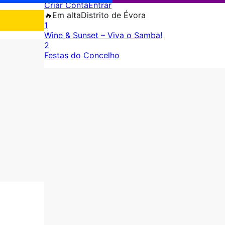
Criar Conta
Entrar
🔥
Em alta
Distrito de Évora
1
Wine & Sunset – Viva o Samba!
2
Festas do Concelho