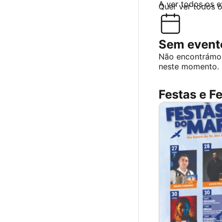
A ver todos os 
Quer ver todos 
Sem evento
Não encontrámo
neste momento.
Festas e Fe