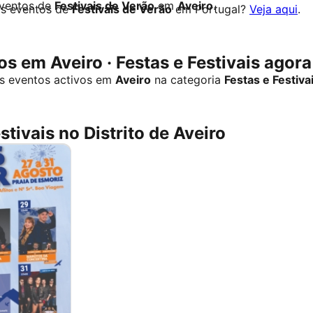
eventos de
Festivais de Verão
em
Aveiro
.
os eventos de
Festivais de Verão
em Portugal?
Veja aqui
.
s em Aveiro · Festas e Festivais agora
s eventos activos em
Aveiro
na categoria
Festas e Festiva
stivais no Distrito de Aveiro