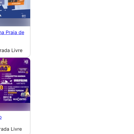
na Praia de
rada Livre
o
rada Livre