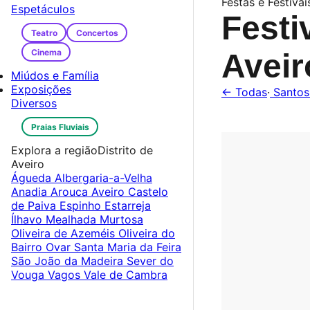
Festas e Festivai
Espetáculos
Festi
Teatro
Concertos
Cinema
Avei
Miúdos e Família
Exposições
← Todas
·
Santos
Diversos
Praias Fluviais
Explora a região
Distrito de
Aveiro
Águeda
Albergaria-a-Velha
Anadia
Arouca
Aveiro
Castelo
de Paiva
Espinho
Estarreja
Ílhavo
Mealhada
Murtosa
Oliveira de Azeméis
Oliveira do
Bairro
Ovar
Santa Maria da Feira
São João da Madeira
Sever do
Vouga
Vagos
Vale de Cambra