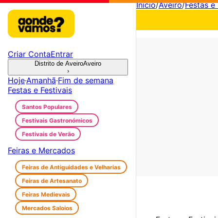
Início
/
Aveiro
/
Festas e 
Criar Conta
Entrar
Distrito de Aveiro
Aveiro
›
Hoje
·
Amanhã
·
Fim de semana
Festas e Festivais
Santos Populares
Festivais Gastronómicos
Festivais de Verão
Feiras e Mercados
Feiras de Antiguidades e Velharias
Feiras de Artesanato
Feiras Medievais
Mercados Saloios