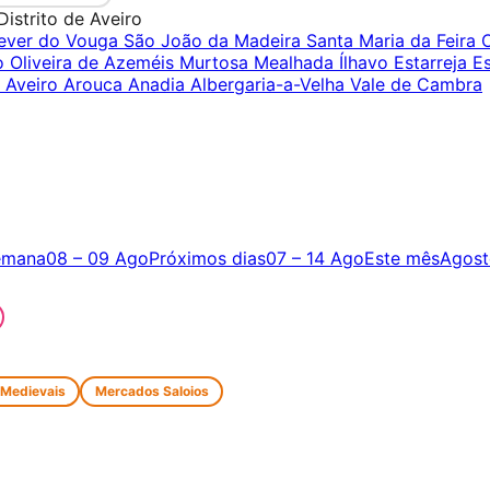
Distrito de Aveiro
ever do Vouga
São João da Madeira
Santa Maria da Feira
ro
Oliveira de Azeméis
Murtosa
Mealhada
Ílhavo
Estarreja
E
a
Aveiro
Arouca
Anadia
Albergaria-a-Velha
Vale de Cambra
emana
08 – 09 Ago
Próximos dias
07 – 14 Ago
Este mês
Agost
 Medievais
Mercados Saloios