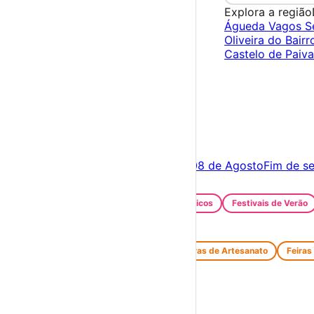
Explora a região
Águeda
Vagos
S
Oliveira do Bair
Castelo de Paiv
×
Criar Conta
Entrar
Acontece hoje
07 de Agosto
Amanhã
08 de Agosto
Fim de s
Festas e Festivais
Santos Populares
Festivais Gastronómicos
Festivais de Verão
Feiras e Mercados
Feiras de Antiguidades e Velharias
Feiras de Artesanato
Feiras
Espetáculos
Teatro
Concertos
Cinema