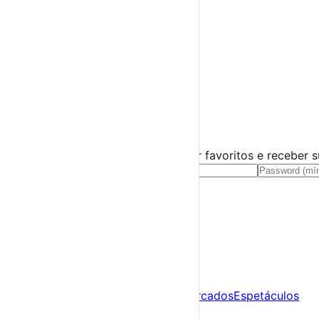
Miúdos e Família
Exposições
Diversos
Praias Fluviais
Distrito de Aveiro
Aveiro
›
☀️
💻
🌙
🤍
Guarda este evento
Cria uma conta gratuita para guardar favoritos e receber 
Já tens conta?
Entra aqui
A tua agenda cultural de Portugal
Descobre
Agenda
Festas e Festivais
Feiras e Mercados
Espetáculos
Sobre