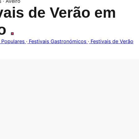
s · Aveiro
vais de Verão em
ro
.
 Populares
·
Festivais Gastronómicos
·
Festivais de Verão