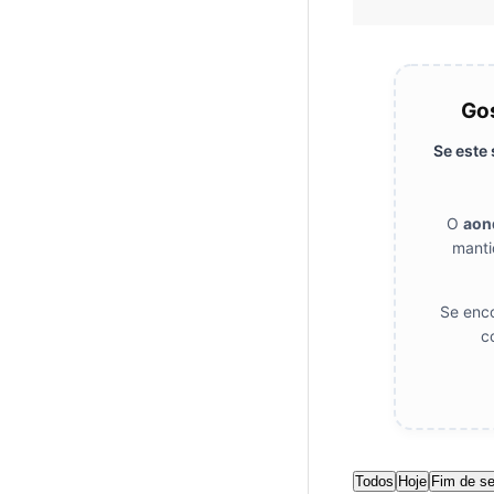
Gos
Se este
O
aon
manti
Se enco
c
Todos
Hoje
Fim de s