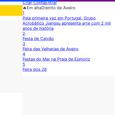
Criar Conta
Entrar
🔥
Em alta
Distrito de Aveiro
1
Pela primeira vez em Portugal, Grupo
Acrobático Jiangsu apresenta arte com 2 mil
anos de história
2
Festa de Calvão
3
Feira das Velharias de Aveiro
4
Festas do Mar na Praia de Esmoriz
5
Feira dos 28