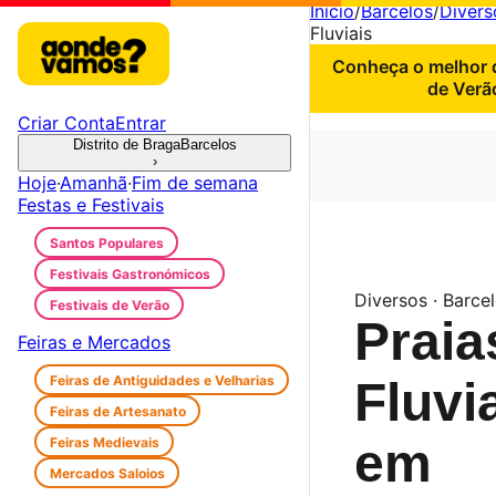
Início
/
Barcelos
/
Divers
Fluviais
Conheça o melhor d
de Verã
Criar Conta
Entrar
Distrito de Braga
Barcelos
›
Hoje
·
Amanhã
·
Fim de semana
Festas e Festivais
Santos Populares
Festivais Gastronómicos
Diversos · Barce
Festivais de Verão
Praia
Feiras e Mercados
Feiras de Antiguidades e Velharias
Fluvi
Feiras de Artesanato
Feiras Medievais
em
Mercados Saloios