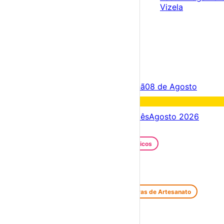
Vizela
×
Criar Conta
Entrar
Acontece hoje
07 de Agosto
Amanhã
08 de Agosto
Fim de semana
08 – 09 Ago
Próximos dias
07 – 14 Ago
Este mês
Agosto 2026
Festas e Festivais
Santos Populares
Festivais Gastronómicos
Festivais de Verão
Feiras e Mercados
Feiras de Antiguidades e Velharias
Feiras de Artesanato
Feiras Medievais
Mercados Saloios
Espetáculos