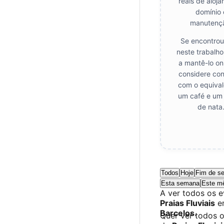
reais de aloj
domínio 
manutenç
Se encontrou
neste trabalho
a mantê-lo on
considere cont
com o equival
um café e um 
de nata
Todos
Hoje
Fim de s
Esta semana
Este m
A ver todos os 
Praias Fluviais
e
Barcelos
.
Quer ver todos 