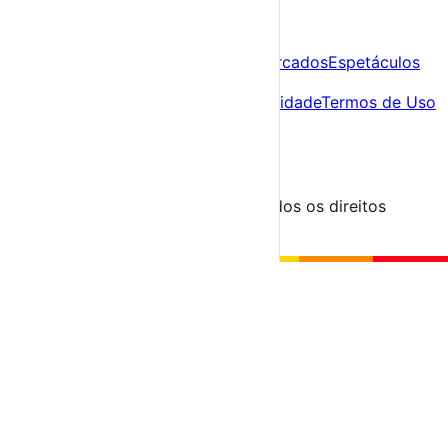
A tua agenda cultural de Portugal
Descobre
Agenda
Festas e Festivais
Feiras e Mercados
Espetáculos
Sobre
Sobre nós
Contacto
Política de Privacidade
Termos de Uso
Para Organizadores
Submeter Evento
Minha Conta
Segue-nos
© 2023-2026 aondevamos.pt — Todos os direitos
reservados
↑ Topo