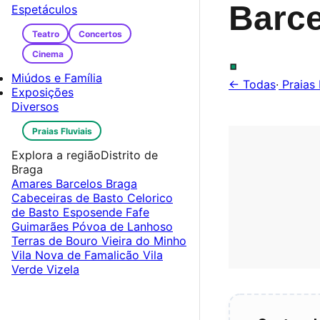
Barce
Espetáculos
Teatro
Concertos
.
Cinema
Miúdos e Família
← Todas
·
Praias 
Exposições
Diversos
Praias Fluviais
Explora a região
Distrito de
Braga
Amares
Barcelos
Braga
Cabeceiras de Basto
Celorico
de Basto
Esposende
Fafe
Guimarães
Póvoa de Lanhoso
Terras de Bouro
Vieira do Minho
Vila Nova de Famalicão
Vila
Verde
Vizela