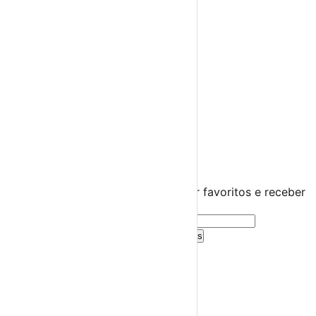
Teatro
Concertos
Cinema
Miúdos e Família
Exposições
Diversos
Praias Fluviais
Distrito de Braga
Barcelos
›
☀️
💻
🌙
🤍
Guarda este evento
Cria uma conta gratuita para guardar favoritos e receber
sugestões personalizadas.
Criar Conta Grátis
Já tens conta?
Entra aqui