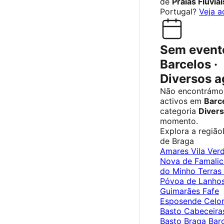
de
Praias Fluviai
Portugal?
Veja a
Sem event
Barcelos ·
Diversos a
Não encontrámo
activos em
Barc
categoria
Diver
momento.
Explora a região
de Braga
Amares
Vila Ver
Nova de Famali
do Minho
Terras
Póvoa de Lanho
Guimarães
Fafe
Esposende
Celor
Basto
Cabeceira
Basto
Braga
Bar