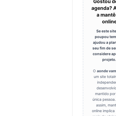
Gostou d
agenda? 
a mantê
onlin
Se este site
poupou tem
ajudou a pla
seu fim de s
considere ap
projeto
O
aonde va
um site tota
independen
desenvolvi
mantido por
única pessoa.
assim, mant
online implica