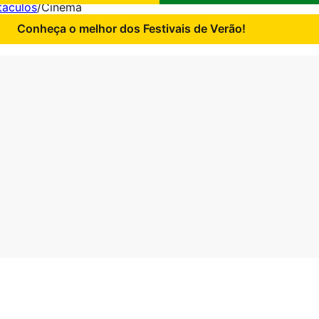
táculos
/
Cinema
Conheça o melhor dos Festivais de Verão!