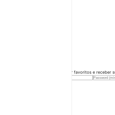
Espetáculos
Teatro
Concertos
Cinema
Miúdos e Família
Exposições
Diversos
Praias Fluviais
Distrito de Beja
Barrancos
›
☀️
💻
🌙
🤍
Guarda este evento
Cria uma conta gratuita para guardar favoritos e receber 
Já tens conta?
Entra aqui
A tua agenda cultural de Portugal