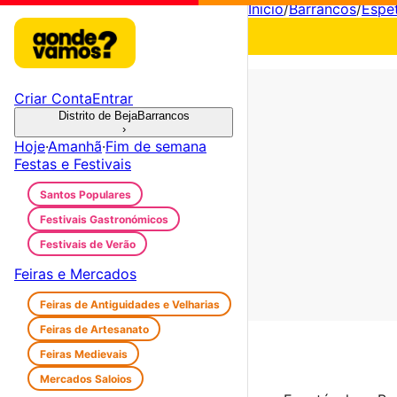
Início
/
Barrancos
/
Espe
Criar Conta
Entrar
Distrito de Beja
Barrancos
›
Hoje
·
Amanhã
·
Fim de semana
Festas e Festivais
Santos Populares
Festivais Gastronómicos
Festivais de Verão
Feiras e Mercados
Feiras de Antiguidades e Velharias
Feiras de Artesanato
Feiras Medievais
Mercados Saloios