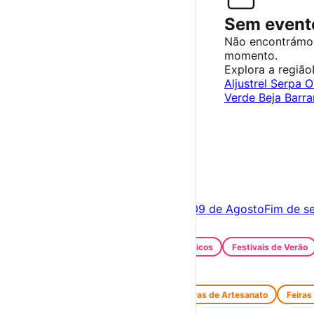
Sem evento
Não encontrámo
momento.
Explora a região
Aljustrel
Serpa
O
Verde
Beja
Barr
×
Criar Conta
Entrar
Acontece hoje
08 de Agosto
Amanhã
09 de Agosto
Fim de s
Festas e Festivais
Santos Populares
Festivais Gastronómicos
Festivais de Verão
Feiras e Mercados
Feiras de Antiguidades e Velharias
Feiras de Artesanato
Feiras