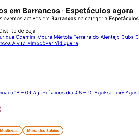
s em Barrancos · Espetáculos agora
s eventos activos em
Barrancos
na categoria
Espetáculos
Distrito de Beja
urique
Odemira
Moura
Mértola
Ferreira do Alentejo
Cuba
C
ancos
Alvito
Almodôvar
Vidigueira
emana
08 – 09 Ago
Próximos dias
08 – 15 Ago
Este mês
Agos
 Medievais
Mercados Saloios