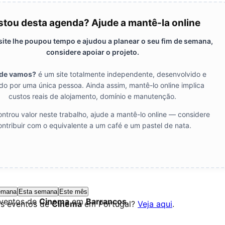
tou desta agenda? Ajude a mantê-la online
 site lhe poupou tempo e ajudou a planear o seu fim de semana,
considere apoiar o projeto.
de vamos?
é um site totalmente independente, desenvolvido e
do por uma única pessoa. Ainda assim, mantê-lo online implica
custos reais de alojamento, domínio e manutenção.
ntrou valor neste trabalho, ajude a mantê-lo online — considere
ontribuir com o equivalente a um café e um pastel de nata.
emana
Esta semana
Este mês
eventos de
Cinema
em
Barrancos
.
os eventos de
Cinema
em Portugal?
Veja aqui
.