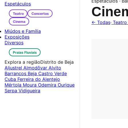
Espetáculos · Ba
Espetáculos
Cine
Teatro
Concertos
Cinema
← Todas
·
Teatr
Miúdos e Família
Exposições
Diversos
Praias Fluviais
Explora a região
Distrito de Beja
Aljustrel
Almodôvar
Alvito
Barrancos
Beja
Castro Verde
Cuba
Ferreira do Alentejo
Mértola
Moura
Odemira
Ourique
Serpa
Vidigueira