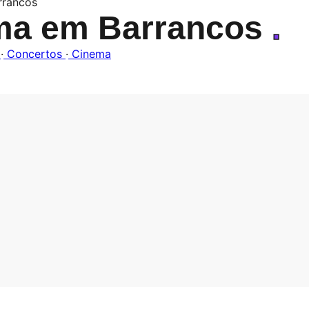
rrancos
ma em Barrancos
.
o
·
Concertos
·
Cinema