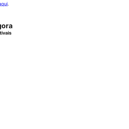
aqui
.
gora
tivais