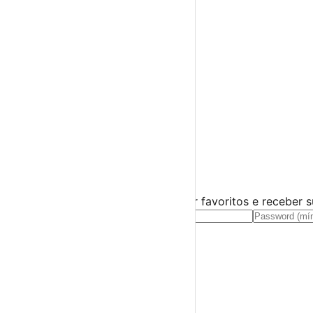
Espetáculos
Teatro
Concertos
Cinema
Miúdos e Família
Exposições
Diversos
Praias Fluviais
Distrito de Beja
Barrancos
›
☀️
💻
🌙
🤍
Guarda este evento
Cria uma conta gratuita para guardar favoritos e receber 
Já tens conta?
Entra aqui
A tua agenda cultural de Portugal