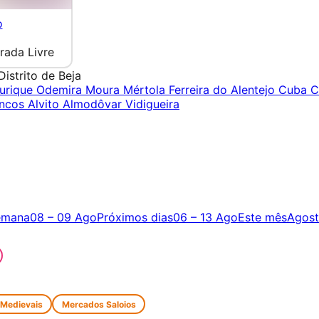
o
rada Livre
Distrito de Beja
urique
Odemira
Moura
Mértola
Ferreira do Alentejo
Cuba
C
ancos
Alvito
Almodôvar
Vidigueira
emana
08 – 09 Ago
Próximos dias
06 – 13 Ago
Este mês
Agos
 Medievais
Mercados Saloios