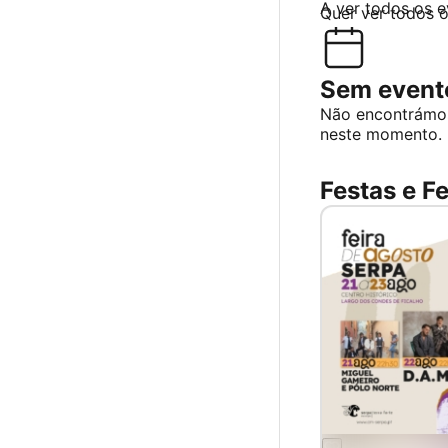
A ver todos os 
Quer ver todos 
Sem evento
Não encontrámo
neste momento.
Festas e Fe