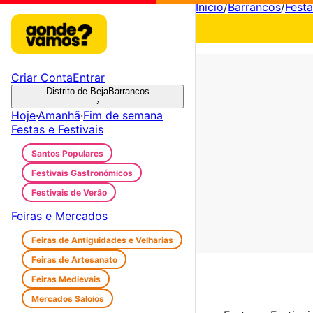
Início
/
Barrancos
/
Festa
Criar Conta
Entrar
Distrito de Beja
Barrancos
›
Hoje
·
Amanhã
·
Fim de semana
Festas e Festivais
Santos Populares
Festivais Gastronómicos
Festivais de Verão
Feiras e Mercados
Feiras de Antiguidades e Velharias
Feiras de Artesanato
Feiras Medievais
Mercados Saloios