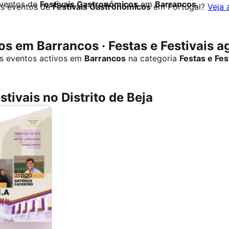
eventos de
Festivais Gastronómicos
em
Barrancos
.
os eventos de
Festivais Gastronómicos
em Portugal?
Veja 
s em Barrancos · Festas e Festivais a
s eventos activos em
Barrancos
na categoria
Festas e Fes
stivais no Distrito de Beja