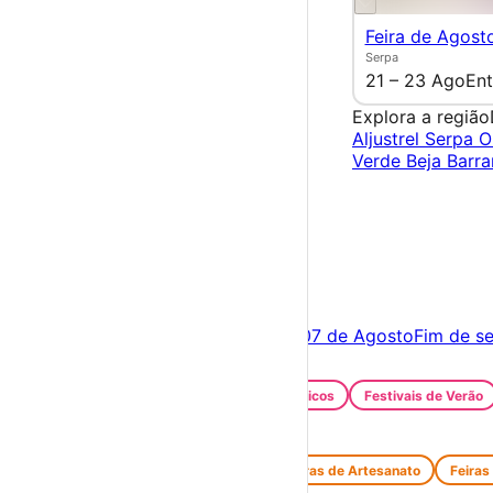
Feira de Agost
Serpa
21 – 23 Ago
Ent
Explora a região
Aljustrel
Serpa
O
Verde
Beja
Barr
×
Criar Conta
Entrar
Acontece hoje
06 de Agosto
Amanhã
07 de Agosto
Fim de s
Festas e Festivais
Santos Populares
Festivais Gastronómicos
Festivais de Verão
Feiras e Mercados
Feiras de Antiguidades e Velharias
Feiras de Artesanato
Feiras