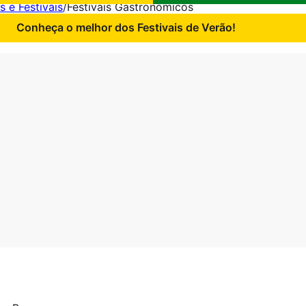
s e Festivais
/
Festivais Gastronómicos
Conheça o melhor dos Festivais de Verão!