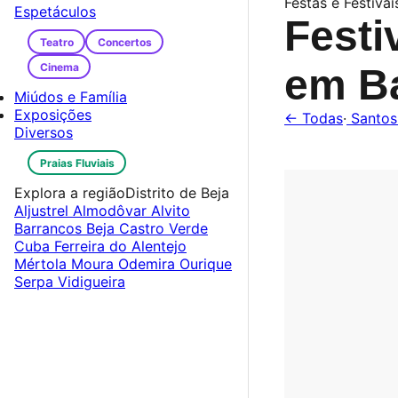
Festas e Festivai
Espetáculos
Festi
Teatro
Concertos
Cinema
em B
Miúdos e Família
Exposições
← Todas
·
Santos
Diversos
Praias Fluviais
Explora a região
Distrito de Beja
Aljustrel
Almodôvar
Alvito
Barrancos
Beja
Castro Verde
Cuba
Ferreira do Alentejo
Mértola
Moura
Odemira
Ourique
Serpa
Vidigueira