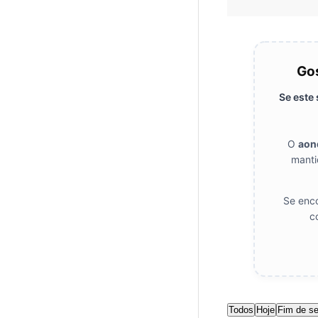
Gos
Se este
O
aon
manti
Se enco
c
Todos
Hoje
Fim de s