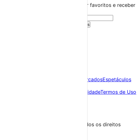
Cria uma conta gratuita para guardar favoritos e receber
sugestões personalizadas.
Criar Conta Grátis
Já tens conta?
Entra aqui
A tua agenda cultural de Portugal
Descobre
Agenda
Festas e Festivais
Feiras e Mercados
Espetáculos
Sobre
Sobre nós
Contacto
Política de Privacidade
Termos de Uso
Para Organizadores
Submeter Evento
Minha Conta
Segue-nos
© 2023-2026 aondevamos.pt — Todos os direitos
reservados
↑ Topo