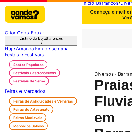
Início
/
Barrancos
/
Dive
Conheça o melhor 
Verã
Criar Conta
Entrar
Distrito de Beja
Barrancos
›
Hoje
·
Amanhã
·
Fim de semana
Festas e Festivais
Santos Populares
Festivais Gastronómicos
Diversos · Barra
Praia
Festivais de Verão
Feiras e Mercados
Fluvi
Feiras de Antiguidades e Velharias
Feiras de Artesanato
em
Feiras Medievais
Mercados Saloios