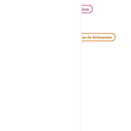
Santos Populares
Festivais Gastronómicos
Festivais de Verão
Feiras e Mercados
Feiras de Antiguidades e Velharias
Feiras de Artesanato
Feiras Medievais
Mercados Saloios
Espetáculos
Teatro
Concertos
Cinema
Miúdos e Família
Exposições
Diversos
Praias Fluviais
Distrito de Beja
Barrancos
›
☀️
💻
🌙
🤍
Guarda este evento