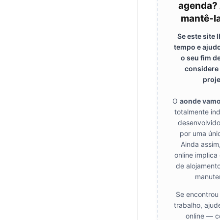
agenda? 
mantê-la
Se este site
tempo e ajudo
o seu fim d
considere 
proje
O
aonde vam
totalmente in
desenvolvido
por uma úni
Ainda assim
online implica
de alojamento
manute
Se encontrou 
trabalho, ajud
online — c