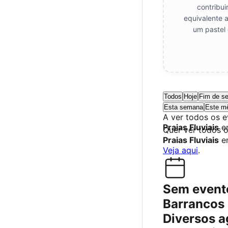
contribui
equivalente 
um pastel 
Todos
Hoje
Fim de s
Esta semana
Este m
A ver todos os 
Praias Fluviais
e
Quer ver todos 
Praias Fluviais
em
Veja aqui
.
Sem event
Barrancos 
Diversos a