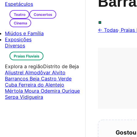
Barr
Espetáculos
.
Teatro
Concertos
Cinema
← Todas
·
Praias 
Miúdos e Família
Exposições
Diversos
Praias Fluviais
Explora a região
Distrito de Beja
Aljustrel
Almodôvar
Alvito
Barrancos
Beja
Castro Verde
Cuba
Ferreira do Alentejo
Mértola
Moura
Odemira
Ourique
Serpa
Vidigueira
Gostou