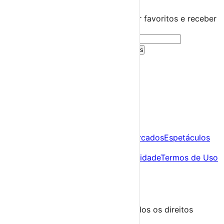
Guarda este evento
Cria uma conta gratuita para guardar favoritos e receber
sugestões personalizadas.
Criar Conta Grátis
Já tens conta?
Entra aqui
A tua agenda cultural de Portugal
Descobre
Agenda
Festas e Festivais
Feiras e Mercados
Espetáculos
Sobre
Sobre nós
Contacto
Política de Privacidade
Termos de Uso
Para Organizadores
Submeter Evento
Minha Conta
Segue-nos
© 2023-2026 aondevamos.pt — Todos os direitos
reservados