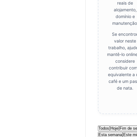
reais de
alojamento,
domínio e
manutenção
Se encontro
valor neste
trabalho, ajud
mantê-lo onlin
considere
contribuir co
equivalente a
café e um pas
de nata.
Todos
Hoje
Fim de s
Esta semana
Este m