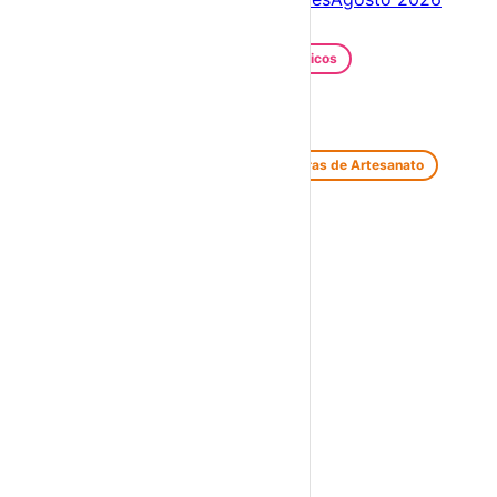
Festas e Festivais
Santos Populares
Festivais Gastronómicos
Festivais de Verão
Feiras e Mercados
Feiras de Antiguidades e Velharias
Feiras de Artesanato
Feiras Medievais
Mercados Saloios
Espetáculos
Teatro
Concertos
Cinema
Miúdos e Família
Exposições
Diversos
Praias Fluviais
Distrito de Beja
Beja
›
☀️
💻
🌙
🤍