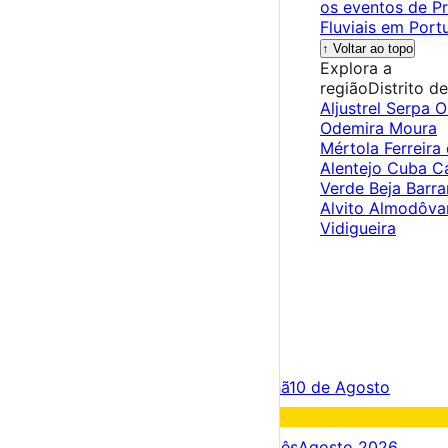
os eventos de Pr
Fluviais em Port
↑ Voltar ao topo
Explora a
região
Distrito d
Aljustrel
Serpa
O
Odemira
Moura
Mértola
Ferreira
Alentejo
Cuba
C
Verde
Beja
Barr
Alvito
Almodôva
Vidigueira
×
Criar Conta
Entrar
Acontece hoje
09 de Agosto
Amanhã
10 de Agosto
Fim de semana
15 – 09 Ago
Próximos dias
09 – 16 Ago
Este mês
Agosto 2026