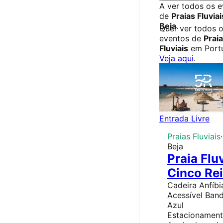
A ver todos os 
de
Praias Fluviai
Beja
.
Quer ver todos 
eventos de
Prai
Fluviais
em Port
Veja aqui
.
Entrada Livre
Praias Fluviais
·
Beja
Praia Fluv
Cinco Re
Cadeira Anfíbi
Acessível Band
Azul
Estacionamen