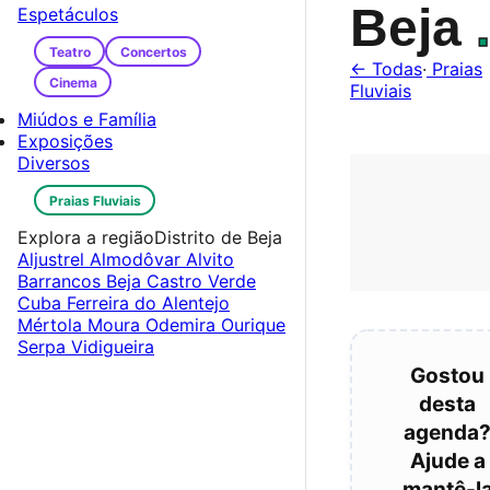
Beja
.
Espetáculos
Teatro
Concertos
← Todas
·
Praias
Cinema
Fluviais
Miúdos e Família
Exposições
Diversos
Praias Fluviais
Explora a região
Distrito de Beja
Aljustrel
Almodôvar
Alvito
Barrancos
Beja
Castro Verde
Cuba
Ferreira do Alentejo
Mértola
Moura
Odemira
Ourique
Serpa
Vidigueira
Gostou
desta
agenda
Ajude a
mantê-l