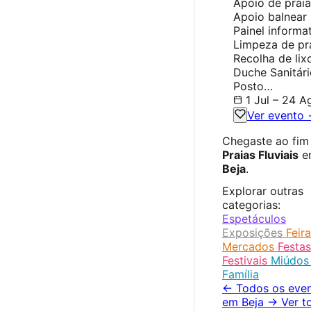
Apoio de praia
Apoio balnear
Painel informa
Limpeza de pr
Recolha de lix
Duche Sanitári
Posto…
1 Jul – 24 A
Ver evento
Chegaste ao fim
Praias Fluviais
e
Beja
.
Explorar outras
categorias:
Espetáculos
Exposições
Feir
Mercados
Festas
Festivais
Miúdos
Família
← Todos os eve
em Beja
→ Ver t