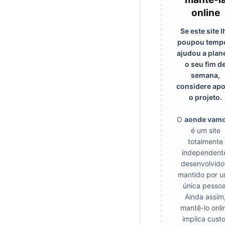
online
Se este site l
poupou temp
ajudou a plan
o seu fim d
semana,
considere apo
o projeto.
O
aonde vam
é um site
totalmente
independent
desenvolvido
mantido por 
única pessoa
Ainda assim
mantê-lo onli
implica cust