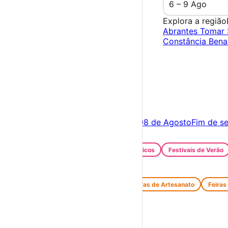
6 – 9 Ago
Explora a região
Abrantes
Tomar
Constância
Bena
×
Criar Conta
Entrar
Acontece hoje
07 de Agosto
Amanhã
08 de Agosto
Fim de s
Festas e Festivais
Santos Populares
Festivais Gastronómicos
Festivais de Verão
Feiras e Mercados
Feiras de Antiguidades e Velharias
Feiras de Artesanato
Feiras
Espetáculos
Teatro
Concertos
Cinema