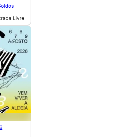
Soldos
trada Livre
6