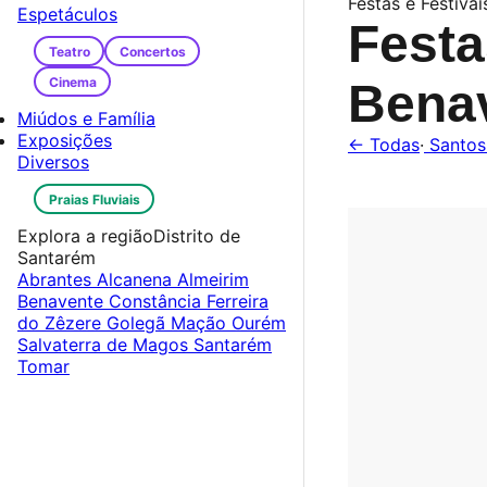
Festas e Festivai
Espetáculos
Festa
Teatro
Concertos
Cinema
Bena
Miúdos e Família
Exposições
← Todas
·
Santos
Diversos
Praias Fluviais
Explora a região
Distrito de
Santarém
Abrantes
Alcanena
Almeirim
Benavente
Constância
Ferreira
do Zêzere
Golegã
Mação
Ourém
Salvaterra de Magos
Santarém
Tomar