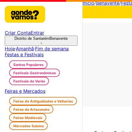
Início
/
Benavente
/
Festa
Criar Conta
Entrar
Distrito de Santarém
Benavente
›
Hoje
·
Amanhã
·
Fim de semana
Festas e Festivais
Santos Populares
Festivais Gastronómicos
Festivais de Verão
Feiras e Mercados
Feiras de Antiguidades e Velharias
Feiras de Artesanato
Feiras Medievais
Mercados Saloios