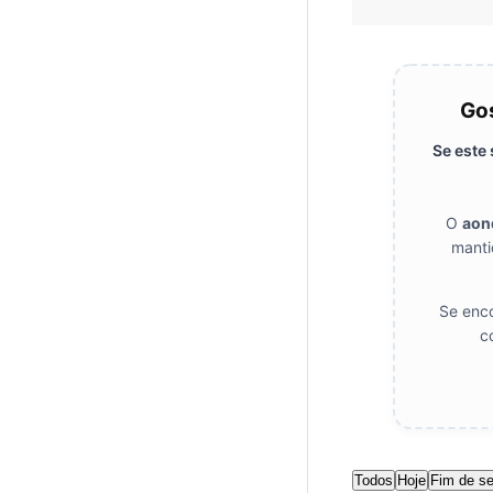
Gos
Se este
O
aon
manti
Se enco
c
Todos
Hoje
Fim de s