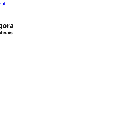
qui
.
gora
tivais