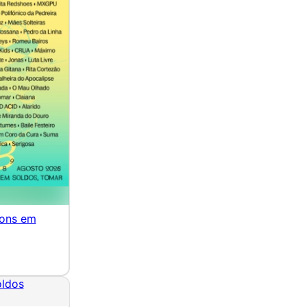
Sons em
oldos