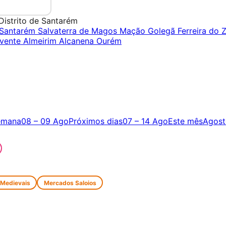
Distrito de Santarém
Santarém
Salvaterra de Magos
Mação
Golegã
Ferreira do 
vente
Almeirim
Alcanena
Ourém
emana
08 – 09 Ago
Próximos dias
07 – 14 Ago
Este mês
Agost
 Medievais
Mercados Saloios