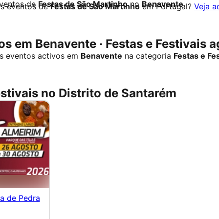
eventos de
Festas de São Martinho
no
Benavente
.
os eventos de
Festas de São Martinho
em Portugal?
Veja a
s em Benavente · Festas e Festivais a
s eventos activos em
Benavente
na categoria
Festas e Fes
estivais no Distrito de Santarém
pa de Pedra