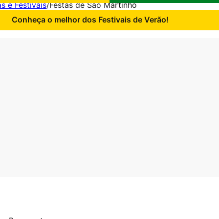
s e Festivais
/
Festas de São Martinho
Conheça o melhor dos Festivais de Verão!