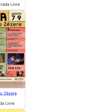
trada Livre
do Zêzere
da Livre