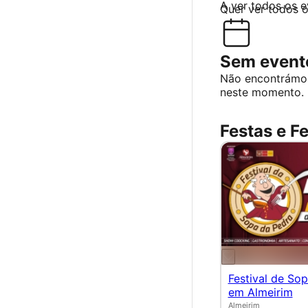
A ver todos os 
Quer ver todos 
Sem evento
Não encontrámo
neste momento.
Festas e F
Festival de So
em Almeirim
Almeirim