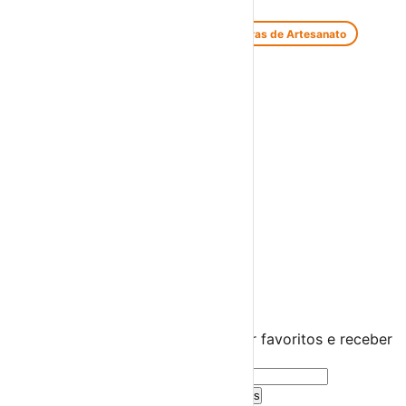
Feiras e Mercados
Feiras de Antiguidades e Velharias
Feiras de Artesanato
Feiras Medievais
Mercados Saloios
Espetáculos
Teatro
Concertos
Cinema
Miúdos e Família
Exposições
Diversos
Praias Fluviais
Distrito de Évora
Borba
›
☀️
💻
🌙
🤍
Guarda este evento
Cria uma conta gratuita para guardar favoritos e receber
sugestões personalizadas.
Criar Conta Grátis