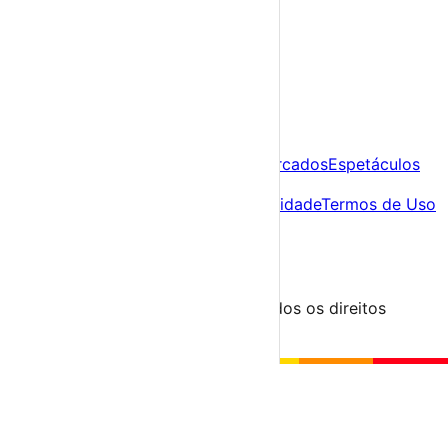
Já tens conta?
Entra aqui
A tua agenda cultural de Portugal
Descobre
Agenda
Festas e Festivais
Feiras e Mercados
Espetáculos
Sobre
Sobre nós
Contacto
Política de Privacidade
Termos de Uso
Para Organizadores
Submeter Evento
Minha Conta
Segue-nos
© 2023-2026 aondevamos.pt — Todos os direitos
reservados
↑ Topo