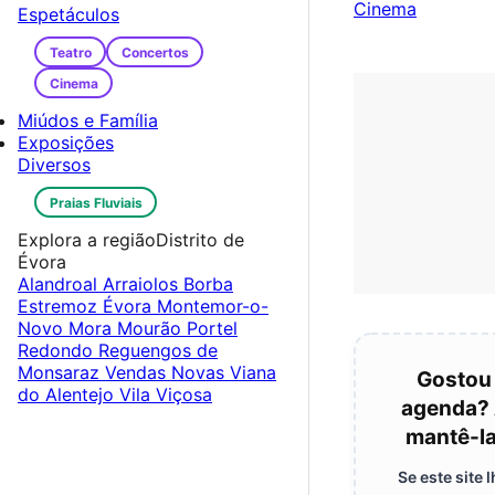
Cinema
Espetáculos
Teatro
Concertos
Cinema
Miúdos e Família
Exposições
Diversos
Praias Fluviais
Explora a região
Distrito de
Évora
Alandroal
Arraiolos
Borba
Estremoz
Évora
Montemor-o-
Novo
Mora
Mourão
Portel
Redondo
Reguengos de
Monsaraz
Vendas Novas
Viana
Gostou
do Alentejo
Vila Viçosa
agenda? 
mantê-la
Se este site