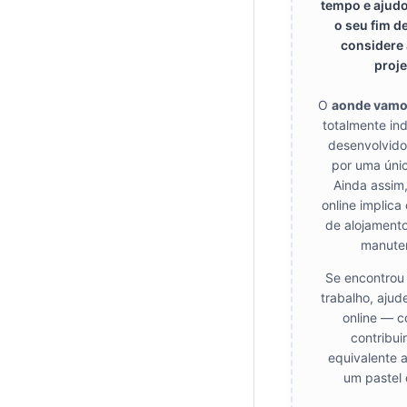
tempo e ajudo
o seu fim d
considere 
proje
O
aonde vam
totalmente in
desenvolvido
por uma úni
Ainda assim
online implica
de alojamento
manute
Se encontrou 
trabalho, ajud
online — c
contribui
equivalente 
um pastel 