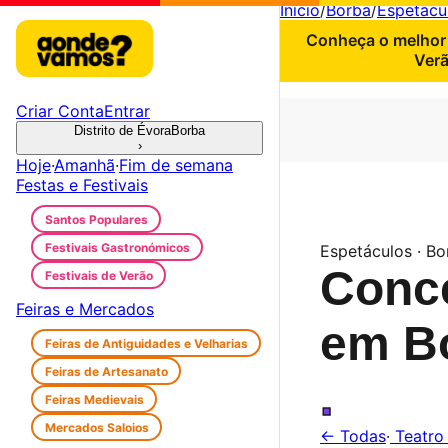
Início
/
Borba
/
Espetácu
Conheça o melhor 
Verã
Criar Conta
Entrar
Distrito de Évora
Borba
›
Hoje
·
Amanhã
·
Fim de semana
Festas e Festivais
Santos Populares
Festivais Gastronómicos
Espetáculos · Bo
Conc
Festivais de Verão
Feiras e Mercados
em B
Feiras de Antiguidades e Velharias
Feiras de Artesanato
.
Feiras Medievais
Mercados Saloios
← Todas
·
Teatr