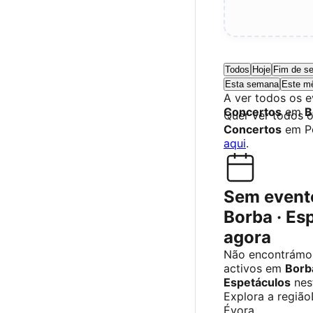
Todos
Hoje
Fim de s
Esta semana
Este m
A ver todos os 
Concertos
em
B
Quer ver todos 
Concertos
em P
aqui
.
Sem event
Borba · Es
agora
Não encontrámo
activos em
Borb
Espetáculos
nes
Explora a região
Évora