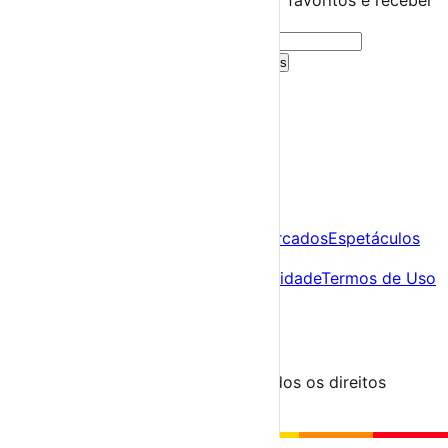
Cria uma conta gratuita para guardar favoritos e receber
sugestões personalizadas.
Criar Conta Grátis
Já tens conta?
Entra aqui
A tua agenda cultural de Portugal
Descobre
Agenda
Festas e Festivais
Feiras e Mercados
Espetáculos
Sobre
Sobre nós
Contacto
Política de Privacidade
Termos de Uso
Para Organizadores
Submeter Evento
Minha Conta
Segue-nos
© 2023-2026 aondevamos.pt — Todos os direitos
reservados
↑ Topo