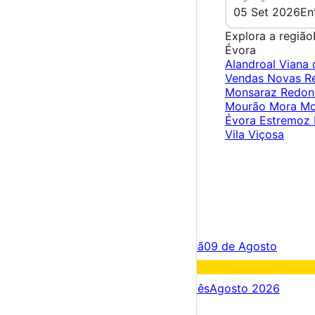
05 Set 2026
En
Explora a região
Évora
Alandroal
Viana 
Vendas Novas
R
Monsaraz
Redo
Mourão
Mora
Mo
Évora
Estremoz
Vila Viçosa
×
Criar Conta
Entrar
Acontece hoje
08 de Agosto
Amanhã
09 de Agosto
Fim de semana
08 – 09 Ago
Próximos dias
08 – 15 Ago
Este mês
Agosto 2026
Festas e Festivais