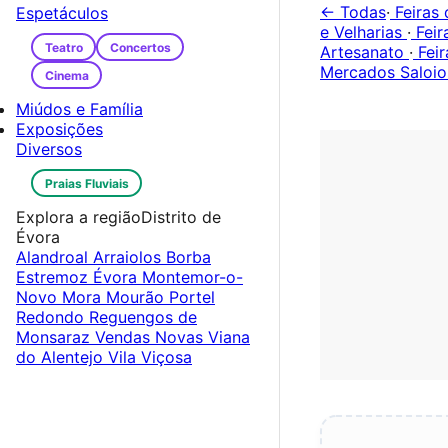
← Todas
·
Feiras 
Espetáculos
e Velharias
·
Feir
Teatro
Concertos
Artesanato
·
Feir
Mercados Saloio
Cinema
Miúdos e Família
Exposições
Diversos
Praias Fluviais
Explora a região
Distrito de
Évora
Alandroal
Arraiolos
Borba
Estremoz
Évora
Montemor-o-
Novo
Mora
Mourão
Portel
Redondo
Reguengos de
Monsaraz
Vendas Novas
Viana
do Alentejo
Vila Viçosa