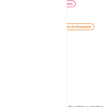
Santos Populares
Festivais Gastronómicos
Festivais de Verão
Feiras e Mercados
Feiras de Antiguidades e Velharias
Feiras de Artesanato
Feiras Medievais
Mercados Saloios
Espetáculos
Teatro
Concertos
Cinema
Miúdos e Família
Exposições
Diversos
Praias Fluviais
Distrito de Évora
Borba
›
☀️
💻
🌙
🤍
Guarda este evento