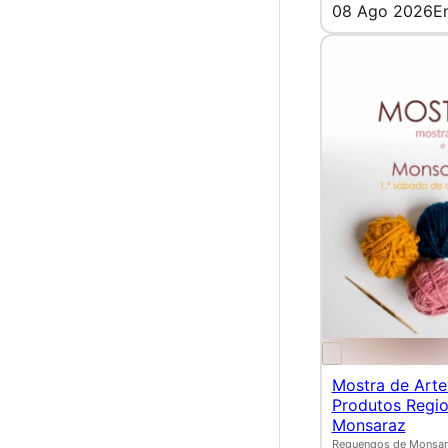
08 Ago 2026
E
Mostra de Arte
Produtos Regi
Monsaraz
Reguengos de Monsar