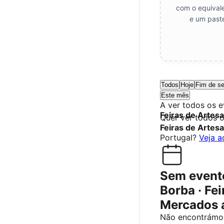
com o equival
e um paste
Todos
Hoje
Fim de s
Este mês
A ver todos os 
Feiras de Artes
Quer ver todos 
Feiras de Artes
Portugal?
Veja a
Sem event
Borba · Fei
Mercados 
Não encontrámo