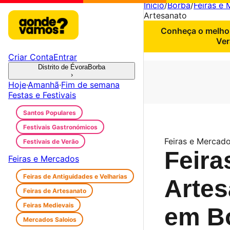
Início
/
Borba
/
Feiras e
Artesanato
Conheça o melhor
Ver
Criar Conta
Entrar
Distrito de Évora
Borba
›
Hoje
·
Amanhã
·
Fim de semana
Festas e Festivais
Santos Populares
Festivais Gastronómicos
Feiras e Mercado
Festivais de Verão
Feira
Feiras e Mercados
Feiras de Antiguidades e Velharias
Artes
Feiras de Artesanato
Feiras Medievais
em B
Mercados Saloios