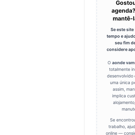
Gostou
agenda?
mantê-l
Se este sit
tempo e ajudo
seu fim d
considere apo
O
aonde vam
totalmente i
desenvolvido 
uma única p
assim, mant
implica cus
alojamento
manut
Se encontrou
trabalho, aju
online — consi