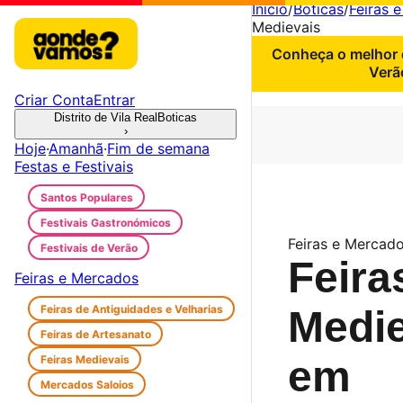
Início
/
Boticas
/
Feiras 
Medievais
Conheça o melhor d
Verã
Criar Conta
Entrar
Distrito de Vila Real
Boticas
›
Hoje
·
Amanhã
·
Fim de semana
Festas e Festivais
Santos Populares
Festivais Gastronómicos
Feiras e Mercado
Festivais de Verão
Feira
Feiras e Mercados
Feiras de Antiguidades e Velharias
Medie
Feiras de Artesanato
Feiras Medievais
em
Mercados Saloios