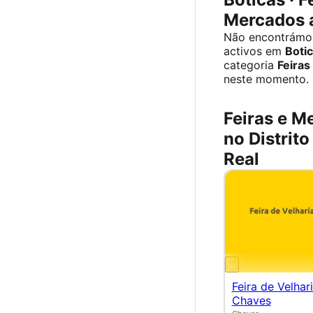
Mercados 
Não encontrámo
activos em
Boti
categoria
Feiras
neste momento.
Feiras e M
no Distrito
Real
Feira de Velhar
Chaves