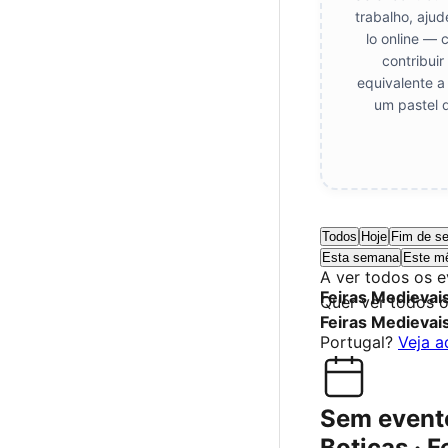
trabalho, aju
lo online — 
contribui
equivalente a
um pastel 
Todos
Hoje
Fim de s
Esta semana
Este m
A ver todos os 
Feiras Medievai
Quer ver todos 
Feiras Medievai
Portugal?
Veja a
Sem event
Boticas · F