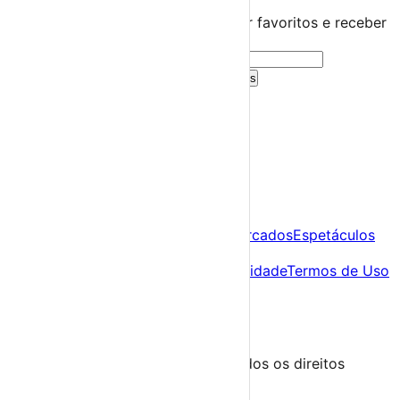
Guarda este evento
Cria uma conta gratuita para guardar favoritos e receber
sugestões personalizadas.
Criar Conta Grátis
Já tens conta?
Entra aqui
A tua agenda cultural de Portugal
Descobre
Agenda
Festas e Festivais
Feiras e Mercados
Espetáculos
Sobre
Sobre nós
Contacto
Política de Privacidade
Termos de Uso
Para Organizadores
Submeter Evento
Minha Conta
Segue-nos
© 2023-2026 aondevamos.pt — Todos os direitos
reservados
↑ Topo