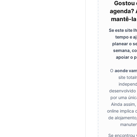
Gostou 
agenda? 
mantê-la
Se este site 
tempo e a
planear o s
semana, co
apoiar o p
O
aonde va
site tota
independ
desenvolvido
por uma únic
Ainda assim,
online implica 
de alojamento
manuten
Se encontrou 