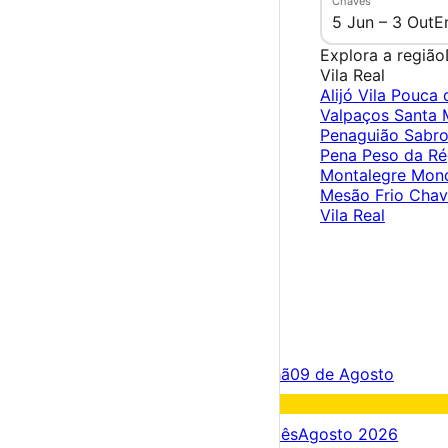
Chaves
5 Jun – 3 Out
E
Explora a região
Vila Real
Alijó
Vila Pouca 
Valpaços
Santa 
Penaguião
Sabr
Pena
Peso da R
Montalegre
Mond
Mesão Frio
Cha
Vila Real
×
Criar Conta
Entrar
Acontece hoje
08 de Agosto
Amanhã
09 de Agosto
Fim de semana
08 – 09 Ago
Próximos dias
08 – 15 Ago
Este mês
Agosto 2026