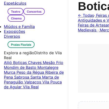
Boti
Espetáculos
Teatro
Concertos
← Todas
·
Feiras 
Cinema
Antiguidades e V
Feiras de Artes
Miúdos e Família
Medievais
·
Merc
Exposições
Diversos
Praias Fluviais
Explora a região
Distrito de Vila
Real
Alijó
Boticas
Chaves
Mesão Frio
Mondim de Basto
Montalegre
Murça
Peso da Régua
Ribeira de
Pena
Sabrosa
Santa Marta de
Penaguião
Valpaços
Vila Pouca
de Aguiar
Vila Real