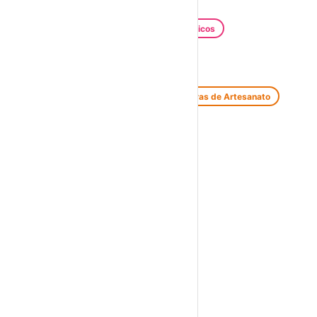
Festas e Festivais
Santos Populares
Festivais Gastronómicos
Festivais de Verão
Feiras e Mercados
Feiras de Antiguidades e Velharias
Feiras de Artesanato
Feiras Medievais
Mercados Saloios
Espetáculos
Teatro
Concertos
Cinema
Miúdos e Família
Exposições
Diversos
Praias Fluviais
Distrito de Vila Real
Boticas
›
☀️
💻
🌙
🤍