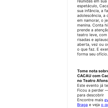
reunidas em sua 
espetáculo, Caca
sua infância, a fa
adolescência, a 
em namorar, o je
menina. Conta hi
prende a atenção
teatro leve, com 
risadas e aplau
aberta, vez ou o
o que faz. E exe
forma seu ofício.
Tome nota sobr
CACAU com Caca
no Teatro Afons
Este evento já t
Ficou a perder 
para descobrir
Encontre mais
e
Braga
e veja
o q