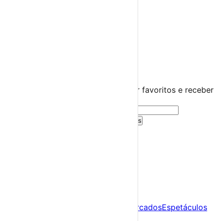
Praias Fluviais
Distrito de Braga
Braga
›
☀️
💻
🌙
🤍
Guarda este evento
Cria uma conta gratuita para guardar favoritos e receber
sugestões personalizadas.
Criar Conta Grátis
Já tens conta?
Entra aqui
A tua agenda cultural de Portugal
Descobre
Agenda
Festas e Festivais
Feiras e Mercados
Espetáculos
Sobre