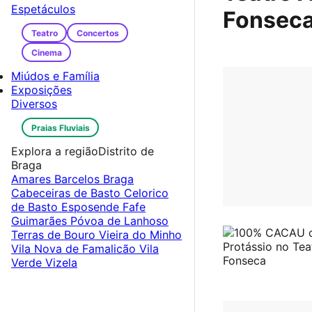
Espetáculos
Fonsec
Teatro
Concertos
Cinema
Miúdos e Família
Exposições
Diversos
Praias Fluviais
Explora a região
Distrito de
Braga
Amares
Barcelos
Braga
Cabeceiras de Basto
Celorico
de Basto
Esposende
Fafe
Guimarães
Póvoa de Lanhoso
Terras de Bouro
Vieira do Minho
Vila Nova de Famalicão
Vila
Verde
Vizela