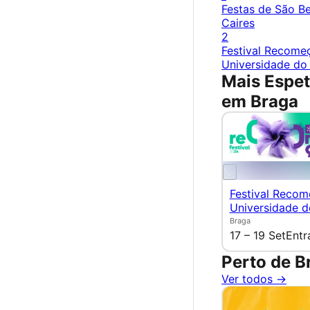
Festas de São B
Caires
2
Festival Recome
Universidade do
Mais Espe
em Braga
Festival Recom
Universidade 
Braga
17 – 19 Set
Entr
Perto de B
Ver todos →