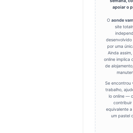
semana, co
apoiar o p
O
aonde va
site tota
independ
desenvolvido
por uma únic
Ainda assim,
online implica 
de alojamento
manuten
Se encontrou 
trabalho, aju
lo online — 
contribui
equivalente a
um pastel 