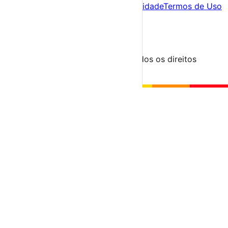
Sobre nós
Contacto
Política de Privacidade
Termos de Uso
Para Organizadores
Submeter Evento
Minha Conta
Segue-nos
© 2023-2026 aondevamos.pt — Todos os direitos
reservados
↑ Topo