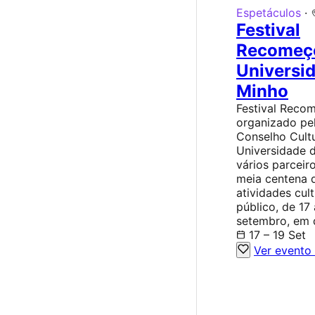
Espetáculos
·
Festival
Recomeç
Universi
Minho
Festival Reco
organizado pe
Conselho Cultu
Universidade 
vários parceir
meia centena 
atividades cult
público, de 17
setembro, em 
17 – 19 Set
Ver evento