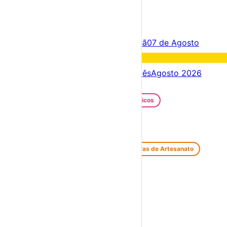
×
Criar Conta
Entrar
Acontece hoje
06 de Agosto
Amanhã
07 de Agosto
Fim de semana
08 – 09 Ago
Próximos dias
06 – 13 Ago
Este mês
Agosto 2026
Festas e Festivais
Santos Populares
Festivais Gastronómicos
Festivais de Verão
Feiras e Mercados
Feiras de Antiguidades e Velharias
Feiras de Artesanato
Feiras Medievais
Mercados Saloios
Espetáculos
Teatro
Concertos
Cinema
Miúdos e Família
Exposições
Diversos