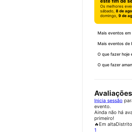
este fim de 
Os melhores eve
sábado,
8 de ago
domingo,
9 de a
Mais eventos em
Mais eventos de 
O que fazer hoje
O que fazer ama
Avaliações
Inicia sessão
para
evento.
Ainda não há ava
primeiro!
🔥
Em alta
Distrit
1