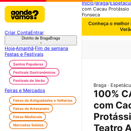
Início
/
Braga
/
Espetácu
com Cacau Protássio 
Fonseca
Conheça o melhor d
Verã
Criar Conta
Entrar
Distrito de Braga
Braga
›
Hoje
·
Amanhã
·
Fim de semana
Festas e Festivais
Santos Populares
Festivais Gastronómicos
Festivais de Verão
Braga · Espetácu
Feiras e Mercados
100% C
Feiras de Antiguidades e Velharias
com Ca
Feiras de Artesanato
Protáss
Feiras Medievais
Teatro 
Mercados Saloios