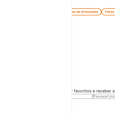
Feiras e Mercados
Feiras de Antiguidades e Velharias
Feiras de Artesanato
Feiras
Espetáculos
Teatro
Concertos
Cinema
Miúdos e Família
Exposições
Diversos
Praias Fluviais
Distrito de Viseu
Cinfães
›
☀️
💻
🌙
🤍
Guarda este evento
Cria uma conta gratuita para guardar favoritos e receber 
Já tens conta?
Entra aqui