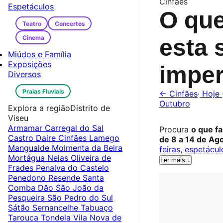
Cinfães
Espetáculos
O que
Teatro
Concertos
Cinema
esta 
Miúdos e Família
Exposições
imper
Diversos
Praias Fluviais
← Cinfães
·
Hoje
Outubro
Explora a região
Distrito de
Viseu
Armamar
Carregal do Sal
Procura
o que f
Castro Daire
Cinfães
Lamego
de 8 a 14 de Ag
Mangualde
Moimenta da Beira
feiras
,
espetácul
Mortágua
Nelas
Oliveira de
Ler mais ↓
Frades
Penalva do Castelo
Penedono
Resende
Santa
Comba Dão
São João da
Pesqueira
São Pedro do Sul
Sátão
Sernancelhe
Tabuaço
Tarouca
Tondela
Vila Nova de