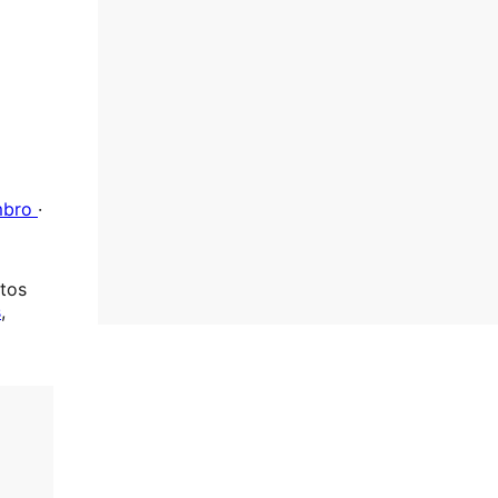
mbro
·
tos
s
,