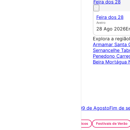
Feira dos 28
Feira dos 28
Aveiro
28 Ago 2026
E
Explora a região
Armamar
Santa
Sernancelhe
Tab
Penedono
Carre
Beira
Mortágua
×
Criar Conta
Entrar
Acontece hoje
08 de Agosto
Amanhã
09 de Agosto
Fim de s
Festas e Festivais
Santos Populares
Festivais Gastronómicos
Festivais de Verão