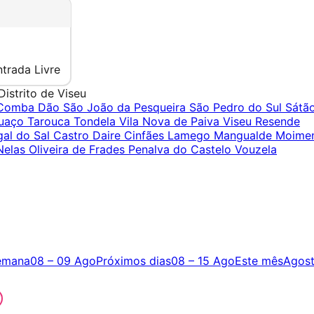
ntrada Livre
Distrito de Viseu
 Comba Dão
São João da Pesqueira
São Pedro do Sul
Sátã
uaço
Tarouca
Tondela
Vila Nova de Paiva
Viseu
Resende
gal do Sal
Castro Daire
Cinfães
Lamego
Mangualde
Moimen
Nelas
Oliveira de Frades
Penalva do Castelo
Vouzela
emana
08 – 09 Ago
Próximos dias
08 – 15 Ago
Este mês
Agos