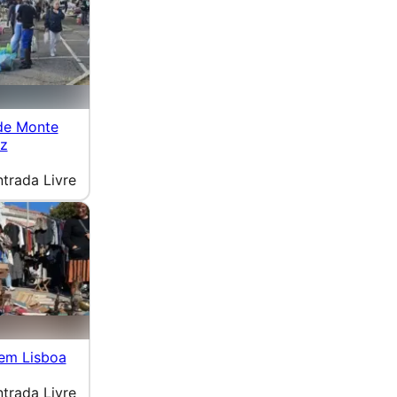
de Monte
uz
ntrada Livre
 em Lisboa
ntrada Livre