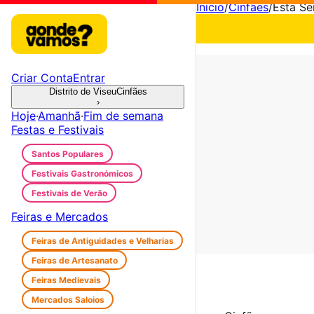
Início
/
Cinfães
/
Esta S
Criar Conta
Entrar
Distrito de Viseu
Cinfães
›
Hoje
·
Amanhã
·
Fim de semana
Festas e Festivais
Santos Populares
Festivais Gastronómicos
Festivais de Verão
Feiras e Mercados
Feiras de Antiguidades e Velharias
Feiras de Artesanato
Feiras Medievais
Mercados Saloios