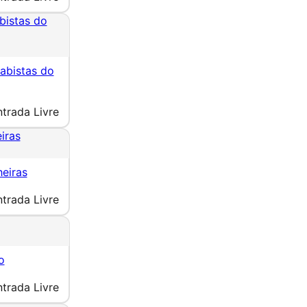
abistas do
rabistas do
ntrada Livre
iras
heiras
ntrada Livre
o
ntrada Livre