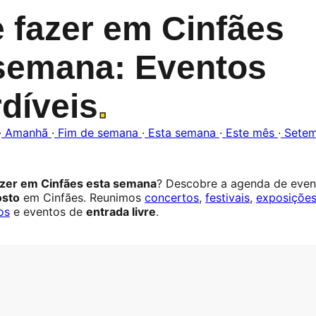
 fazer em Cinfães
semana: Eventos
díveis
.
·
Amanhã
·
Fim de semana
·
Esta semana
·
Este mês
·
Sete
azer em Cinfães esta semana
? Descobre a agenda de even
osto
em Cinfães. Reunimos
concertos
,
festivais
,
exposiçõe
os
e eventos de
entrada livre
.