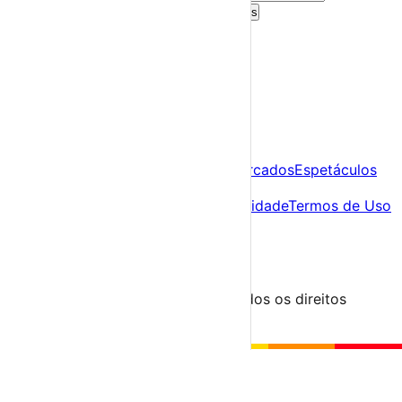
Criar Conta Grátis
Já tens conta?
Entra aqui
A tua agenda cultural de Portugal
Descobre
Agenda
Festas e Festivais
Feiras e Mercados
Espetáculos
Sobre
Sobre nós
Contacto
Política de Privacidade
Termos de Uso
Para Organizadores
Submeter Evento
Minha Conta
Segue-nos
© 2023-2026 aondevamos.pt — Todos os direitos
reservados
↑ Topo