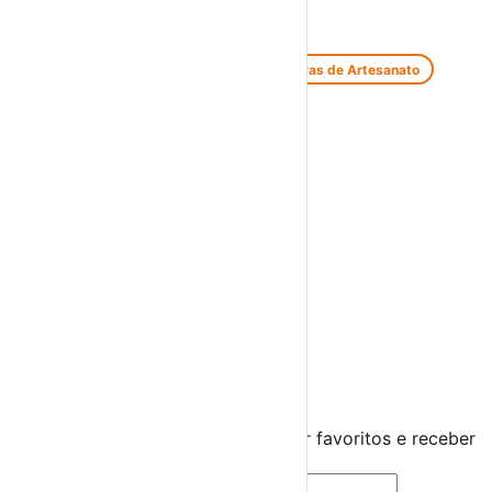
Feiras e Mercados
Feiras de Antiguidades e Velharias
Feiras de Artesanato
Feiras Medievais
Mercados Saloios
Espetáculos
Teatro
Concertos
Cinema
Miúdos e Família
Exposições
Diversos
Praias Fluviais
Distrito
Distrito de Coimbra
›
☀️
💻
🌙
🤍
Guarda este evento
Cria uma conta gratuita para guardar favoritos e receber
sugestões personalizadas.