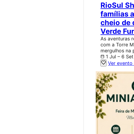
RioSul S
famílias 
cheio de 
Verde Fu
As aventuras 
com a Torre Ma
mergulhos na p
1 Jul – 6 Set
Ver evento