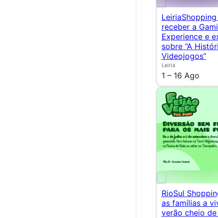
LeiriaShopping 
receber a Gam
Experience e e
sobre “A Histór
Videojogos”
Leiria
1 – 16 Ago
RioSul Shoppin
as famílias a v
verão cheio de