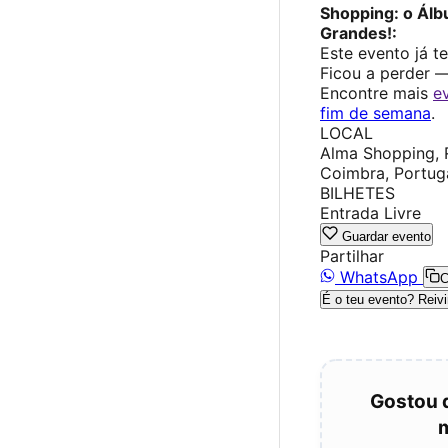
Shopping: o Álbu
Grandes!:
Este evento já t
Ficou a perder 
Encontre mais
e
fim de semana
.
LOCAL
Alma Shopping, 
Coimbra, Portug
BILHETES
Entrada Livre
Guardar evento
Partilhar
WhatsApp
C
É o teu evento? Reivi
Gostou 
m