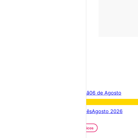
×
Criar Conta
Entrar
Acontece hoje
05 de Agosto
Amanhã
06 de Agosto
Fim de semana
08 – 09 Ago
Próximos dias
05 – 12 Ago
Este mês
Agosto 2026
Festas e Festivais
Santos Populares
Festivais Gastronómicos
Festivais de Verão