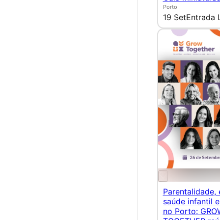
Porto
19 Set
Entrada 
Parentalidade,
saúde infantil
no Porto: GRO