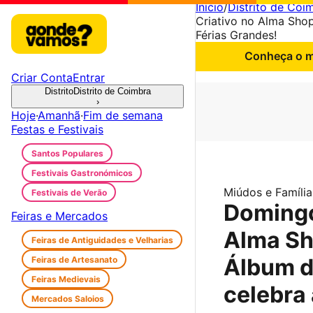
Início
/
Distrito de Coi
Criativo no Alma Shop
Férias Grandes!
Conheça o me
Criar Conta
Entrar
Distrito
Distrito de Coimbra
›
Hoje
·
Amanhã
·
Fim de semana
Festas e Festivais
Santos Populares
Festivais Gastronómicos
Miúdos e Família
Festivais de Verão
Domingo
Feiras e Mercados
Alma Sh
Feiras de Antiguidades e Velharias
Álbum d
Feiras de Artesanato
Feiras Medievais
celebra 
Mercados Saloios