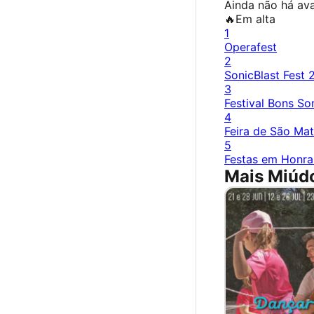
Ainda não há ava
🔥
Em alta
1
Operafest
2
SonicBlast Fest 
3
Festival Bons S
4
Feira de São Ma
5
Festas em Honra
Mais Miúdo