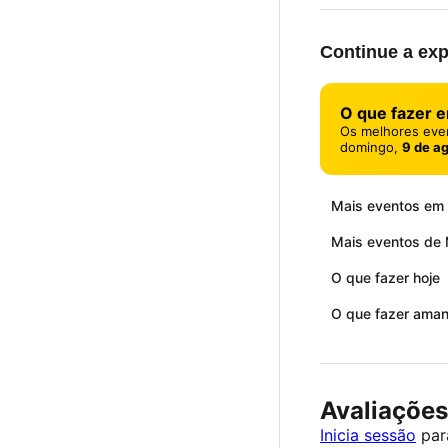
Continue a exp
O que fazer 
Os melhores eve
domingo,
9 de a
Mais eventos em
Mais eventos de 
O que fazer hoje
O que fazer ama
Avaliações
Inicia sessão
para