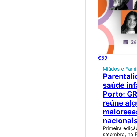
€59
Miúdos e Famíl
Parentali
saúde inf
Porto: 
reúne al
maioreses
nacionai
Primeira ediç
setembro, no 