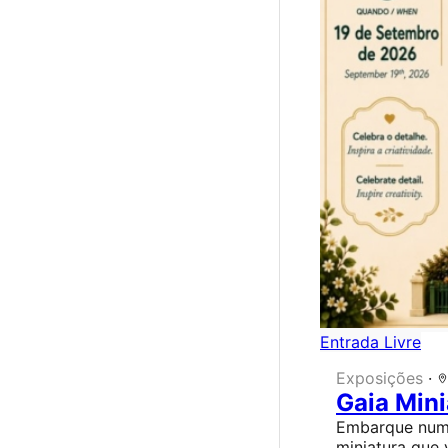
Entrada Livre
Exposições
·
Gaia Min
Embarque num 
miniatura que 