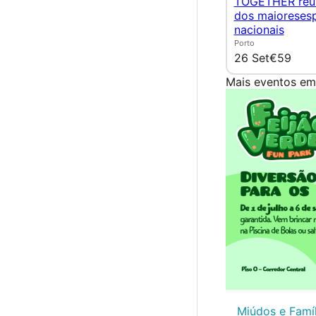
TOGETHER reún
dos maioresesp
nacionais
Porto
26 Set
€59
Mais eventos em
Miúdos e Famíl