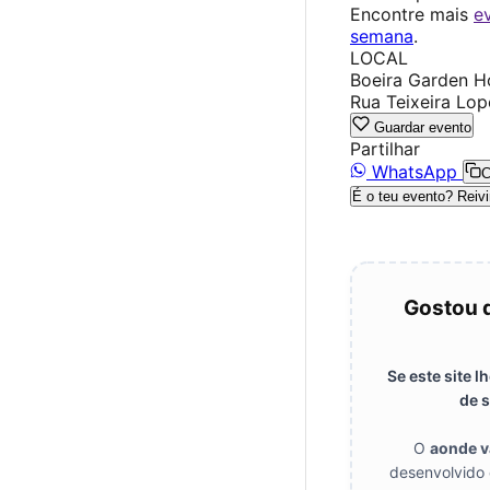
Encontre mais
e
semana
.
LOCAL
Boeira Garden Ho
Rua Teixeira Lop
Guardar evento
Partilhar
WhatsApp
C
É o teu evento? Reivi
Gostou 
Se este site 
de s
O
aonde 
desenvolvido 