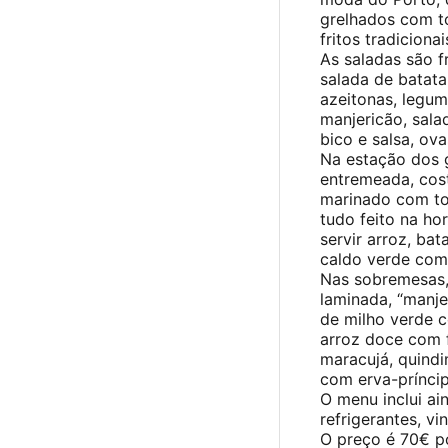
grelhados com t
fritos tradicionai
As saladas são 
salada de batata
azeitonas, legu
manjericão, sala
bico e salsa, ov
Na estação dos g
entremeada, cost
marinado com tom
tudo feito na ho
servir arroz, ba
caldo verde como
Nas sobremesas, 
laminada, “manje
de milho verde c
arroz doce com 
maracujá, quind
com erva-príncip
O menu inclui a
refrigerantes, vi
O preço é 70€ po