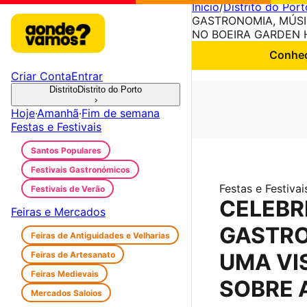
Início
/
Distrito do Port
GASTRONOMIA, MÚSI
NO BOEIRA GARDEN 
Conheç
Criar Conta
Entrar
Distrito
Distrito do Porto
›
Hoje
·
Amanhã
·
Fim de semana
Festas e Festivais
Santos Populares
Festivais Gastronómicos
Festas e Festivai
Festivais de Verão
CELEBR
Feiras e Mercados
GASTRO
Feiras de Antiguidades e Velharias
UMA VI
Feiras de Artesanato
Feiras Medievais
SOBRE 
Mercados Saloios