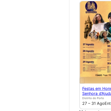
Festas em Hon
Senhora d’Ajud
Distrito do Porto
27 – 31 Ago
Ent