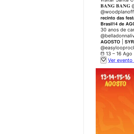
𝐁𝐀𝐍𝐆 𝐁𝐀𝐍
@woodplanofficia
𝗿𝗲𝗰𝗶𝗻𝘁𝗼 𝗱𝗮𝘀 𝗳𝗲
𝗕𝗿𝗮𝘀𝗶𝗹𝟭𝟰 𝗱𝗲 
30 anos de ca
@belladonnalive
𝗔𝗚𝗢𝗦𝗧𝗢 | 
@easylooproc
13 – 16 Ago
Ver evento