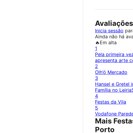
Avaliações
Inicia sessão
para
Ainda não há ava
🔥
Em alta
1
Pela primeira ve
apresenta arte c
2
Olh’ó Mercado
3
Hansel e Gretel 
Família no Leiri
4
Festas da Vila
5
Vodafone Pared
Mais Festas
Porto