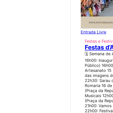
Entrada Livre
Festas e Festiv
Festas d’
🗓️ Semana de 
16h00: Inaugu
Público) 16h00
Artesanato 15
das imagens do
22h30: Sarau 
Romaria 16 de
(Praça da Rep
Musicais 12h0
(Praça da Rep
21h00: Vamos 
22h00: Festiva