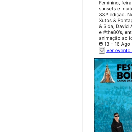
Feminino, feir
sunsets e muit
33.ª edição. 
Xutos & Pontap
& Sida, David 
e #the80’s, ent
animação ao l
13 – 16 Ago
Ver evento