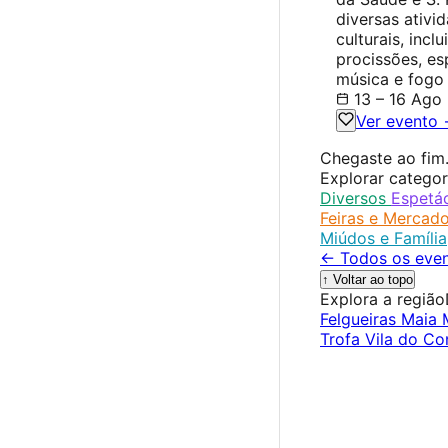
diversas ativid
culturais, incl
procissões, es
música e fogo d
13 – 16 Ago
Ver evento
Chegaste ao fim
Explorar categor
Diversos
Espetá
Feiras e Mercad
Miúdos e Família
← Todos os even
↑ Voltar ao topo
Explora a região
Felgueiras
Maia
Trofa
Vila do C