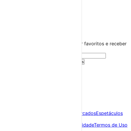
Distrito do Porto
Felgueiras
›
☀️
💻
🌙
🤍
Guarda este evento
Cria uma conta gratuita para guardar favoritos e receber
sugestões personalizadas.
Criar Conta Grátis
Já tens conta?
Entra aqui
A tua agenda cultural de Portugal
Descobre
Agenda
Festas e Festivais
Feiras e Mercados
Espetáculos
Sobre
Sobre nós
Contacto
Política de Privacidade
Termos de Uso
Para Organizadores