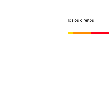
Submeter Evento
Minha Conta
Segue-nos
© 2023-2026 aondevamos.pt — Todos os direitos
reservados
↑ Topo