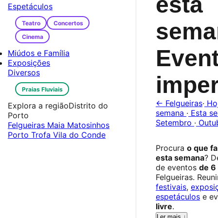
esta
Espetáculos
sema
Teatro
Concertos
Cinema
Even
Miúdos e Família
Exposições
Diversos
imper
Praias Fluviais
← Felgueiras
·
Ho
Explora a região
Distrito do
semana
·
Esta s
Porto
Setembro
·
Outu
Felgueiras
Maia
Matosinhos
Porto
Trofa
Vila do Conde
Procura
o que f
esta semana
? D
de eventos
de 6
Felgueiras. Reu
festivais
,
exposi
espetáculos
e ev
livre
.
Ler mais ↓