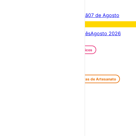
×
Criar Conta
Entrar
Acontece hoje
06 de Agosto
Amanhã
07 de Agosto
Fim de semana
08 – 09 Ago
Próximos dias
06 – 13 Ago
Este mês
Agosto 2026
Festas e Festivais
Santos Populares
Festivais Gastronómicos
Festivais de Verão
Feiras e Mercados
Feiras de Antiguidades e Velharias
Feiras de Artesanato
Feiras Medievais
Mercados Saloios
Espetáculos
Teatro
Concertos
Cinema
Miúdos e Família
Exposições
Diversos
Praias Fluviais