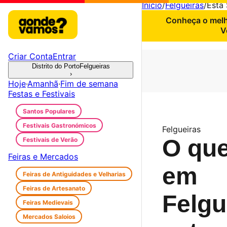
Início
/
Felgueiras
/
Esta
Conheça o melho
V
Criar Conta
Entrar
Distrito do Porto
Felgueiras
›
Hoje
·
Amanhã
·
Fim de semana
Festas e Festivais
Santos Populares
Festivais Gastronómicos
Felgueiras
O que
Festivais de Verão
Feiras e Mercados
em
Feiras de Antiguidades e Velharias
Feiras de Artesanato
Felgu
Feiras Medievais
Mercados Saloios