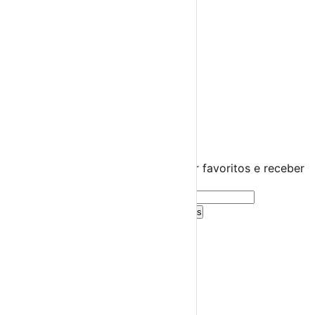
Miúdos e Família
Exposições
Diversos
Praias Fluviais
Região Autónoma dos Açores
Lajes do Pico
›
☀️
💻
🌙
🤍
Guarda este evento
Cria uma conta gratuita para guardar favoritos e receber
sugestões personalizadas.
Criar Conta Grátis
Já tens conta?
Entra aqui
A tua agenda cultural de Portugal