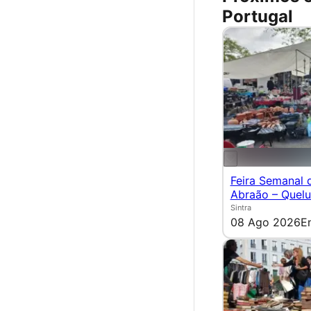
Portugal
Feira Semanal 
Abraão – Quel
Sintra
08 Ago 2026
E