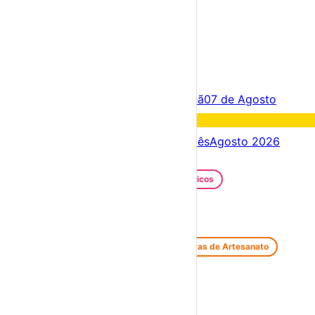
×
Criar Conta
Entrar
Acontece hoje
06 de Agosto
Amanhã
07 de Agosto
Fim de semana
08 – 09 Ago
Próximos dias
06 – 13 Ago
Este mês
Agosto 2026
Festas e Festivais
Santos Populares
Festivais Gastronómicos
Festivais de Verão
Feiras e Mercados
Feiras de Antiguidades e Velharias
Feiras de Artesanato
Feiras Medievais
Mercados Saloios
Espetáculos
Teatro
Concertos
Cinema