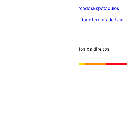
Descobre
Agenda
Festas e Festivais
Feiras e Mercados
Espetáculos
Sobre
Sobre nós
Contacto
Política de Privacidade
Termos de Uso
Para Organizadores
Submeter Evento
Minha Conta
Segue-nos
© 2023-2026 aondevamos.pt — Todos os direitos
reservados
↑ Topo