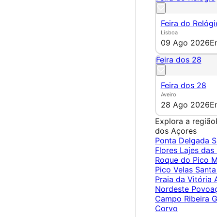
Feira do Relógi
Lisboa
09 Ago 2026
E
Feira dos 28
Feira dos 28
Aveiro
28 Ago 2026
E
Explora a região
dos Açores
Ponta Delgada
S
Flores
Lajes das
Roque do Pico
M
Pico
Velas
Santa
Praia da Vitória
Nordeste
Povoa
Campo
Ribeira 
Corvo