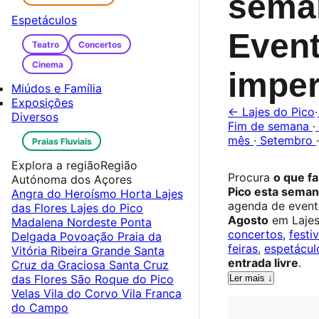
sema
Espetáculos
Even
Teatro
Concertos
Cinema
imper
Miúdos e Família
Exposições
← Lajes do Pico
·
Diversos
Fim de semana
·
mês
·
Setembro
·
Praias Fluviais
Explora a região
Região
Procura
o que f
Autónoma dos Açores
Pico esta sema
Angra do Heroísmo
Horta
Lajes
agenda de even
das Flores
Lajes do Pico
Agosto
em Lajes
Madalena
Nordeste
Ponta
concertos
,
festiv
Delgada
Povoação
Praia da
feiras
,
espetácul
Vitória
Ribeira Grande
Santa
entrada livre
.
Cruz da Graciosa
Santa Cruz
das Flores
São Roque do Pico
Ler mais ↓
Velas
Vila do Corvo
Vila Franca
do Campo