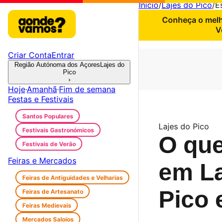
Início
/
Lajes do Pico
/
E
Conheça o melho
V
Criar Conta
Entrar
Região Autónoma dos Açores
Lajes do
Pico
›
Hoje
·
Amanhã
·
Fim de semana
Festas e Festivais
Santos Populares
Lajes do Pico
Festivais Gastronómicos
O que
Festivais de Verão
Feiras e Mercados
em La
Feiras de Antiguidades e Velharias
Pico 
Feiras de Artesanato
Feiras Medievais
Mercados Saloios