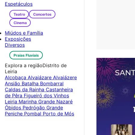
Espetáculos
Teatro
Concertos
Cinema
Miúdos e Família
Exposições
Diversos
Praias Fluviais
Explora a região
Distrito de
Leiria
Alcobaça
Alvaiázare
Alvaiázere
Ansião
Batalha
Bombarral
Caldas da Rainha
Castanheira
de Pêra
Figueiró dos Vinhos
Leiria
Marinha Grande
Nazaré
Óbidos
Pedrógão Grande
Peniche
Pombal
Porto de Mós