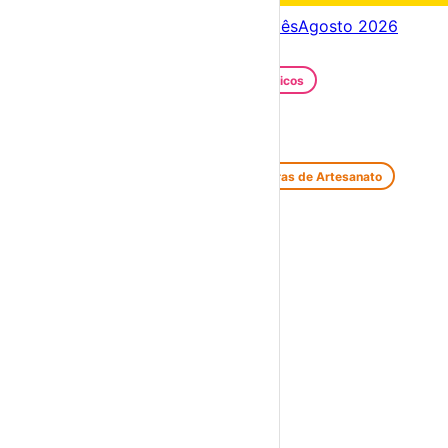
Próximos dias
10 – 17 Ago
Este mês
Agosto 2026
Festas e Festivais
Santos Populares
Festivais Gastronómicos
Festivais de Verão
Feiras e Mercados
Feiras de Antiguidades e Velharias
Feiras de Artesanato
Feiras Medievais
Mercados Saloios
Espetáculos
Teatro
Concertos
Cinema
Miúdos e Família
Exposições
Diversos
Praias Fluviais
Distrito de Leiria
Leiria
›
☀️
💻
🌙