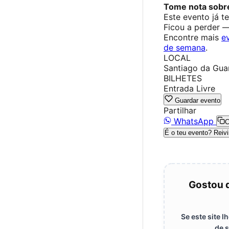
Tome nota sobre
Este evento já t
Ficou a perder 
Encontre mais
e
de semana
.
LOCAL
Santiago da Guar
BILHETES
Entrada Livre
Guardar evento
Partilhar
WhatsApp
C
É o teu evento? Reivi
Gostou 
Se este site 
de s