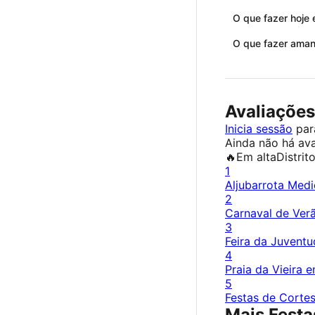
O que fazer hoje 
O que fazer aman
Avaliações
Inicia sessão
para
Ainda não há ava
🔥
Em alta
Distrit
1
Aljubarrota Medi
2
Carnaval de Verã
3
Feira da Juventu
4
Praia da Vieira 
5
Festas de Corte
Mais Festas