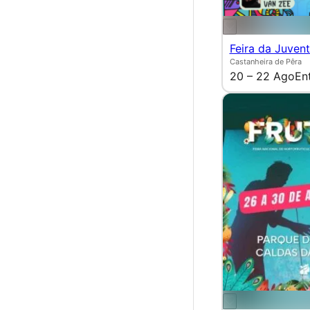
Feira da Juven
Castanheira de Pêra
20 – 22 Ago
En