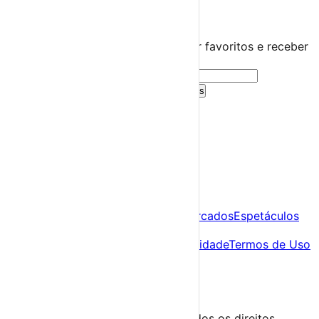
🤍
Guarda este evento
Cria uma conta gratuita para guardar favoritos e receber
sugestões personalizadas.
Criar Conta Grátis
Já tens conta?
Entra aqui
A tua agenda cultural de Portugal
Descobre
Agenda
Festas e Festivais
Feiras e Mercados
Espetáculos
Sobre
Sobre nós
Contacto
Política de Privacidade
Termos de Uso
Para Organizadores
Submeter Evento
Minha Conta
Segue-nos
© 2023-2026 aondevamos.pt — Todos os direitos