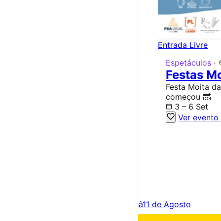
Entrada Livre
Espetáculos
·
Festas M
Festa Moita d
começou 🔜
3 – 6 Set
Ver evento
×
Criar Conta
Entrar
Acontece hoje
10 de Agosto
Amanhã
11 de Agosto
Fim de semana
15 – 16 Ago