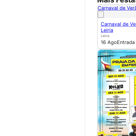
Carnaval de Verã
Carnaval de Ve
Leiria
Leiria
16 Ago
Entrada 