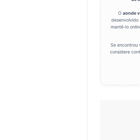
O
aonde 
desenvolvido 
mantê-lo onlin
Se encontrou v
considere cont