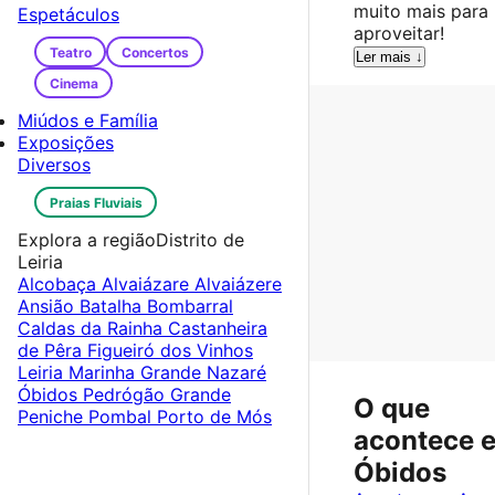
muito mais para
Espetáculos
aproveitar!
Teatro
Concertos
Ler mais ↓
Cinema
Miúdos e Família
Exposições
Diversos
Praias Fluviais
Explora a região
Distrito de
Leiria
Alcobaça
Alvaiázare
Alvaiázere
Ansião
Batalha
Bombarral
Caldas da Rainha
Castanheira
de Pêra
Figueiró dos Vinhos
Leiria
Marinha Grande
Nazaré
Óbidos
Pedrógão Grande
O que
Peniche
Pombal
Porto de Mós
acontece 
Óbidos