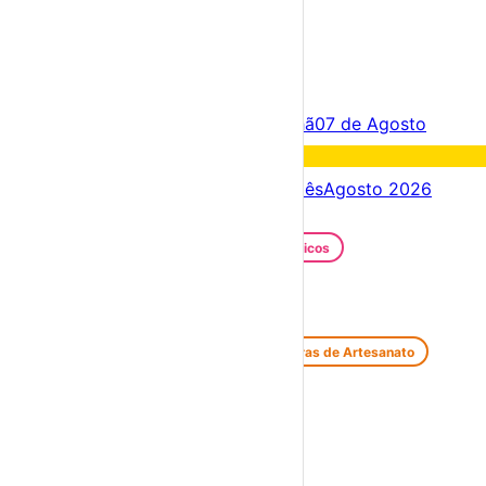
×
Criar Conta
Entrar
Acontece hoje
06 de Agosto
Amanhã
07 de Agosto
Fim de semana
08 – 09 Ago
Próximos dias
06 – 13 Ago
Este mês
Agosto 2026
Festas e Festivais
Santos Populares
Festivais Gastronómicos
Festivais de Verão
Feiras e Mercados
Feiras de Antiguidades e Velharias
Feiras de Artesanato
Feiras Medievais
Mercados Saloios
Espetáculos
Teatro
Concertos
Cinema