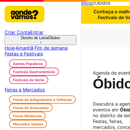
Início
/
Óbidos
Conheça o melh
Festivais de V
Criar Conta
Entrar
Distrito de Leiria
Óbidos
›
Hoje
·
Amanhã
·
Fim de semana
Festas e Festivais
Santos Populares
Festivais Gastronómicos
Agenda de even
Óbid
Festivais de Verão
Feiras e Mercados
Feiras de Antiguidades e Velharias
Descubra a age
Feiras de Artesanato
eventos em
Óbi
no distrito de leir
Feiras Medievais
Festas, feiras,
Mercados Saloios
mercados, conce