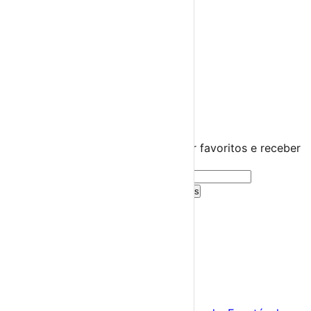
Miúdos e Família
Exposições
Diversos
Praias Fluviais
Distrito de Leiria
Óbidos
›
☀️
💻
🌙
🤍
Guarda este evento
Cria uma conta gratuita para guardar favoritos e receber
sugestões personalizadas.
Criar Conta Grátis
Já tens conta?
Entra aqui
A tua agenda cultural de Portugal
Descobre