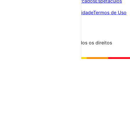
Agenda
Festas e Festivais
Feiras e Mercados
Espetáculos
Sobre
Sobre nós
Contacto
Política de Privacidade
Termos de Uso
Para Organizadores
Submeter Evento
Minha Conta
Segue-nos
© 2023-2026 aondevamos.pt — Todos os direitos
reservados
↑ Topo