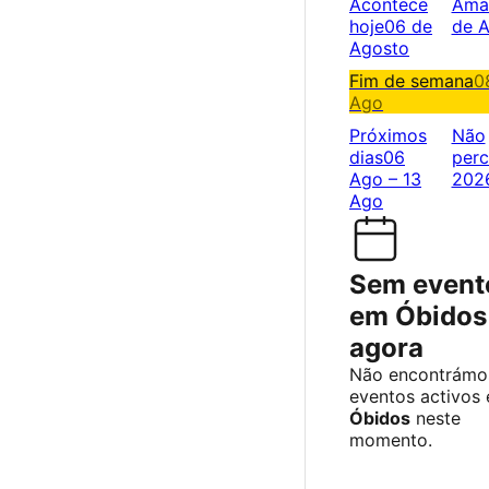
Acontece
Ama
hoje
06 de
de 
Agosto
Fim de semana
0
Ago
Próximos
Não
dias
06
perc
Ago – 13
202
Ago
Sem event
em Óbidos
agora
Não encontrámo
eventos activos
Óbidos
neste
momento.