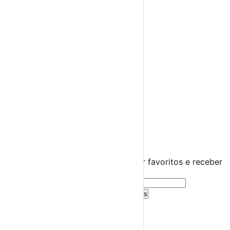
Feiras Medievais
Mercados Saloios
Espetáculos
Teatro
Concertos
Cinema
Miúdos e Família
Exposições
Diversos
Praias Fluviais
Distrito de Leiria
Leiria
›
☀️
💻
🌙
🤍
Guarda este evento
Cria uma conta gratuita para guardar favoritos e receber
sugestões personalizadas.
Criar Conta Grátis
Já tens conta?
Entra aqui