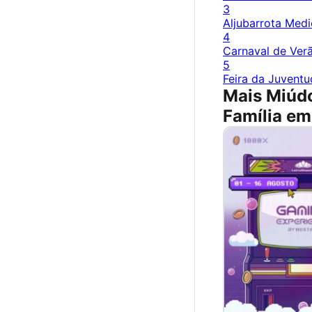
3
Aljubarrota Medi
4
Carnaval de Verã
5
Feira da Juventu
Mais Miúd
Família em