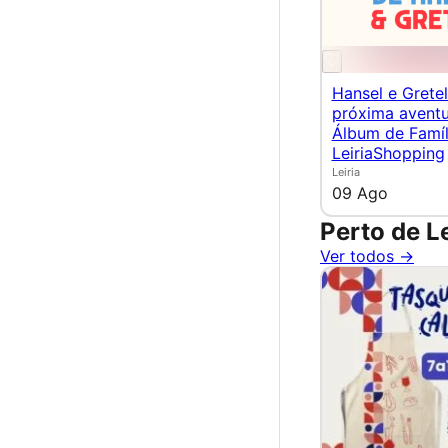
Hansel e Gretel
próxima aventu
Álbum de Famíl
LeiriaShopping
Leiria
09 Ago
Perto de Le
Ver todos →