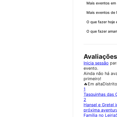
Mais eventos em 
Mais eventos de 
O que fazer hoje 
O que fazer aman
Avaliações
Inicia sessão
para
evento.
Ainda não há ava
primeiro!
🔥
Em alta
Distrit
1
Tasquinhas das 
2
Hansel e Gretel 
próxima aventur
Família no Leiri