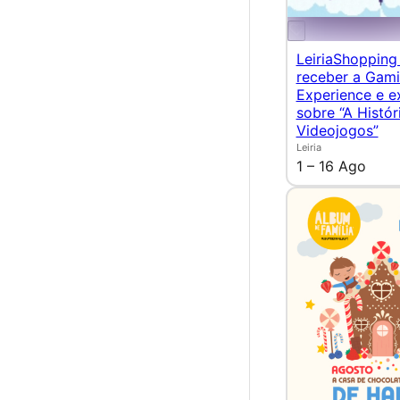
LeiriaShopping 
receber a Gam
Experience e e
sobre “A Histór
Videojogos”
Leiria
1 – 16 Ago