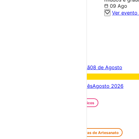
09 Ago
Ver evento
×
Criar Conta
Entrar
Acontece hoje
07 de Agosto
Amanhã
08 de Agosto
Fim de semana
08 – 09 Ago
Próximos dias
07 – 14 Ago
Este mês
Agosto 2026
Festas e Festivais
Santos Populares
Festivais Gastronómicos
Festivais de Verão
Feiras e Mercados
Feiras de Antiguidades e Velharias
Feiras de Artesanato