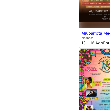
Aljubarrota Me
Alcobaça
13 – 16 Ago
Ent