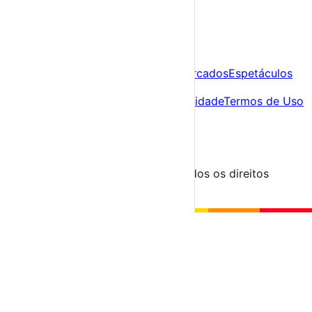
A tua agenda cultural de Portugal
Descobre
Agenda
Festas e Festivais
Feiras e Mercados
Espetáculos
Sobre
Sobre nós
Contacto
Política de Privacidade
Termos de Uso
Para Organizadores
Submeter Evento
Minha Conta
Segue-nos
© 2023-2026 aondevamos.pt — Todos os direitos
reservados
↑ Topo