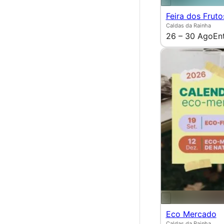
Feira dos Fruto
Caldas da Rainha
26 – 30 Ago
En
Eco Mercado
Caldas da Rainha