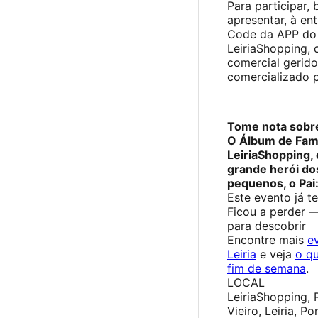
Para participar, 
apresentar, à en
Code da APP do
LeiriaShopping, 
comercial gerido
comercializado 
Tome nota sobr
O Álbum de Famí
LeiriaShopping,
grande herói do
pequenos, o Pai
Este evento já t
Ficou a perder 
para descobrir
Encontre mais
e
Leiria
e veja
o qu
fim de semana
.
LOCAL
LeiriaShopping, 
Vieiro, Leiria, Po