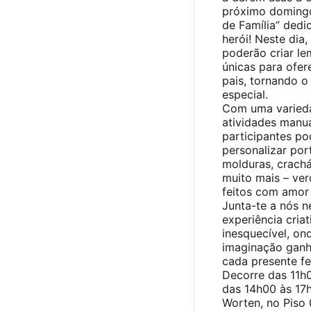
próximo doming
de Família” dedi
herói! Neste dia,
poderão criar l
únicas para ofer
pais, tornando o
especial.
Com uma varied
atividades manua
participantes p
personalizar por
molduras, crachá
muito mais – ve
feitos com amor
Junta-te a nós n
experiência criat
inesquecível, on
imaginação gan
cada presente fe
Decorre das 11h
das 14h00 às 17h
Worten, no Piso 