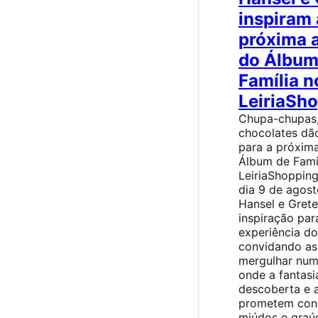
inspiram 
próxima 
do Álbum
Família n
LeiriaSh
Chupa-chupas,
chocolates dã
para a próxim
Álbum de Famí
LeiriaShoppin
dia 9 de agost
Hansel e Grete
inspiração pa
experiência do 
convidando as 
mergulhar num
onde a fantasi
descoberta e 
prometem conq
miúdos e graú