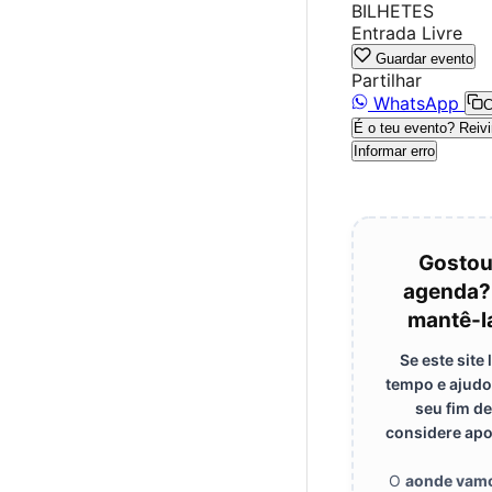
BILHETES
Entrada Livre
Guardar evento
Partilhar
WhatsApp
C
É o teu evento? Reivi
Informar erro
Gostou
agenda?
mantê-la
Se este site
tempo e ajudo
seu fim d
considere apoi
O
aonde vam