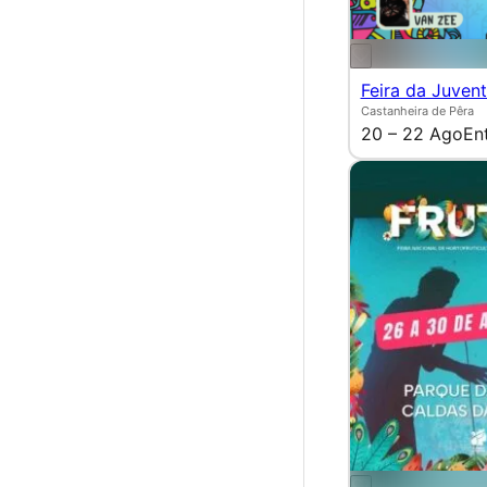
Feira da Juven
Castanheira de Pêra
20 – 22 Ago
En