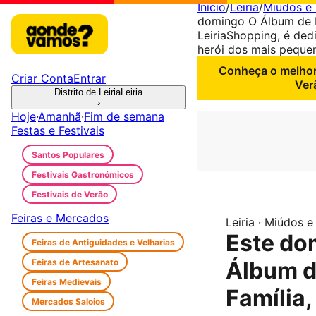
Início
/
Leiria
/
Miúdos e 
domingo O Álbum de F
LeiriaShopping, é de
herói dos mais pequen
Conheça o melhor 
Criar Conta
Entrar
Ver
Distrito de Leiria
Leiria
›
Hoje
·
Amanhã
·
Fim de semana
Festas e Festivais
Santos Populares
Festivais Gastronómicos
Festivais de Verão
Feiras e Mercados
Leiria · Miúdos e
Este do
Feiras de Antiguidades e Velharias
Feiras de Artesanato
Álbum 
Feiras Medievais
Família,
Mercados Saloios