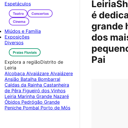
LeiriaS
Espetáculos
é dedic
Teatro
Concertos
Cinema
grande 
Miúdos e Família
dos mai
Exposições
Diversos
pequeno
Praias Fluviais
Pai
Explora a região
Distrito de
Leiria
Alcobaça
Alvaiázare
Alvaiázere
Ansião
Batalha
Bombarral
Caldas da Rainha
Castanheira
de Pêra
Figueiró dos Vinhos
Leiria
Marinha Grande
Nazaré
Óbidos
Pedrógão Grande
Peniche
Pombal
Porto de Mós