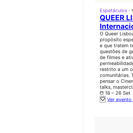
Espetáculos
·
QUEER LI
Internac
O Queer Lisboa
propósito espe
e que tratem t
questões de g
de filmes e at
permeabilidad
restrito a um o
comunitárias.
pensar o Cine
talks, masterc
18 – 26 Set
Ver evento