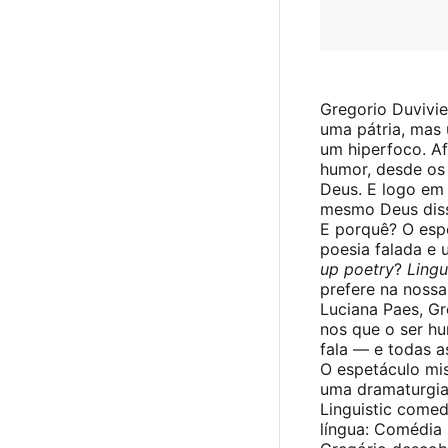
Gregorio Duvivi
uma pátria, mas
um hiperfoco. Af
humor, desde os 
Deus. E logo em 
mesmo Deus diss
E porquê? O esp
poesia falada e
up poetry
?
Lingu
prefere na nossa
Luciana Paes, Gr
nos que o ser h
fala — e todas a
O espetáculo mi
uma dramaturgia
Linguistic comed
língua: Comédia 