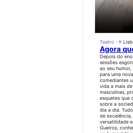
Teatro
·
Lisb
Agora que
Depois do eno
sessões esgot
ao seu humor, 
para uma nova
comediantes u
vida a mais de
masculinas, pr
esquetes que c
sobre a socie
dia a dia. Tud
de excelência,
versatilidade 
Gueiros, conhe