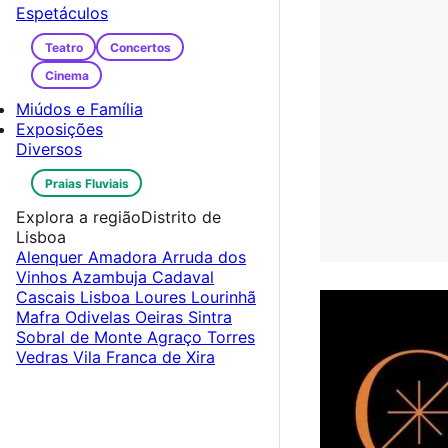
Espetáculos
Teatro
Concertos
Cinema
Miúdos e Família
Exposições
Diversos
Praias Fluviais
Explora a região
Distrito de
Lisboa
Alenquer
Amadora
Arruda dos
Vinhos
Azambuja
Cadaval
Cascais
Lisboa
Loures
Lourinhã
Mafra
Odivelas
Oeiras
Sintra
Sobral de Monte Agraço
Torres
Vedras
Vila Franca de Xira