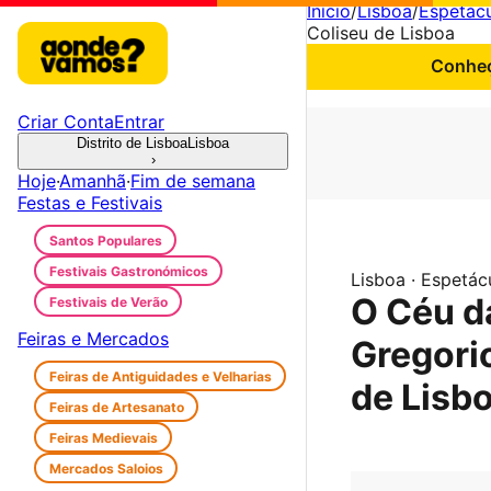
Início
/
Lisboa
/
Espetác
Coliseu de Lisboa
Conheç
Criar Conta
Entrar
Distrito de Lisboa
Lisboa
›
Hoje
·
Amanhã
·
Fim de semana
Festas e Festivais
Santos Populares
Festivais Gastronómicos
Lisboa · Espetác
O Céu d
Festivais de Verão
Feiras e Mercados
Gregorio
Feiras de Antiguidades e Velharias
de Lisb
Feiras de Artesanato
Feiras Medievais
Mercados Saloios