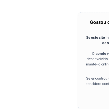
Gostou 
Se este site 
de s
O
aonde 
desenvolvido 
mantê-lo onlin
Se encontrou v
considere cont