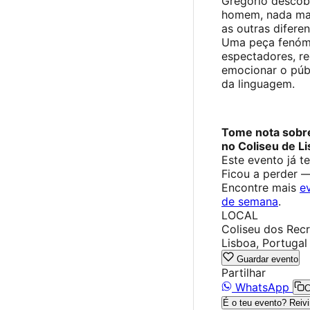
Gregório descobr
homem, nada mai
as outras difere
Uma peça fenóme
espectadores, re
emocionar o púb
da linguagem.
Tome nota sobre
no Coliseu de Li
Este evento já t
Ficou a perder 
Encontre mais
e
de semana
.
LOCAL
Coliseu dos Recr
Lisboa, Portugal
Guardar evento
Partilhar
WhatsApp
C
É o teu evento? Reivi