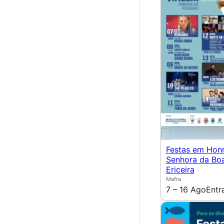
Festas em Hon
Senhora da Bo
Ericeira
Mafra
7 – 16 Ago
Entr