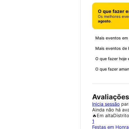
O que fazer 
Os melhores eve
agosto
.
Mais eventos em
Mais eventos de 
O que fazer hoje
O que fazer ama
Avaliações
Inicia sessão
para
Ainda não há ava
🔥
Em alta
Distrit
1
Festas em Honra