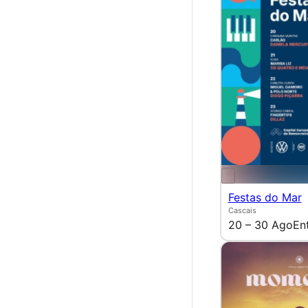
Festas do Mar
Cascais
20 – 30 Ago
En