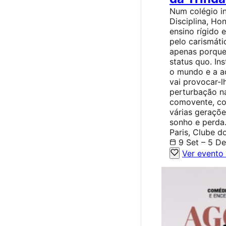
Num colégio in
Disciplina, Ho
ensino rígido 
pelo carismáti
apenas porque
status quo. In
o mundo e a a
vai provocar-l
perturbação na
comovente, co
várias geraçõe
sonho e perda
Paris, Clube d
9 Set – 5 D
Ver evento