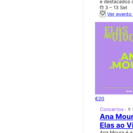
e destacados 
3 – 13 Set
Ver evento
€20
Concertos
·
Ana Mour
Elas ao V
Ana Moura é a 