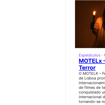
Espetáculos
·
MOTELx –
Terror
O MOTELX – Fes
de Lisboa pro
internacional
de filmes de t
conquistado u
internacional 
tornando-se n