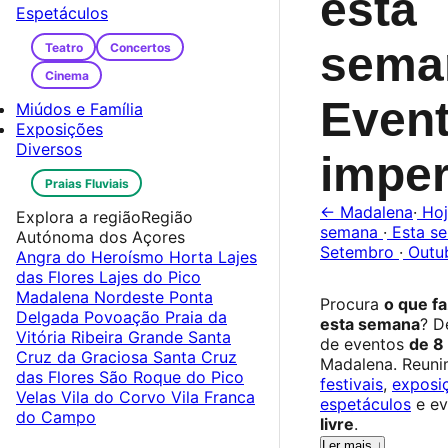
esta
Espetáculos
sema
Teatro
Concertos
Cinema
Even
Miúdos e Família
Exposições
Diversos
imper
Praias Fluviais
← Madalena
·
Ho
Explora a região
Região
semana
·
Esta s
Autónoma dos Açores
Setembro
·
Outu
Angra do Heroísmo
Horta
Lajes
das Flores
Lajes do Pico
Madalena
Nordeste
Ponta
Procura
o que f
Delgada
Povoação
Praia da
esta semana
? D
Vitória
Ribeira Grande
Santa
de eventos
de 8
Cruz da Graciosa
Santa Cruz
Madalena. Reun
das Flores
São Roque do Pico
festivais
,
exposi
Velas
Vila do Corvo
Vila Franca
espetáculos
e ev
do Campo
livre
.
Ler mais ↓