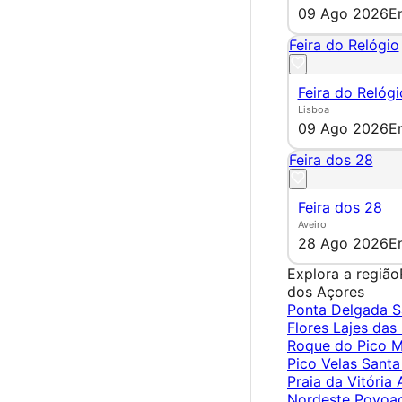
09 Ago 2026
E
Feira do Relógio
Feira do Relógi
Lisboa
09 Ago 2026
E
Feira dos 28
Feira dos 28
Aveiro
28 Ago 2026
E
Explora a região
dos Açores
Ponta Delgada
S
Flores
Lajes das
Roque do Pico
M
Pico
Velas
Santa
Praia da Vitória
Nordeste
Povoa