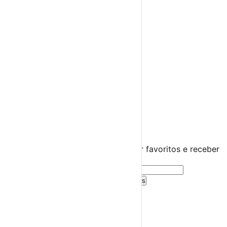
Espetáculos
Teatro
Concertos
Cinema
Miúdos e Família
Exposições
Diversos
Praias Fluviais
Região Autónoma dos Açores
Madalena
›
☀️
💻
🌙
🤍
Guarda este evento
Cria uma conta gratuita para guardar favoritos e receber
sugestões personalizadas.
Criar Conta Grátis
Já tens conta?
Entra aqui