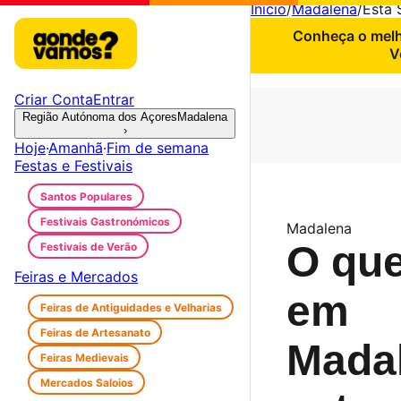
Início
/
Madalena
/
Esta
Conheça o melho
V
Criar Conta
Entrar
Região Autónoma dos Açores
Madalena
›
Hoje
·
Amanhã
·
Fim de semana
Festas e Festivais
Santos Populares
Festivais Gastronómicos
Madalena
O que
Festivais de Verão
Feiras e Mercados
em
Feiras de Antiguidades e Velharias
Feiras de Artesanato
Mada
Feiras Medievais
Mercados Saloios