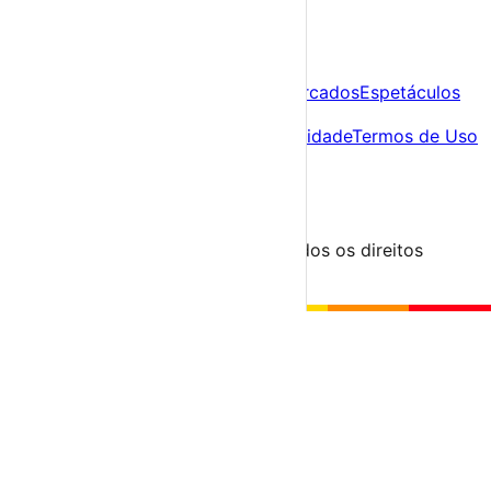
A tua agenda cultural de Portugal
Descobre
Agenda
Festas e Festivais
Feiras e Mercados
Espetáculos
Sobre
Sobre nós
Contacto
Política de Privacidade
Termos de Uso
Para Organizadores
Submeter Evento
Minha Conta
Segue-nos
© 2023-2026 aondevamos.pt — Todos os direitos
reservados
↑ Topo