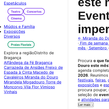
este 
Espetáculos
Even
Teatro
Concertos
Cinema
imper
Miúdos e Família
Exposições
Diversos
← Miranda do D
·
Fim de semana
Praias Fluviais
mês
·
Setembro
·
Explora a região
Distrito de
Bragança
Procura
o que f
Alfândega da Fé
Bragança
Douro este mês
Carrazeda de Ansiães
Freixo de
agenda complet
Espada à Cinta
Macedo de
2026
. Reunimos
Cavaleiros
Miranda do Douro
festivais
,
feiras
,
Mirandela
Mogadouro
Torre de
exposições
e
es
Moncorvo
Vila Flor
Vimioso
procura poupar,
Vinhais
seleção de
event
e
atividades para
Ler mais ↓