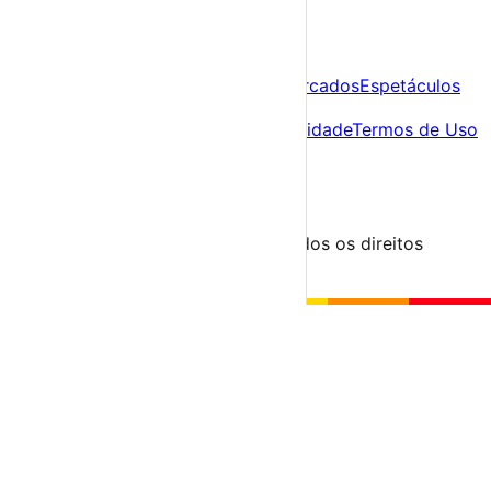
A tua agenda cultural de Portugal
Descobre
Agenda
Festas e Festivais
Feiras e Mercados
Espetáculos
Sobre
Sobre nós
Contacto
Política de Privacidade
Termos de Uso
Para Organizadores
Submeter Evento
Minha Conta
Segue-nos
© 2023-2026 aondevamos.pt — Todos os direitos
reservados
↑ Topo