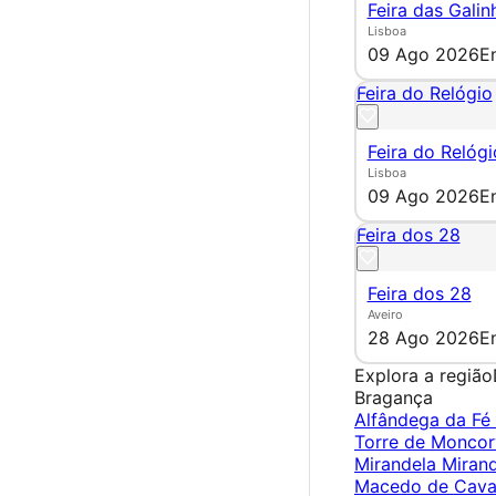
Feira das Galin
Lisboa
09 Ago 2026
E
Feira do Relógio
Feira do Relógi
Lisboa
09 Ago 2026
E
Feira dos 28
Feira dos 28
Aveiro
28 Ago 2026
E
Explora a região
Bragança
Alfândega da Fé
Torre de Monco
Mirandela
Miran
Macedo de Cava