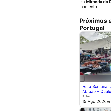
em
Miranda do 
momento.
Próximos 
Portugal
Feira Semanal 
Abraão – Quel
Sintra
15 Ago 2026
En