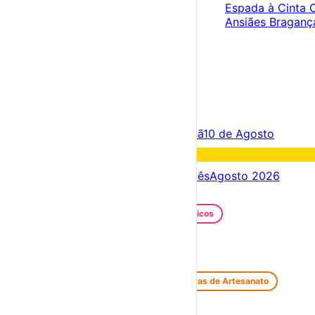
Espada à Cinta
Ansiães
Bragan
×
Criar Conta
Entrar
Acontece hoje
09 de Agosto
Amanhã
10 de Agosto
Fim de semana
15 – 09 Ago
Próximos dias
09 – 16 Ago
Este mês
Agosto 2026
Festas e Festivais
Santos Populares
Festivais Gastronómicos
Festivais de Verão
Feiras e Mercados
Feiras de Antiguidades e Velharias
Feiras de Artesanato
Feiras Medievais
Mercados Saloios