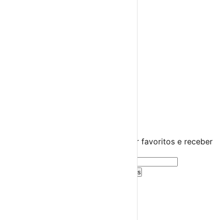
Espetáculos
Teatro
Concertos
Cinema
Miúdos e Família
Exposições
Diversos
Praias Fluviais
Distrito de Bragança
Miranda do Douro
›
☀️
💻
🌙
🤍
Guarda este evento
Cria uma conta gratuita para guardar favoritos e receber
sugestões personalizadas.
Criar Conta Grátis
Já tens conta?
Entra aqui