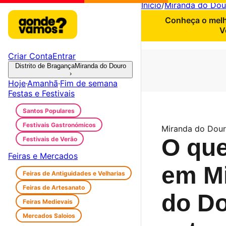
Início
/
Miranda do Dou
Conheça o melho
V
Criar Conta
Entrar
Distrito de Bragança
Miranda do Douro
›
Hoje
·
Amanhã
·
Fim de semana
Festas e Festivais
Santos Populares
Festivais Gastronómicos
Miranda do Dou
O que
Festivais de Verão
Feiras e Mercados
em M
Feiras de Antiguidades e Velharias
Feiras de Artesanato
do D
Feiras Medievais
Mercados Saloios