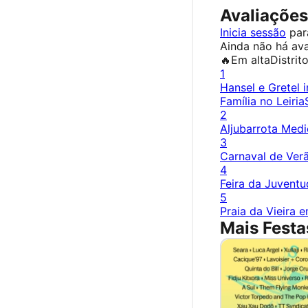
Avaliações
Inicia sessão
para
Ainda não há ava
🔥
Em alta
Distrit
1
Hansel e Gretel 
Família no Leiri
2
Aljubarrota Medi
3
Carnaval de Verã
4
Feira da Juventu
5
Praia da Vieira 
Mais Festa