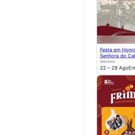
Festa em Honr
Senhora do Ca
Sesimbra
22 – 29 Ago
En