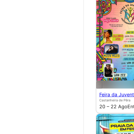
Feira da Juven
Castanheira de Pêra
20 – 22 Ago
En