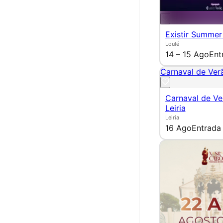
Existir Summer
Loulé
14 – 15 Ago
Ent
Carnaval de Verã
Carnaval de Ve
Leiria
Leiria
16 Ago
Entrada 