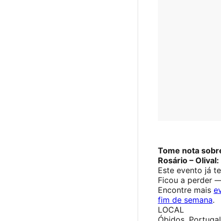
Tome nota sobr
Rosário – Olival:
Este evento já t
Ficou a perder 
Encontre mais
e
fim de semana
.
LOCAL
Óbidos, Portugal