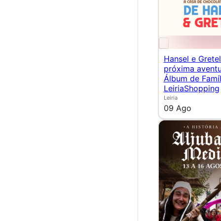
Hansel e Gretel
próxima aventu
Álbum de Famíl
LeiriaShopping
Leiria
09 Ago