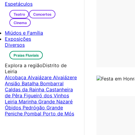
Espetáculos
Teatro
Concertos
Cinema
Miúdos e Família
Exposições
Diversos
Praias Fluviais
Explora a região
Distrito de
Leiria
Alcobaça
Alvaiázare
Alvaiázere
Ansião
Batalha
Bombarral
Caldas da Rainha
Castanheira
de Pêra
Figueiró dos Vinhos
Leiria
Marinha Grande
Nazaré
Óbidos
Pedrógão Grande
Peniche
Pombal
Porto de Mós