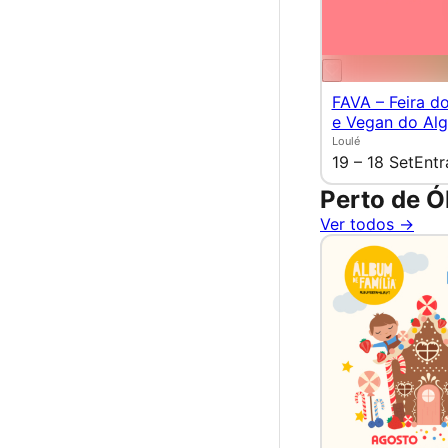
FAVA – Feira d
e Vegan do Alg
Loulé
19 – 18 Set
Entr
Perto de Ó
Ver todos →