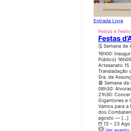
Entrada Livre
Festas e Festiv
Festas d’
🗓️ Semana de 
16h00: Inaugu
Público) 16h00
Artesanato 15
Transladação d
Sra. da Assun
🎡 Semana da
08h30: Alvorad
21h30: Concert
Gigantones e 
Vamos para a 
dos Combatente
agosto — […]
13 – 23 Ago
Ver evento