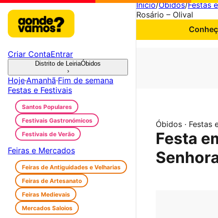
Início
/
Óbidos
/
Festas e
Rosário – Olival
Conheça
Criar Conta
Entrar
Distrito de Leiria
Óbidos
›
Hoje
·
Amanhã
·
Fim de semana
Festas e Festivais
Santos Populares
Festivais Gastronómicos
Óbidos · Festas e
Festa e
Festivais de Verão
Feiras e Mercados
Senhora 
Feiras de Antiguidades e Velharias
Feiras de Artesanato
Feiras Medievais
Mercados Saloios