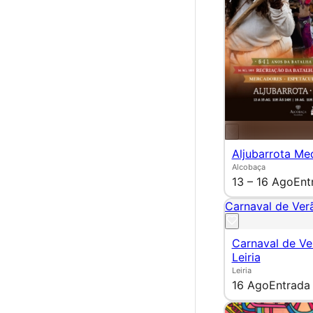
Aljubarrota Me
Alcobaça
13 – 16 Ago
Ent
Carnaval de Verã
Carnaval de Ve
Leiria
Leiria
16 Ago
Entrada 