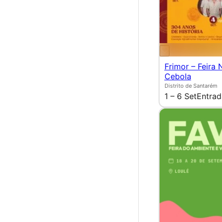
Frimor – Feira 
Cebola
Distrito de Santarém
1 – 6 Set
Entrad