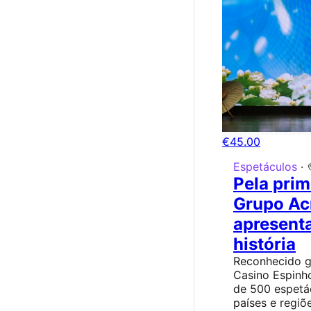
€45.00
Espetáculos
·
Pela prim
Grupo Ac
apresenta
história
Reconhecido gr
Casino Espinh
de 500 espetá
países e regiõ