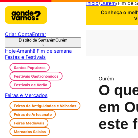
Início
/
Ourém
/
Fim de 
Conheça o melho
V
Criar Conta
Entrar
Distrito de Santarém
Ourém
›
Hoje
·
Amanhã
·
Fim de semana
Festas e Festivais
Santos Populares
Festivais Gastronómicos
Ourém
O que
Festivais de Verão
Feiras e Mercados
em O
Feiras de Antiguidades e Velharias
Feiras de Artesanato
este 
Feiras Medievais
Mercados Saloios