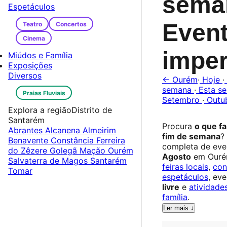
sema
Espetáculos
Even
Teatro
Concertos
Cinema
imper
Miúdos e Família
Exposições
Diversos
← Ourém
·
Hoje
·
semana
·
Esta s
Praias Fluviais
Setembro
·
Outu
Explora a região
Distrito de
Santarém
Procura
o que f
Abrantes
Alcanena
Almeirim
fim de semana
?
Benavente
Constância
Ferreira
completa de eve
do Zêzere
Golegã
Mação
Ourém
Agosto
em Ouré
Salvaterra de Magos
Santarém
feiras locais
,
con
Tomar
espetáculos
, ev
livre
e
atividade
família
.
Ler mais ↓