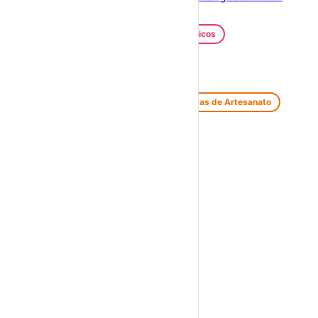
Festas e Festivais
Santos Populares
Festivais Gastronómicos
Festivais de Verão
Feiras e Mercados
Feiras de Antiguidades e Velharias
Feiras de Artesanato
Feiras Medievais
Mercados Saloios
Espetáculos
Teatro
Concertos
Cinema
Miúdos e Família
Exposições
Diversos
Praias Fluviais
Distrito de Santarém
Ourém
›
☀️
💻
🌙
🤍