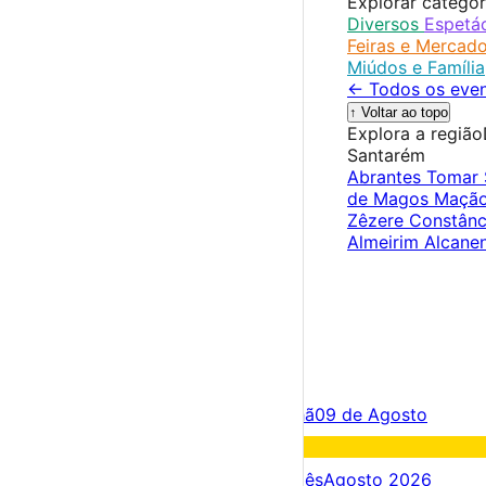
Explorar categor
Diversos
Espetá
Feiras e Mercad
Miúdos e Família
← Todos os eve
↑ Voltar ao topo
Explora a região
Santarém
Abrantes
Tomar
de Magos
Maçã
Zêzere
Constân
Almeirim
Alcane
×
Criar Conta
Entrar
Acontece hoje
08 de Agosto
Amanhã
09 de Agosto
Fim de semana
08 – 09 Ago
Próximos dias
08 – 15 Ago
Este mês
Agosto 2026