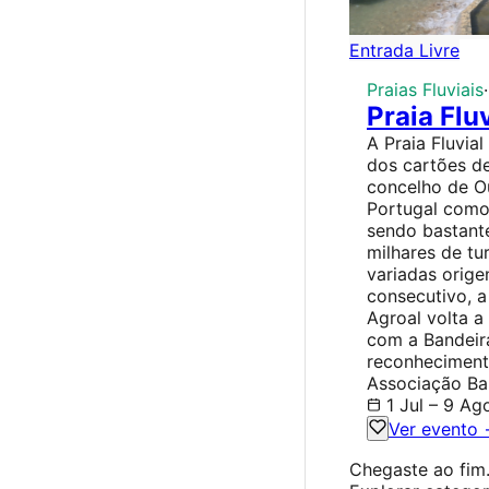
Entrada Livre
Praias Fluviais
·
Praia Flu
A Praia Fluvia
dos cartões de
concelho de O
Portugal como
sendo bastant
milhares de tu
variadas orige
consecutivo, a 
Agroal volta a 
com a Bandeira
reconhecimento
Associação Ba
1 Jul – 9 Ag
Ver evento
Chegaste ao fim