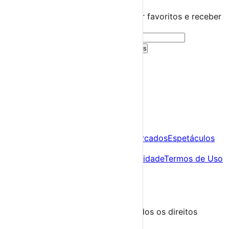
Guarda este evento
Cria uma conta gratuita para guardar favoritos e receber
sugestões personalizadas.
Criar Conta Grátis
Já tens conta?
Entra aqui
A tua agenda cultural de Portugal
Descobre
Agenda
Festas e Festivais
Feiras e Mercados
Espetáculos
Sobre
Sobre nós
Contacto
Política de Privacidade
Termos de Uso
Para Organizadores
Submeter Evento
Minha Conta
Segue-nos
© 2023-2026 aondevamos.pt — Todos os direitos
reservados