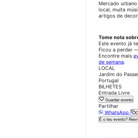
Mercado urbano 
local, muita músi
artigos de decor
Tome nota sobre
Este evento já t
Ficou a perder 
Encontre mais
e
de semana
.
LOCAL
Jardim do Passei
Portugal
BILHETES
Entrada Livre
Guardar evento
Partilhar
WhatsApp
C
É o teu evento? Reivi