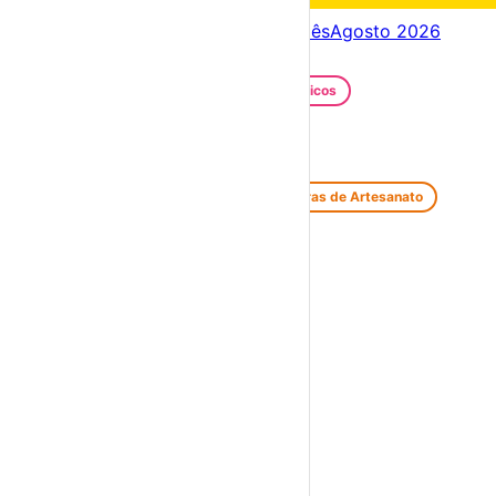
Próximos dias
08 – 15 Ago
Este mês
Agosto 2026
Festas e Festivais
Santos Populares
Festivais Gastronómicos
Festivais de Verão
Feiras e Mercados
Feiras de Antiguidades e Velharias
Feiras de Artesanato
Feiras Medievais
Mercados Saloios
Espetáculos
Teatro
Concertos
Cinema
Miúdos e Família
Exposições
Diversos
Praias Fluviais
Distrito do Porto
Porto
›
☀️
💻
🌙