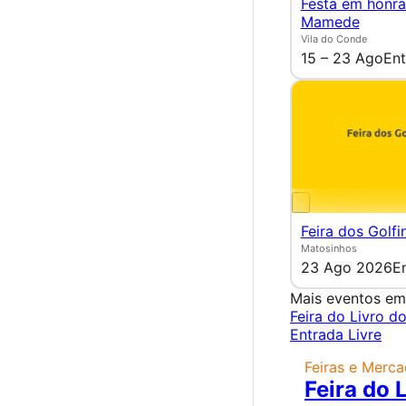
Festa em honra
Mamede
Vila do Conde
15 – 23 Ago
Ent
Feira dos Golfi
Matosinhos
23 Ago 2026
E
Mais eventos em
Feira do Livro d
Entrada Livre
Feiras e Merc
Feira do 