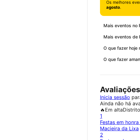
Os melhores eve
agosto
.
Mais eventos no 
Mais eventos de 
O que fazer hoje 
O que fazer aman
Avaliações
Inicia sessão
para
Ainda não há ava
🔥
Em alta
Distrit
1
Festas em honra
Macieira da Lixa
2