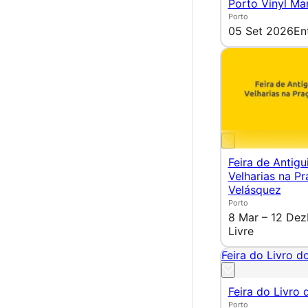
Porto Vinyl Ma
Porto
05 Set 2026
En
Feira de Antigu
Velharias na Pr
Velásquez
Porto
8 Mar – 12 Dez
Livre
Feira do Livro d
Feira do Livro 
Porto