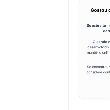
Gostou 
Se este site 
de s
O
aonde 
desenvolvido 
mantê-lo onlin
Se encontrou v
considere cont