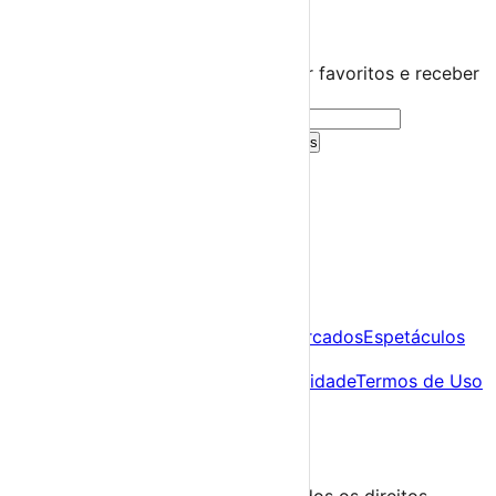
🤍
Guarda este evento
Cria uma conta gratuita para guardar favoritos e receber
sugestões personalizadas.
Criar Conta Grátis
Já tens conta?
Entra aqui
A tua agenda cultural de Portugal
Descobre
Agenda
Festas e Festivais
Feiras e Mercados
Espetáculos
Sobre
Sobre nós
Contacto
Política de Privacidade
Termos de Uso
Para Organizadores
Submeter Evento
Minha Conta
Segue-nos