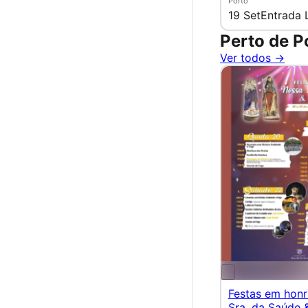
Porto
19 Set
Entrada 
Perto de P
Ver todos →
Festas em hon
Sra. da Saúde 