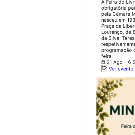
A Feira do Li
obrigatória pa
pela Câmara Mu
nasceu em 193
Praça da Liber
Lourenço, de 
da Silva, Tere
respetivament
programação d
feira.
21 Ago – 6 
Ver evento