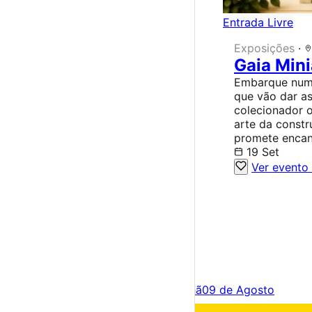
Entrada Livre
Exposições
·
Gaia Min
Embarque num 
que vão dar as
colecionador o
arte da constr
promete encant
19 Set
Ver evento
×
Criar Conta
Entrar
Acontece hoje
08 de Agosto
Amanhã
09 de Agosto
Fim de semana
08 – 09 Ago