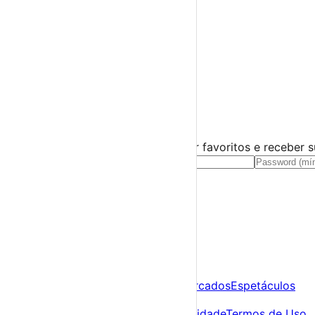
Miúdos e Família
Exposições
Diversos
Praias Fluviais
Distrito de Viseu
Santa Comba Dão
›
☀️
💻
🌙
🤍
Guarda este evento
Cria uma conta gratuita para guardar favoritos e receber 
Já tens conta?
Entra aqui
A tua agenda cultural de Portugal
Descobre
Agenda
Festas e Festivais
Feiras e Mercados
Espetáculos
Sobre
Sobre nós
Contacto
Política de Privacidade
Termos de Uso