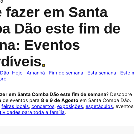
ão
 fazer em Santa
 Dão este fim de
na: Eventos
díveis
.
 Dão
·
Hoje
·
Amanhã
·
Fim de semana
·
Esta semana
·
Este 
bro
azer em Santa Comba Dão este fim de semana
? Descobre 
a de eventos para
8 e 9 de Agosto
em Santa Comba Dão.
,
feiras locais
,
concertos
,
exposições
,
espetáculos
, eventos
tividades para toda a família
.