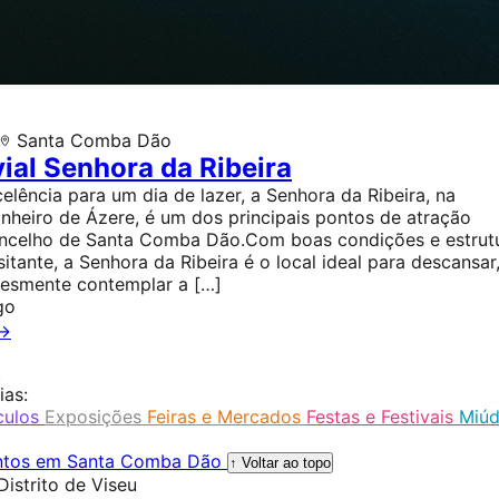
Santa Comba Dão
vial Senhora da Ribeira
elência para um dia de lazer, a Senhora da Ribeira, na
inheiro de Ázere, é um dos principais pontos de atração
concelho de Santa Comba Dão.Com boas condições e estrut
sitante, a Senhora da Ribeira é o local ideal para descansar
lesmente contemplar a […]
go
 →
.
ias:
culos
Exposições
Feiras e Mercados
Festas e Festivais
Miúd
ntos em Santa Comba Dão
↑ Voltar ao topo
Distrito de Viseu