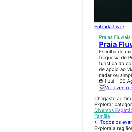
Entrada Livre
Praias Fluviais
·
Praia Flu
Escolha de exc
freguesia de P
turística do 
de apoio ao vi
nadar ou simp
1 Jul – 30 A
Ver evento
Chegaste ao fim
Explorar categor
Diversos
Espetá
Família
← Todos os eve
Explora a região