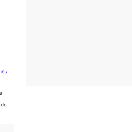
mês
·
a
 de