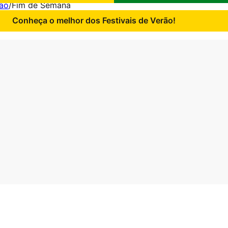
ão
/
Fim de Semana
Conheça o melhor dos Festivais de Verão!