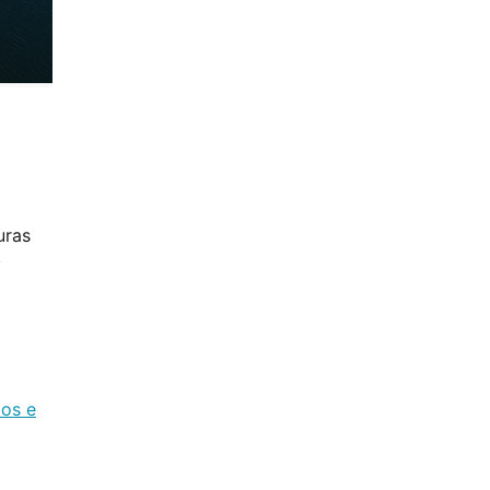
uras
,
os e