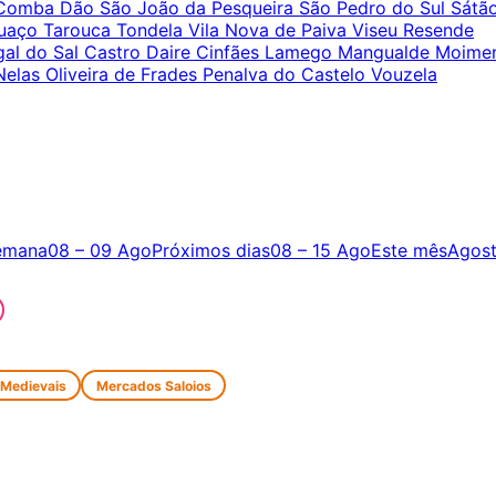
 Comba Dão
São João da Pesqueira
São Pedro do Sul
Sátã
uaço
Tarouca
Tondela
Vila Nova de Paiva
Viseu
Resende
gal do Sal
Castro Daire
Cinfães
Lamego
Mangualde
Moimen
Nelas
Oliveira de Frades
Penalva do Castelo
Vouzela
emana
08 – 09 Ago
Próximos dias
08 – 15 Ago
Este mês
Agos
 Medievais
Mercados Saloios