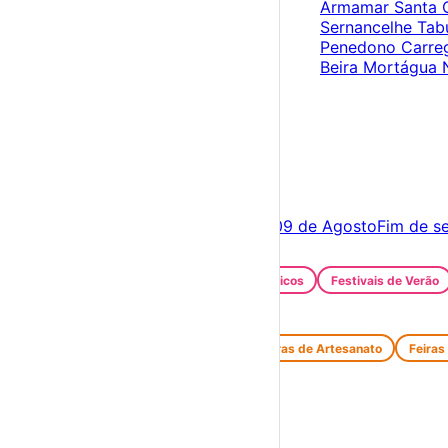
Armamar
Santa
Sernancelhe
Tab
Penedono
Carre
Beira
Mortágua
×
Criar Conta
Entrar
Acontece hoje
08 de Agosto
Amanhã
09 de Agosto
Fim de s
Festas e Festivais
Santos Populares
Festivais Gastronómicos
Festivais de Verão
Feiras e Mercados
Feiras de Antiguidades e Velharias
Feiras de Artesanato
Feiras
Espetáculos
Teatro
Concertos
Cinema