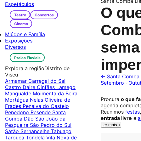
Santa Comba D
Espetáculos
O que
Teatro
Concertos
Cinema
Comba
Miúdos e Família
Exposições
sema
Diversos
Praias Fluviais
imper
Explora a região
Distrito de
Viseu
← Santa Comba
Armamar
Carregal do Sal
Setembro
·
Outu
Castro Daire
Cinfães
Lamego
Mangualde
Moimenta da Beira
Procura
o que f
Mortágua
Nelas
Oliveira de
agenda complet
Frades
Penalva do Castelo
Reunimos
festas
Penedono
Resende
Santa
entrada livre
e
a
Comba Dão
São João da
Pesqueira
São Pedro do Sul
Ler mais ↓
Sátão
Sernancelhe
Tabuaço
Tarouca
Tondela
Vila Nova de