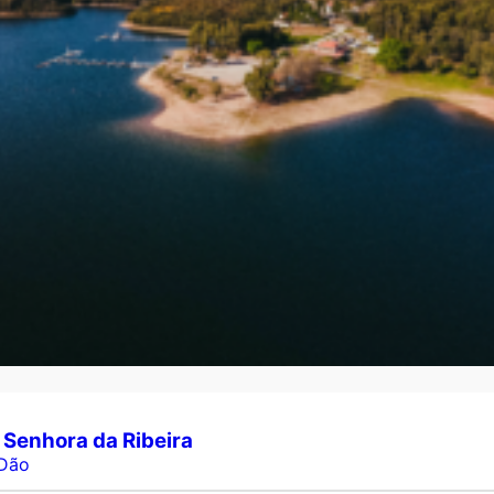
l Senhora da Ribeira
Dão