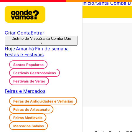
Início
/
Santa Comba D
Criar Conta
Entrar
Distrito de Viseu
Santa Comba Dão
›
Hoje
·
Amanhã
·
Fim de semana
Festas e Festivais
Santos Populares
Festivais Gastronómicos
Festivais de Verão
Feiras e Mercados
Feiras de Antiguidades e Velharias
Feiras de Artesanato
Feiras Medievais
Mercados Saloios