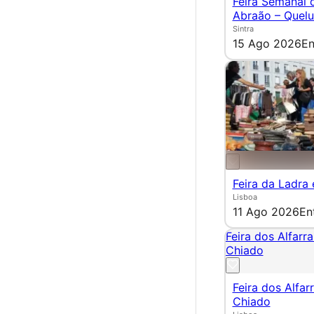
Feira Semanal 
Abraão – Quel
Sintra
15 Ago 2026
En
Feira da Ladra
Lisboa
11 Ago 2026
En
Feira dos Alfarr
Chiado
Feira dos Alfar
Chiado