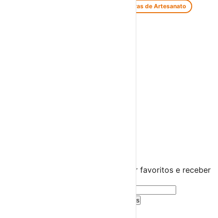
Feiras de Antiguidades e Velharias
Feiras de Artesanato
Feiras Medievais
Mercados Saloios
Espetáculos
Teatro
Concertos
Cinema
Miúdos e Família
Exposições
Diversos
Praias Fluviais
Distrito de Faro
São Brás de Alportel
›
☀️
💻
🌙
🤍
Guarda este evento
Cria uma conta gratuita para guardar favoritos e receber
sugestões personalizadas.
Criar Conta Grátis
Já tens conta?
Entra aqui