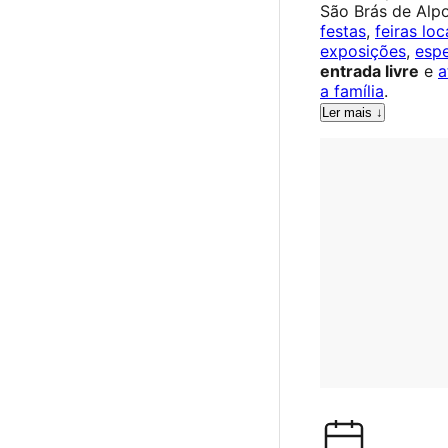
São Brás de Alpo
festas
,
feiras loc
exposições
,
esp
entrada livre
e
a
a família
.
Ler mais ↓