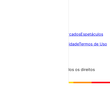
A tua agenda cultural de Portugal
Descobre
Agenda
Festas e Festivais
Feiras e Mercados
Espetáculos
Sobre
Sobre nós
Contacto
Política de Privacidade
Termos de Uso
Para Organizadores
Submeter Evento
Minha Conta
Segue-nos
© 2023-2026 aondevamos.pt — Todos os direitos
reservados
↑ Topo