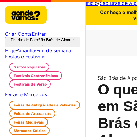
Início
/
São Brás de Alp
Conheça o melho
V
Criar Conta
Entrar
Distrito de Faro
São Brás de Alportel
›
Hoje
·
Amanhã
·
Fim de semana
Festas e Festivais
Santos Populares
Festivais Gastronómicos
São Brás de Alpo
O que
Festivais de Verão
Feiras e Mercados
em S
Feiras de Antiguidades e Velharias
Feiras de Artesanato
Brás 
Feiras Medievais
Mercados Saloios