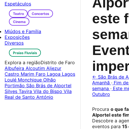
Alpor
Espetáculos
este 
Teatro
Concertos
Cinema
sema
Miúdos e Família
Exposições
Diversos
Even
Praias Fluviais
imper
Explora a região
Distrito de Faro
Albufeira
Alcoutim
Aljezur
Castro Marim
Faro
Lagoa
Lagos
← São Brás de A
Loulé
Monchique
Olhão
Amanhã
·
Fim de
Portimão
São Brás de Alportel
semana
·
Este m
Silves
Tavira
Vila do Bispo
Vila
Outubro
Real de Santo António
Procura
o que f
Alportel este f
Descobre a age
eventos para
15