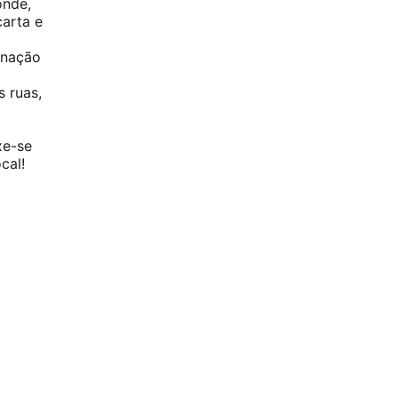
onde,
carta e
inação
 ruas,
xe-se
cal!