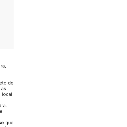
ra,
à
eto de
 as
 local
dra.
e
se
que