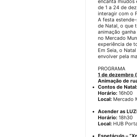
encanta miúdos 
de 1 a 24 de dez
interagir com o 
A festa estende-
de Natal, o que 
animação ganha 
no Mercado Munic
experiência de t
Em Seia, o Natal
envolver pela ma
PROGRAMA
1 de dezembro 
Animação de rua
Contos de Natal
Horário:
16h00
Local:
Mercado M
Acender as LU
Horário:
18h30
Local:
HUB Porta
Espetáculo – “X