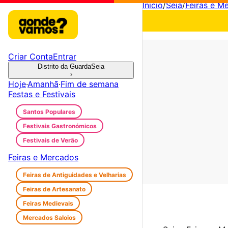
Início
/
Seia
/
Feiras e M
Criar Conta
Entrar
Distrito da Guarda
Seia
›
Hoje
·
Amanhã
·
Fim de semana
Festas e Festivais
Santos Populares
Festivais Gastronómicos
Festivais de Verão
Feiras e Mercados
Feiras de Antiguidades e Velharias
Feiras de Artesanato
Feiras Medievais
Mercados Saloios