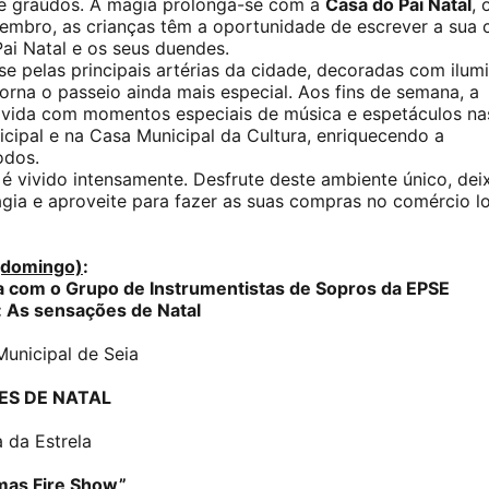
e graúdos. A magia prolonga-se com a
Casa do Pai Natal
, 
embro, as crianças têm a oportunidade de escrever a sua 
Pai Natal e os seus duendes.
se pelas principais artérias da cidade, decoradas com ilum
torna o passeio ainda mais especial. Aos fins de semana, a
vida com momentos especiais de música e espetáculos nas
ipal e na Casa Municipal da Cultura, enriquecendo a
odos.
 é vivido intensamente. Desfrute deste ambiente único, dei
gia e aproveite para fazer as suas compras no comércio lo
(domingo)
:
 com o Grupo de Instrumentistas de Sopros da EPSE
: As sensações de Natal
unicipal de Seia
ZES DE NATAL
 da Estrela
mas Fire Show”