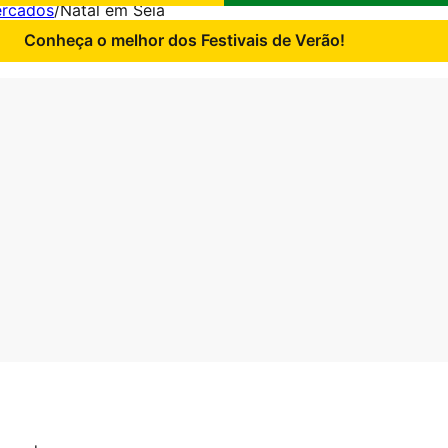
ercados
/
Natal em Seia
Conheça o melhor dos Festivais de Verão!