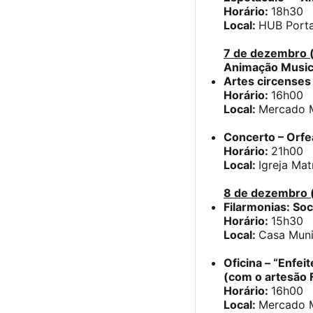
Horário:
18h30
Local:
HUB Porta
7 de dezembro 
Animação Musica
Artes circenses
Horário:
16h00
Local:
Mercado M
Concerto – Orfe
Horário:
21h00
Local:
Igreja Mat
8 de dezembro 
Filarmonias: So
Horário:
15h30
Local:
Casa Muni
Oficina – “Enfei
(com o artesão 
Horário:
16h00
Local:
Mercado M