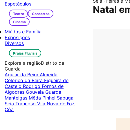
Seia · Feiras e 
Espetáculos
Natal e
Teatro
Concertos
Cinema
Miúdos e Família
Exposições
Diversos
Praias Fluviais
Explora a região
Distrito da
Guarda
Aguiar da Beira
Almeida
Celorico da Beira
Figueira de
Castelo Rodrigo
Fornos de
Algodres
Gouveia
Guarda
Manteigas
Mêda
Pinhel
Sabugal
Seia
Trancoso
Vila Nova de Foz
Côa