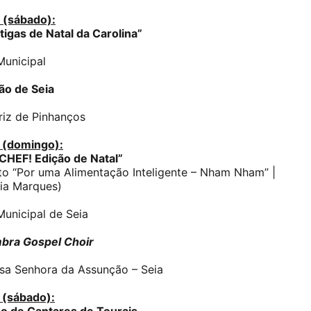
 (sábado):
igas de Natal da Carolina”
unicipal
ão de Seia
riz de Pinhanços
 (domingo):
 CHEF! Edição de Natal”
to “Por uma Alimentação Inteligente – Nham Nham” |
tia Marques)
unicipal de Seia
bra Gospel Choir
ssa Senhora da Assunção – Seia
 (sábado):