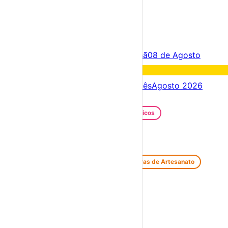
×
Criar Conta
Entrar
Acontece hoje
07 de Agosto
Amanhã
08 de Agosto
Fim de semana
08 – 09 Ago
Próximos dias
07 – 14 Ago
Este mês
Agosto 2026
Festas e Festivais
Santos Populares
Festivais Gastronómicos
Festivais de Verão
Feiras e Mercados
Feiras de Antiguidades e Velharias
Feiras de Artesanato
Feiras Medievais
Mercados Saloios
Espetáculos
Teatro
Concertos
Cinema
Miúdos e Família
Exposições