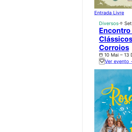
Entrada Livre
Diversos
·
Set
Encontro
Clássico
Corroios
10 Mai – 13
Ver evento