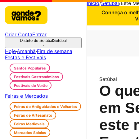
Início
/
Setúbal
/
Este M
Conheça o melho
V
Criar Conta
Entrar
Distrito de Setúbal
Setúbal
›
Hoje
·
Amanhã
·
Fim de semana
Festas e Festivais
Santos Populares
Festivais Gastronómicos
Setúbal
O que
Festivais de Verão
Feiras e Mercados
em Se
Feiras de Antiguidades e Velharias
Feiras de Artesanato
este 
Feiras Medievais
Mercados Saloios