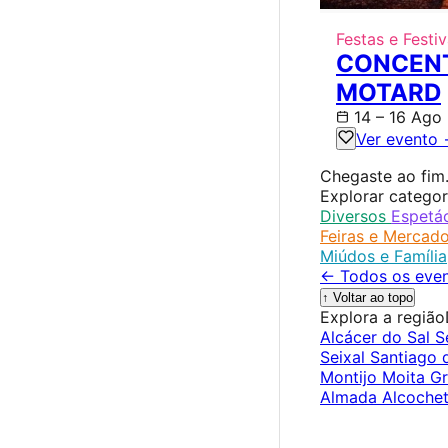
Festas e Festiv
CONCEN
MOTARD
14 – 16 Ago
Ver evento
Chegaste ao fim
Explorar categor
Diversos
Espetá
Feiras e Mercad
Miúdos e Família
← Todos os even
↑ Voltar ao topo
Explora a região
Alcácer do Sal
S
Seixal
Santiago
Montijo
Moita
G
Almada
Alcoche