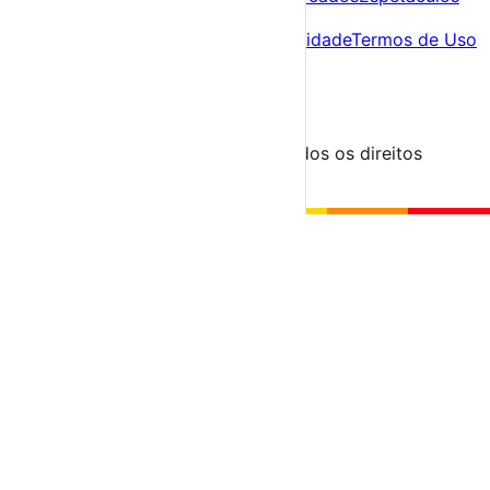
Sobre
Sobre nós
Contacto
Política de Privacidade
Termos de Uso
Para Organizadores
Submeter Evento
Minha Conta
Segue-nos
© 2023-2026 aondevamos.pt — Todos os direitos
reservados
↑ Topo