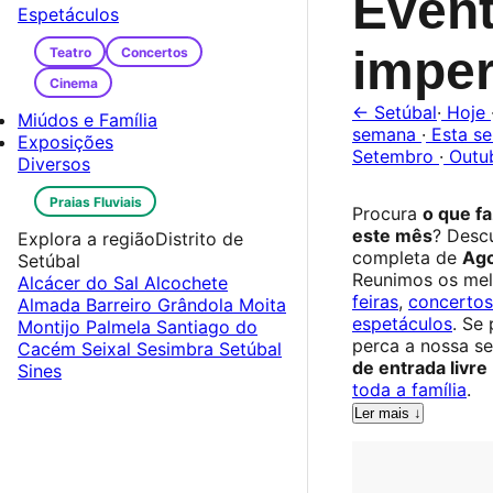
Even
Espetáculos
imper
Teatro
Concertos
Cinema
← Setúbal
·
Hoje
Miúdos e Família
semana
·
Esta s
Exposições
Setembro
·
Outu
Diversos
Praias Fluviais
Procura
o que f
este mês
? Desc
Explora a região
Distrito de
completa de
Ago
Setúbal
Reunimos os me
Alcácer do Sal
Alcochete
feiras
,
concertos
Almada
Barreiro
Grândola
Moita
espetáculos
. Se
Montijo
Palmela
Santiago do
perca a nossa s
Cacém
Seixal
Sesimbra
Setúbal
de entrada livre
Sines
toda a família
.
Ler mais ↓