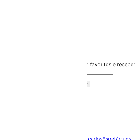
Diversos
Praias Fluviais
Distrito de Setúbal
Setúbal
›
☀️
💻
🌙
🤍
Guarda este evento
Cria uma conta gratuita para guardar favoritos e receber
sugestões personalizadas.
Criar Conta Grátis
Já tens conta?
Entra aqui
A tua agenda cultural de Portugal
Descobre
Agenda
Festas e Festivais
Feiras e Mercados
Espetáculos