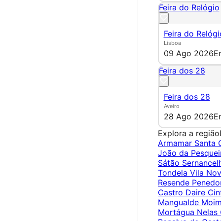
Feira do Relógio
Feira do Relógi
Lisboa
09 Ago 2026
E
Feira dos 28
Feira dos 28
Aveiro
28 Ago 2026
E
Explora a região
Armamar
Santa
João da Pesque
Sátão
Sernance
Tondela
Vila No
Resende
Pened
Castro Daire
Cin
Mangualde
Moim
Mortágua
Nelas