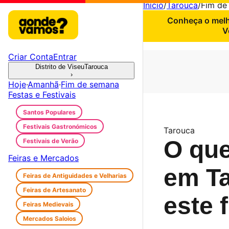
Início
/
Tarouca
/
Fim de
Conheça o melho
V
Criar Conta
Entrar
Distrito de Viseu
Tarouca
›
Hoje
·
Amanhã
·
Fim de semana
Festas e Festivais
Santos Populares
Festivais Gastronómicos
Tarouca
O que
Festivais de Verão
Feiras e Mercados
em T
Feiras de Antiguidades e Velharias
Feiras de Artesanato
este 
Feiras Medievais
Mercados Saloios