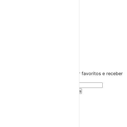
Teatro
Concertos
Cinema
Miúdos e Família
Exposições
Diversos
Praias Fluviais
Distrito de Viseu
Tarouca
›
☀️
💻
🌙
🤍
Guarda este evento
Cria uma conta gratuita para guardar favoritos e receber
sugestões personalizadas.
Criar Conta Grátis
Já tens conta?
Entra aqui