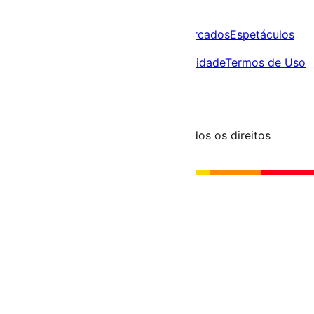
A tua agenda cultural de Portugal
Descobre
Agenda
Festas e Festivais
Feiras e Mercados
Espetáculos
Sobre
Sobre nós
Contacto
Política de Privacidade
Termos de Uso
Para Organizadores
Submeter Evento
Minha Conta
Segue-nos
© 2023-2026 aondevamos.pt — Todos os direitos
reservados
↑ Topo