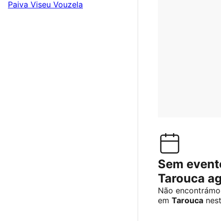
Paiva
Viseu
Vouzela
Sem event
Tarouca a
Não encontrámos
em
Tarouca
nes