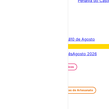
Penalva do Cast
×
Criar Conta
Entrar
Acontece hoje
09 de Agosto
Amanhã
10 de Agosto
Fim de semana
15 – 09 Ago
Próximos dias
09 – 16 Ago
Este mês
Agosto 2026
Festas e Festivais
Santos Populares
Festivais Gastronómicos
Festivais de Verão
Feiras e Mercados
Feiras de Antiguidades e Velharias
Feiras de Artesanato
Feiras Medievais
Mercados Saloios
Espetáculos