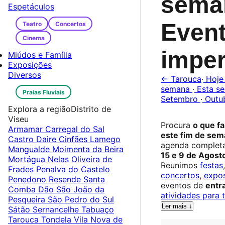
sema
Espetáculos
Even
Teatro
Concertos
Cinema
imper
Miúdos e Família
Exposições
Diversos
← Tarouca
·
Hoj
semana
·
Esta s
Praias Fluviais
Setembro
·
Outu
Explora a região
Distrito de
Viseu
Procura
o que f
Armamar
Carregal do Sal
este fim de se
Castro Daire
Cinfães
Lamego
agenda completa
Mangualde
Moimenta da Beira
15 e 9 de Agost
Mortágua
Nelas
Oliveira de
Reunimos
festas
Frades
Penalva do Castelo
concertos
,
expo
Penedono
Resende
Santa
eventos de
entra
Comba Dão
São João da
atividades para 
Pesqueira
São Pedro do Sul
Ler mais ↓
Sátão
Sernancelhe
Tabuaço
Tarouca
Tondela
Vila Nova de