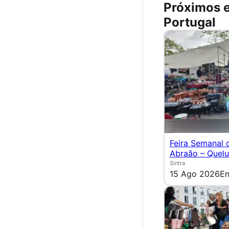
Próximos 
Portugal
Feira Semanal 
Abraão – Quel
Sintra
15 Ago 2026
En