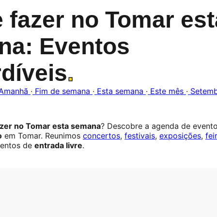
 fazer no Tomar est
na: Eventos
díveis
.
Amanhã
·
Fim de semana
·
Esta semana
·
Este mês
·
Setem
azer no Tomar esta semana
? Descobre a agenda de event
o
em Tomar. Reunimos
concertos
,
festivais
,
exposições
,
fei
entos de
entrada livre
.