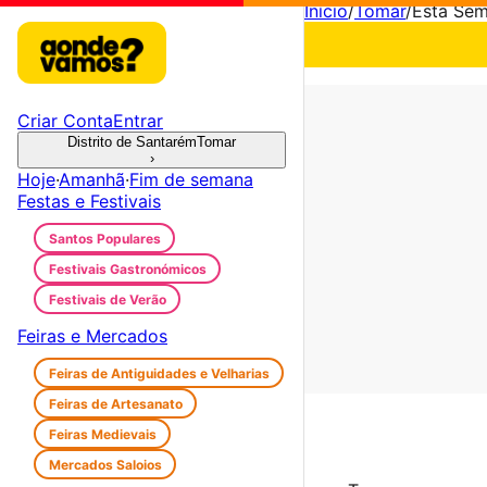
Início
/
Tomar
/
Esta Se
Criar Conta
Entrar
Distrito de Santarém
Tomar
›
Hoje
·
Amanhã
·
Fim de semana
Festas e Festivais
Santos Populares
Festivais Gastronómicos
Festivais de Verão
Feiras e Mercados
Feiras de Antiguidades e Velharias
Feiras de Artesanato
Feiras Medievais
Mercados Saloios