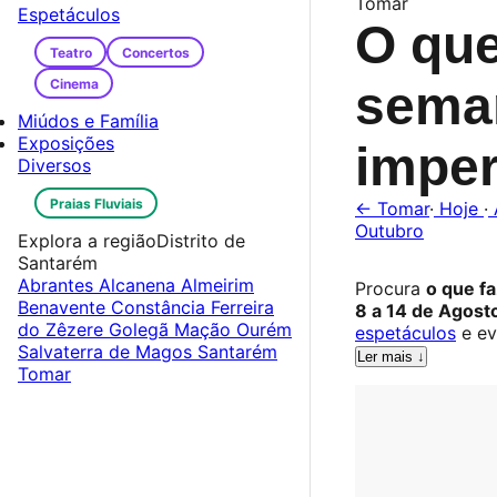
Tomar
Espetáculos
O que
Teatro
Concertos
Cinema
sema
Miúdos e Família
Exposições
imper
Diversos
Praias Fluviais
← Tomar
·
Hoje
·
Outubro
Explora a região
Distrito de
Santarém
Abrantes
Alcanena
Almeirim
Procura
o que f
Benavente
Constância
Ferreira
8 a 14 de Agost
do Zêzere
Golegã
Mação
Ourém
espetáculos
e ev
Salvaterra de Magos
Santarém
Ler mais ↓
Tomar