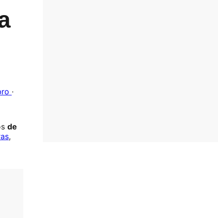
a
bro
·
os
de
ras
,