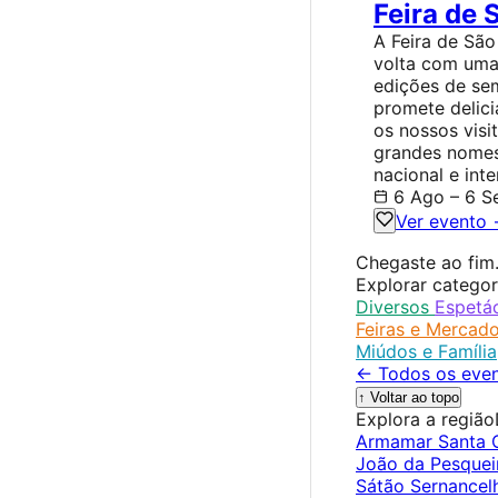
Feira de
A Feira de São
volta com uma
edições de se
promete delici
os nossos visi
grandes nomes
nacional e inte
6 Ago – 6 S
Ver evento
Chegaste ao fim
Explorar categor
Diversos
Espetá
Feiras e Mercad
Miúdos e Família
← Todos os even
↑ Voltar ao topo
Explora a região
Armamar
Santa
João da Pesque
Sátão
Sernance