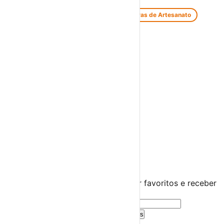
Feiras de Antiguidades e Velharias
Feiras de Artesanato
Feiras Medievais
Mercados Saloios
Espetáculos
Teatro
Concertos
Cinema
Miúdos e Família
Exposições
Diversos
Praias Fluviais
Distrito de Viseu
Viseu
›
☀️
💻
🌙
🤍
Guarda este evento
Cria uma conta gratuita para guardar favoritos e receber
sugestões personalizadas.
Criar Conta Grátis