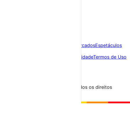
Já tens conta?
Entra aqui
A tua agenda cultural de Portugal
Descobre
Agenda
Festas e Festivais
Feiras e Mercados
Espetáculos
Sobre
Sobre nós
Contacto
Política de Privacidade
Termos de Uso
Para Organizadores
Submeter Evento
Minha Conta
Segue-nos
© 2023-2026 aondevamos.pt — Todos os direitos
reservados
↑ Topo