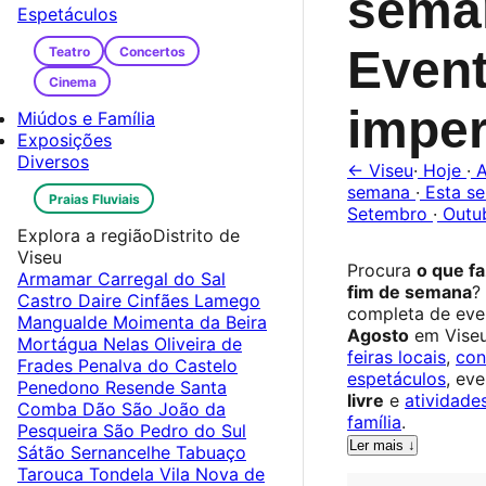
sema
Espetáculos
Even
Teatro
Concertos
Cinema
imper
Miúdos e Família
Exposições
Diversos
← Viseu
·
Hoje
·
A
semana
·
Esta s
Praias Fluviais
Setembro
·
Outu
Explora a região
Distrito de
Viseu
Procura
o que f
Armamar
Carregal do Sal
fim de semana
?
Castro Daire
Cinfães
Lamego
completa de eve
Mangualde
Moimenta da Beira
Agosto
em Vise
Mortágua
Nelas
Oliveira de
feiras locais
,
con
Frades
Penalva do Castelo
espetáculos
, ev
Penedono
Resende
Santa
livre
e
atividade
Comba Dão
São João da
família
.
Pesqueira
São Pedro do Sul
Ler mais ↓
Sátão
Sernancelhe
Tabuaço
Tarouca
Tondela
Vila Nova de