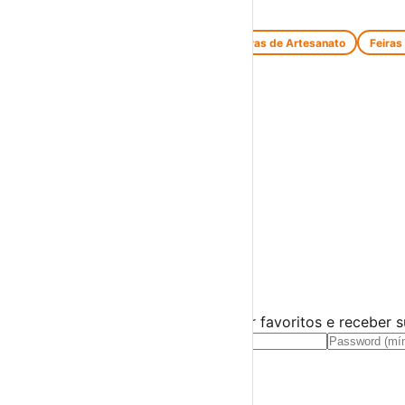
Feiras e Mercados
Feiras de Antiguidades e Velharias
Feiras de Artesanato
Feiras
Espetáculos
Teatro
Concertos
Cinema
Miúdos e Família
Exposições
Diversos
Praias Fluviais
Distrito da Guarda
Aguiar da Beira
›
☀️
💻
🌙
🤍
Guarda este evento
Cria uma conta gratuita para guardar favoritos e receber 
Já tens conta?
Entra aqui