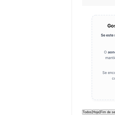
Gos
Se este
O
aon
manti
Se enco
c
Todos
Hoje
Fim de s