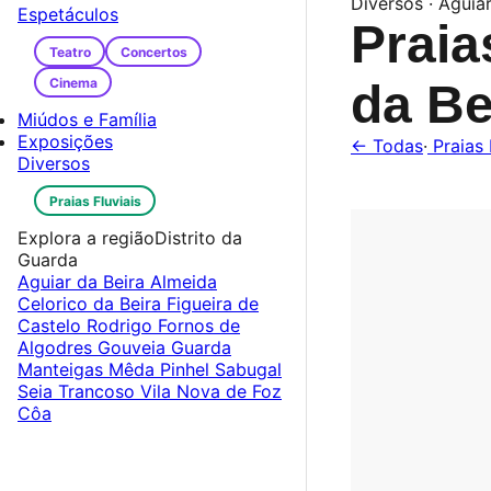
Diversos · Aguia
Espetáculos
Praia
Teatro
Concertos
Cinema
da Be
Miúdos e Família
Exposições
← Todas
·
Praias 
Diversos
Praias Fluviais
Explora a região
Distrito da
Guarda
Aguiar da Beira
Almeida
Celorico da Beira
Figueira de
Castelo Rodrigo
Fornos de
Algodres
Gouveia
Guarda
Manteigas
Mêda
Pinhel
Sabugal
Seia
Trancoso
Vila Nova de Foz
Côa