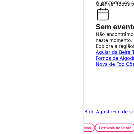
A ver todos os 
Quer ver todos 
Sem evento
Não encontrámo
neste momento.
Explora a região
Aguiar da Beira
Fornos de Algod
Nova de Foz Cô
×
Criar Conta
Entrar
Acontece hoje
07 de Agosto
Amanhã
08 de Agosto
Fim de s
Festas e Festivais
Santos Populares
Festivais Gastronómicos
Festivais de Verão