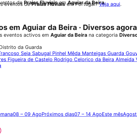
eventos de
Praias Fluviais
em
Aguiar da Beira
.
os eventos de
Praias Fluviais
em Portugal?
Veja aqui
.
s em Aguiar da Beira · Diversos agora
s eventos activos em
Aguiar da Beira
na categoria
Divers
Distrito da Guarda
Trancoso
Seia
Sabugal
Pinhel
Mêda
Manteigas
Guarda
Gouv
res
Figueira de Castelo Rodrigo
Celorico da Beira
Almeida
a
emana
08 – 09 Ago
Próximos dias
07 – 14 Ago
Este mês
Agost