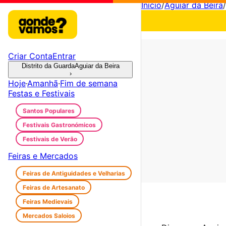
Início
/
Aguiar da Beira
/
Criar Conta
Entrar
Distrito da Guarda
Aguiar da Beira
›
Hoje
·
Amanhã
·
Fim de semana
Festas e Festivais
Santos Populares
Festivais Gastronómicos
Festivais de Verão
Feiras e Mercados
Feiras de Antiguidades e Velharias
Feiras de Artesanato
Feiras Medievais
Mercados Saloios