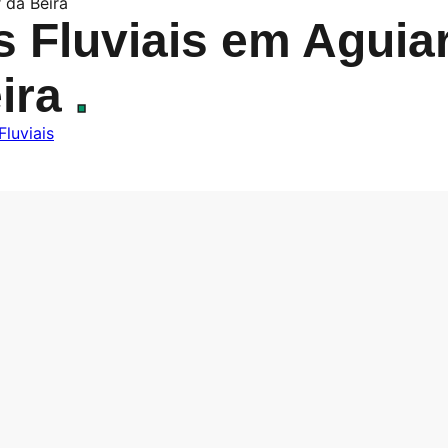
r da Beira
s Fluviais em Aguia
ira
.
Fluviais