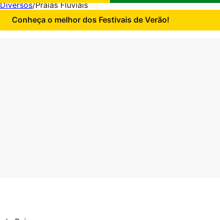
Diversos
/
Praias Fluviais
Conheça o melhor dos Festivais de Verão!