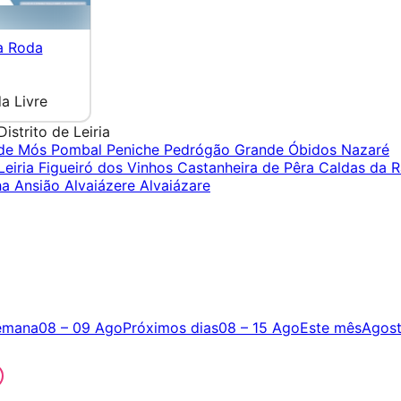
a Roda
a Livre
Distrito de Leiria
 de Mós
Pombal
Peniche
Pedrógão Grande
Óbidos
Nazaré
Leiria
Figueiró dos Vinhos
Castanheira de Pêra
Caldas da R
ha
Ansião
Alvaiázere
Alvaiázare
emana
08 – 09 Ago
Próximos dias
08 – 15 Ago
Este mês
Agos