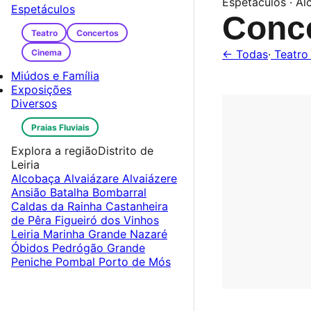
Espetáculos · A
Espetáculos
Conc
Teatro
Concertos
Cinema
← Todas
·
Teatr
Miúdos e Família
Exposições
Diversos
Praias Fluviais
Explora a região
Distrito de
Leiria
Alcobaça
Alvaiázare
Alvaiázere
Ansião
Batalha
Bombarral
Caldas da Rainha
Castanheira
de Pêra
Figueiró dos Vinhos
Leiria
Marinha Grande
Nazaré
Óbidos
Pedrógão Grande
Peniche
Pombal
Porto de Mós