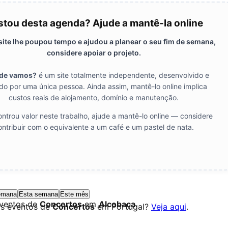
tou desta agenda? Ajude a mantê-la online
 site lhe poupou tempo e ajudou a planear o seu fim de semana,
considere apoiar o projeto.
de vamos?
é um site totalmente independente, desenvolvido e
do por uma única pessoa. Ainda assim, mantê-lo online implica
custos reais de alojamento, domínio e manutenção.
ntrou valor neste trabalho, ajude a mantê-lo online — considere
ontribuir com o equivalente a um café e um pastel de nata.
emana
Esta semana
Este mês
eventos de
Concertos
em
Alcobaça
.
os eventos de
Concertos
em Portugal?
Veja aqui
.