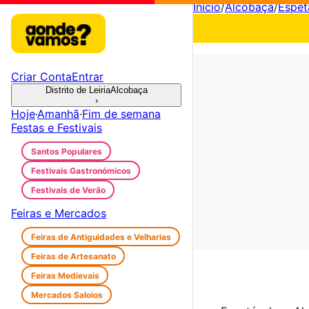
Início
/
Alcobaça
/
Espet
Criar Conta
Entrar
Distrito de Leiria
Alcobaça
›
Hoje
·
Amanhã
·
Fim de semana
Festas e Festivais
Santos Populares
Festivais Gastronómicos
Festivais de Verão
Feiras e Mercados
Feiras de Antiguidades e Velharias
Feiras de Artesanato
Feiras Medievais
Mercados Saloios