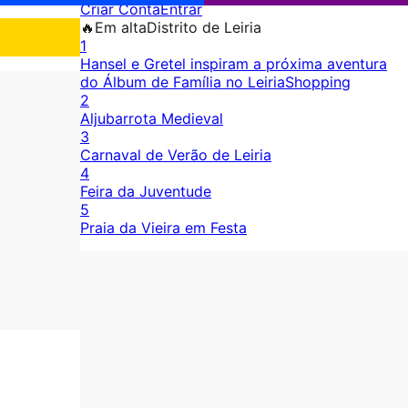
Criar Conta
Entrar
🔥
Em alta
Distrito de Leiria
1
Hansel e Gretel inspiram a próxima aventura
do Álbum de Família no LeiriaShopping
2
Aljubarrota Medieval
3
Carnaval de Verão de Leiria
4
Feira da Juventude
5
Praia da Vieira em Festa