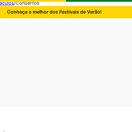
áculos
/
Concertos
Conheça o melhor dos Festivais de Verão!