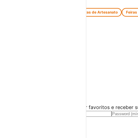
Feiras e Mercados
Feiras de Antiguidades e Velharias
Feiras de Artesanato
Feiras
Espetáculos
Teatro
Concertos
Cinema
Miúdos e Família
Exposições
Diversos
Praias Fluviais
Distrito de Leiria
Alcobaça
›
☀️
💻
🌙
🤍
Guarda este evento
Cria uma conta gratuita para guardar favoritos e receber 
Já tens conta?
Entra aqui