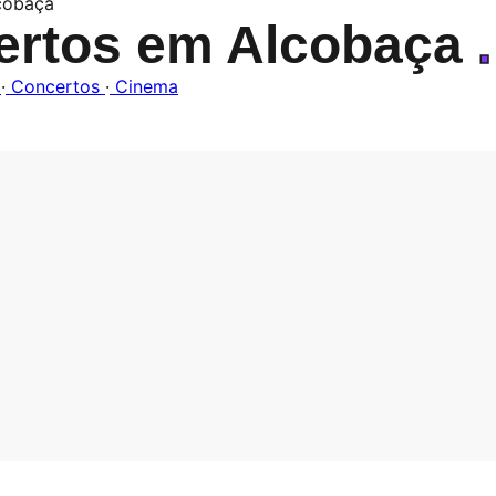
lcobaça
ertos em Alcobaça
.
o
·
Concertos
·
Cinema