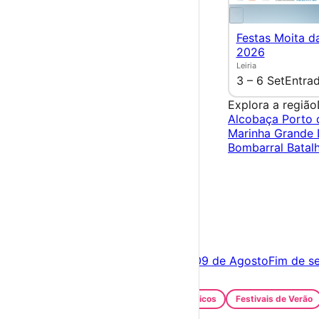
Festas Moita d
2026
Leiria
3 – 6 Set
Entrad
Explora a região
Alcobaça
Porto
Marinha Grande
Bombarral
Batal
×
Criar Conta
Entrar
Acontece hoje
08 de Agosto
Amanhã
09 de Agosto
Fim de s
Festas e Festivais
Santos Populares
Festivais Gastronómicos
Festivais de Verão