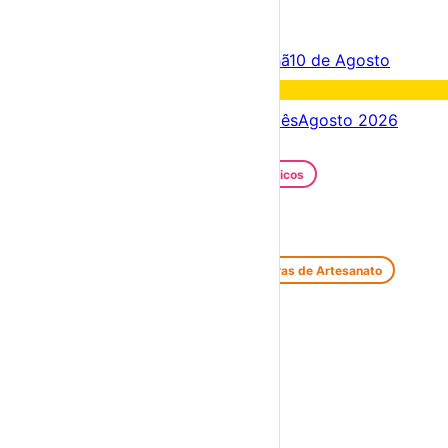
×
Criar Conta
Entrar
Acontece hoje
09 de Agosto
Amanhã
10 de Agosto
Fim de semana
15 – 09 Ago
Próximos dias
09 – 16 Ago
Este mês
Agosto 2026
Festas e Festivais
Santos Populares
Festivais Gastronómicos
Festivais de Verão
Feiras e Mercados
Feiras de Antiguidades e Velharias
Feiras de Artesanato
Feiras Medievais
Mercados Saloios
Espetáculos
Teatro
Concertos
Cinema
Miúdos e Família
Exposições
Diversos