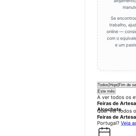
alojamento
manut
Se encontrou
trabalho, aju
online — consi
com o equival
e um paste
Todos
Hoje
Fim de s
Este mês
A ver todos os 
Feiras de Artes
Alcochete
.
Quer ver todos 
Feiras de Artes
Portugal?
Veja a