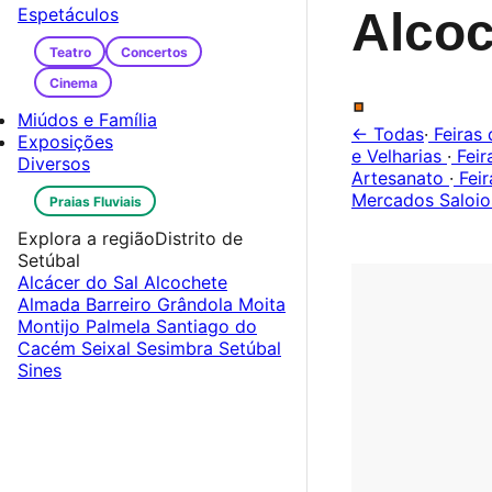
Espetáculos
Alcoc
Teatro
Concertos
.
Cinema
Miúdos e Família
← Todas
·
Feiras 
Exposições
e Velharias
·
Feir
Diversos
Artesanato
·
Feir
Mercados Saloio
Praias Fluviais
Explora a região
Distrito de
Setúbal
Alcácer do Sal
Alcochete
Almada
Barreiro
Grândola
Moita
Montijo
Palmela
Santiago do
Cacém
Seixal
Sesimbra
Setúbal
Sines