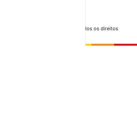
Para Organizadores
Submeter Evento
Minha Conta
Segue-nos
© 2023-2026 aondevamos.pt — Todos os direitos
reservados
↑ Topo