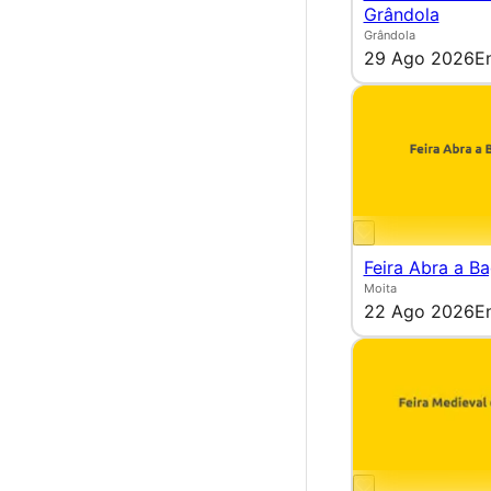
Grândola
Grândola
29 Ago 2026
E
Feira Abra a B
Moita
22 Ago 2026
E