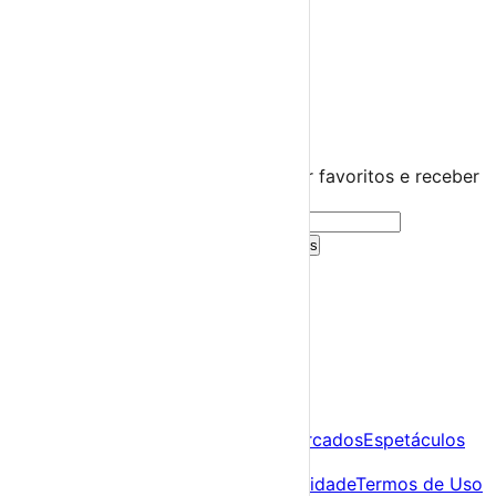
Praias Fluviais
Distrito de Setúbal
Alcochete
›
☀️
💻
🌙
🤍
Guarda este evento
Cria uma conta gratuita para guardar favoritos e receber
sugestões personalizadas.
Criar Conta Grátis
Já tens conta?
Entra aqui
A tua agenda cultural de Portugal
Descobre
Agenda
Festas e Festivais
Feiras e Mercados
Espetáculos
Sobre
Sobre nós
Contacto
Política de Privacidade
Termos de Uso