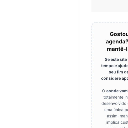
Gostou
agenda?
mantê-l
Se este sit
tempo e ajudo
seu fim d
considere apo
O
aonde vam
totalmente i
desenvolvido 
uma única p
assim, mant
implica cus