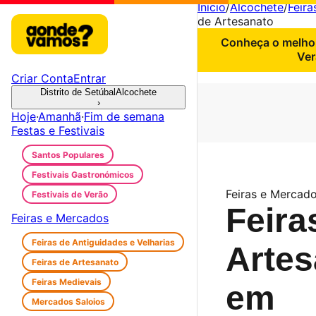
Início
/
Alcochete
/
Feir
de Artesanato
Conheça o melhor
Ver
Criar Conta
Entrar
Distrito de Setúbal
Alcochete
›
Hoje
·
Amanhã
·
Fim de semana
Festas e Festivais
Santos Populares
Festivais Gastronómicos
Feiras e Mercado
Festivais de Verão
Feira
Feiras e Mercados
Feiras de Antiguidades e Velharias
Artes
Feiras de Artesanato
Feiras Medievais
em
Mercados Saloios