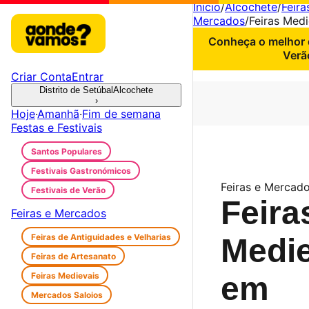
Início
/
Alcochete
/
Feira
Mercados
/
Feiras Medi
Conheça o melhor d
Verã
Criar Conta
Entrar
Distrito de Setúbal
Alcochete
›
Hoje
·
Amanhã
·
Fim de semana
Festas e Festivais
Santos Populares
Festivais Gastronómicos
Feiras e Mercado
Festivais de Verão
Feira
Feiras e Mercados
Feiras de Antiguidades e Velharias
Medie
Feiras de Artesanato
Feiras Medievais
em
Mercados Saloios