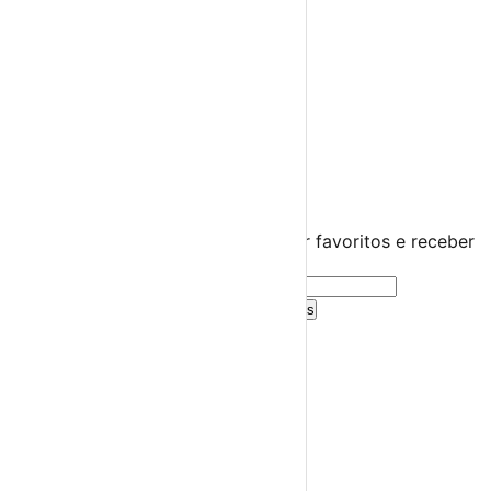
Miúdos e Família
Exposições
Diversos
Praias Fluviais
Distrito de Setúbal
Alcochete
›
☀️
💻
🌙
🤍
Guarda este evento
Cria uma conta gratuita para guardar favoritos e receber
sugestões personalizadas.
Criar Conta Grátis
Já tens conta?
Entra aqui
A tua agenda cultural de Portugal
Descobre