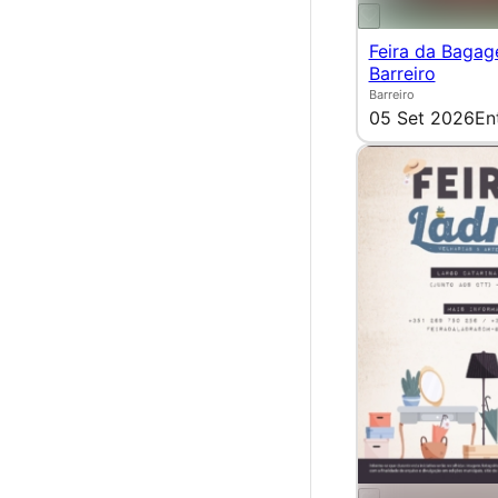
Feira da Bagag
Barreiro
Barreiro
05 Set 2026
En