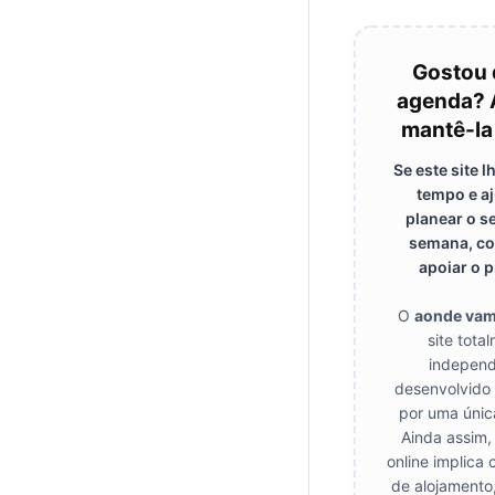
Gostou 
agenda? 
mantê-la
Se este site 
tempo e a
planear o s
semana, co
apoiar o p
O
aonde va
site tota
independ
desenvolvido
por uma únic
Ainda assim,
online implica 
de alojamento