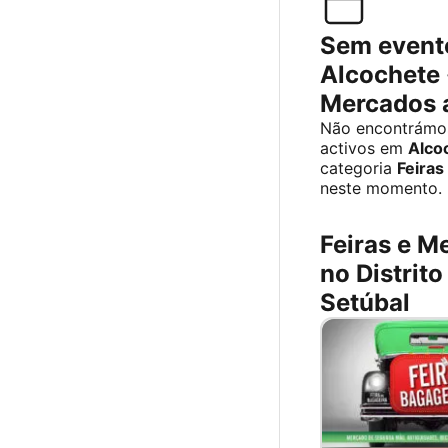
Sem event
Alcochete ·
Mercados 
Não encontrámo
activos em
Alco
categoria
Feiras
neste momento.
Feiras e M
no Distrito
Setúbal