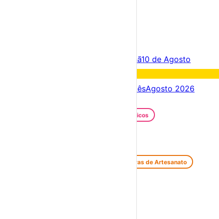
×
Criar Conta
Entrar
Acontece hoje
09 de Agosto
Amanhã
10 de Agosto
Fim de semana
15 – 09 Ago
Próximos dias
09 – 16 Ago
Este mês
Agosto 2026
Festas e Festivais
Santos Populares
Festivais Gastronómicos
Festivais de Verão
Feiras e Mercados
Feiras de Antiguidades e Velharias
Feiras de Artesanato
Feiras Medievais
Mercados Saloios
Espetáculos
Teatro
Concertos
Cinema