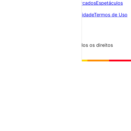
Agenda
Festas e Festivais
Feiras e Mercados
Espetáculos
Sobre
Sobre nós
Contacto
Política de Privacidade
Termos de Uso
Para Organizadores
Submeter Evento
Minha Conta
Segue-nos
© 2023-2026 aondevamos.pt — Todos os direitos
reservados
↑ Topo