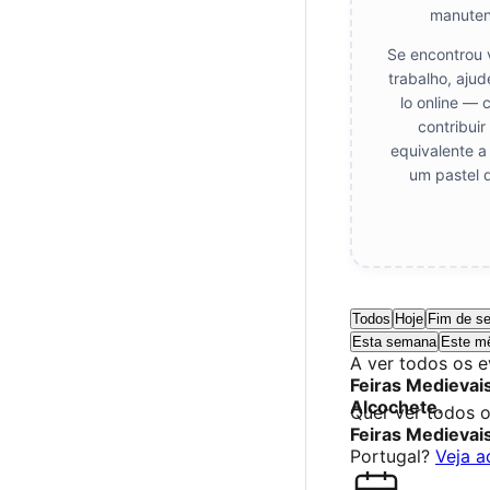
manuten
Se encontrou 
trabalho, aju
lo online — 
contribui
equivalente a
um pastel 
Todos
Hoje
Fim de s
Esta semana
Este m
A ver todos os 
Feiras Medievai
Alcochete
.
Quer ver todos 
Feiras Medievai
Portugal?
Veja a