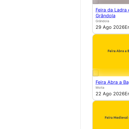
Feira da Ladra
Grândola
Grândola
29 Ago 2026
E
Feira Abra a B
Moita
22 Ago 2026
E