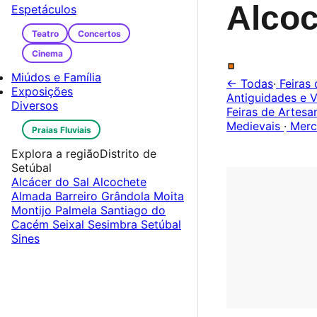
Alcoc
Espetáculos
Teatro
Concertos
.
Cinema
Miúdos e Família
← Todas
·
Feiras 
Exposições
Antiguidades e V
Diversos
Feiras de Artes
Medievais
·
Merc
Praias Fluviais
Explora a região
Distrito de
Setúbal
Alcácer do Sal
Alcochete
Almada
Barreiro
Grândola
Moita
Montijo
Palmela
Santiago do
Cacém
Seixal
Sesimbra
Setúbal
Sines