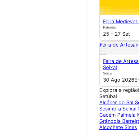
Feira Medieval
Palmela
25 – 27 Set
Feira de Artesan
Feira de Artes
Seixal
Seixal
30 Ago 2026
E
Explora a região
Setúbal
Alcácer do Sal
S
Sesimbra
Seixal
Cacém
Palmela
Grândola
Barrei
Alcochete
Sines