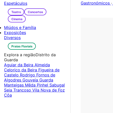
Gastronómicos
·
Espetáculos
Teatro
Concertos
Cinema
Miúdos e Família
Exposições
Diversos
Praias Fluviais
Explora a região
Distrito da
Guarda
Aguiar da Beira
Almeida
Celorico da Beira
Figueira de
Castelo Rodrigo
Fornos de
Algodres
Gouveia
Guarda
Manteigas
Mêda
Pinhel
Sabugal
Seia
Trancoso
Vila Nova de Foz
Côa