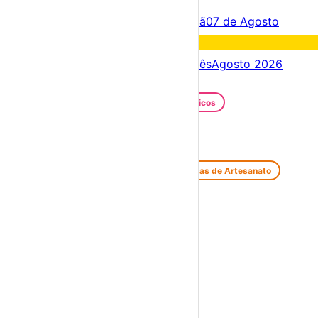
Criar Conta
Entrar
Acontece hoje
06 de Agosto
Amanhã
07 de Agosto
Fim de semana
08 – 09 Ago
Próximos dias
06 – 13 Ago
Este mês
Agosto 2026
Festas e Festivais
Santos Populares
Festivais Gastronómicos
Festivais de Verão
Feiras e Mercados
Feiras de Antiguidades e Velharias
Feiras de Artesanato
Feiras Medievais
Mercados Saloios
Espetáculos
Teatro
Concertos
Cinema
Miúdos e Família
Exposições
Diversos
Praias Fluviais