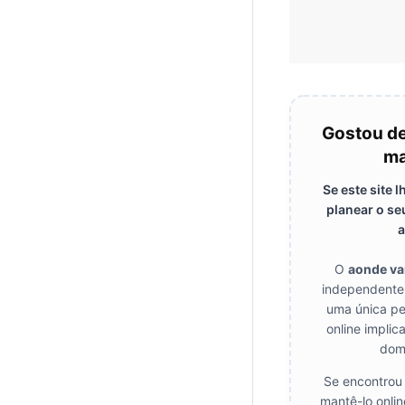
Gostou de
ma
Se este site 
planear o se
a
O
aonde v
independente,
uma única pe
online implic
dom
Se encontrou 
mantê-lo onli