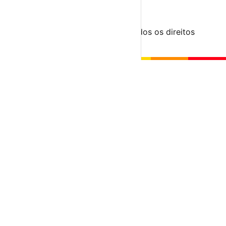
Segue-nos
© 2023-2026 aondevamos.pt — Todos os direitos
reservados
↑ Topo