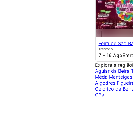
Feira de São B
Trancoso
7 – 16 Ago
Entr
Explora a região
Aguiar da Beira
Mêda
Manteiga
Algodres
Figueir
Celorico da Beir
Côa
×