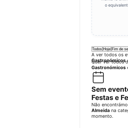
o equivalen
Todos
Hoje
Fim de s
A ver todos os 
Gastronómicos
Quer ver todos 
Gastronómicos
Sem event
Festas e F
Não encontrámos
Almeida
na cate
momento.