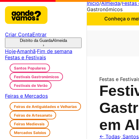
Início
/
Almeida
/
Festas 
Gastronómicos
Conheça o melh
Criar Conta
Entrar
Distrito da Guarda
Almeida
›
Hoje
·
Amanhã
·
Fim de semana
Festas e Festivais
Santos Populares
Festivais Gastronómicos
Festas e Festivai
Festi
Festivais de Verão
Feiras e Mercados
Gast
Feiras de Antiguidades e Velharias
Feiras de Artesanato
em A
Feiras Medievais
Mercados Saloios
← Todas
·
Santos