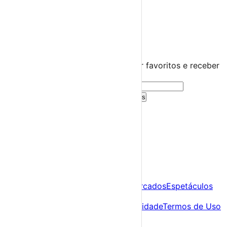
Distrito da Guarda
Almeida
›
☀️
💻
🌙
🤍
Guarda este evento
Cria uma conta gratuita para guardar favoritos e receber
sugestões personalizadas.
Criar Conta Grátis
Já tens conta?
Entra aqui
A tua agenda cultural de Portugal
Descobre
Agenda
Festas e Festivais
Feiras e Mercados
Espetáculos
Sobre
Sobre nós
Contacto
Política de Privacidade
Termos de Uso
Para Organizadores
Submeter Evento
Minha Conta