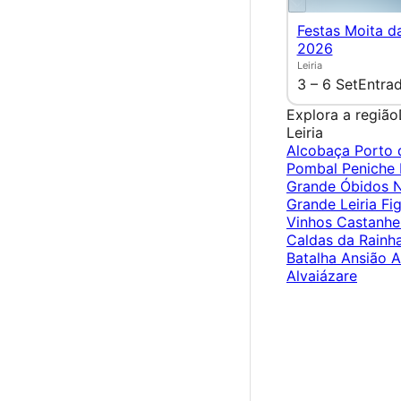
Festas Moita d
2026
Leiria
3 – 6 Set
Entrad
Explora a região
Leiria
Alcobaça
Porto 
Pombal
Peniche
Grande
Óbidos
Grande
Leiria
Fi
Vinhos
Castanhe
Caldas da Rainh
Batalha
Ansião
A
Alvaiázare
×
Criar Conta
Entrar