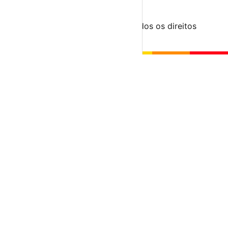
Segue-nos
© 2023-2026 aondevamos.pt — Todos os direitos
reservados
↑ Topo