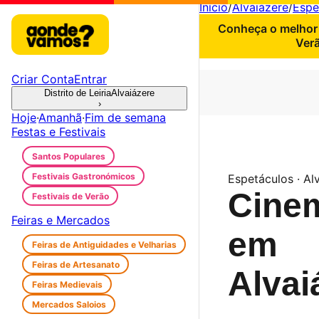
Início
/
Alvaiázere
/
Espe
Conheça o melhor 
Verã
Criar Conta
Entrar
Distrito de Leiria
Alvaiázere
›
Hoje
·
Amanhã
·
Fim de semana
Festas e Festivais
Santos Populares
Festivais Gastronómicos
Espetáculos · Al
Cine
Festivais de Verão
Feiras e Mercados
em
Feiras de Antiguidades e Velharias
Feiras de Artesanato
Alvai
Feiras Medievais
Mercados Saloios