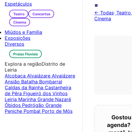
.
Espetáculos
← Todas
·
Teatr
Teatro
Concertos
Cinema
Cinema
Miúdos e Família
Exposições
Diversos
Praias Fluviais
Explora a região
Distrito de
Leiria
Alcobaça
Alvaiázare
Alvaiázere
Ansião
Batalha
Bombarral
Caldas da Rainha
Castanheira
de Pêra
Figueiró dos Vinhos
Leiria
Marinha Grande
Nazaré
Óbidos
Pedrógão Grande
Peniche
Pombal
Porto de Mós
Gostou
agenda? 