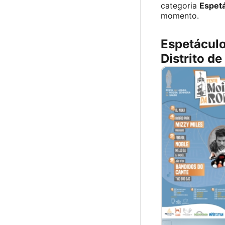
categoria
Espet
momento.
Espetácul
Distrito de