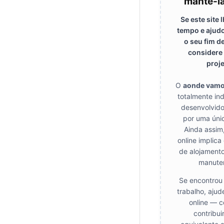
mantê-la
Se este site
tempo e ajudo
o seu fim d
considere 
proje
O
aonde vam
totalmente in
desenvolvido
por uma úni
Ainda assim
online implica
de alojamento
manute
Se encontrou 
trabalho, ajud
online — c
contribui