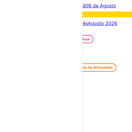
Acontece hoje
07 de Agosto
Amanhã
08 de Agosto
Fim de semana
08 – 09 Ago
Próximos dias
07 – 14 Ago
Este mês
Agosto 2026
Festas e Festivais
Santos Populares
Festivais Gastronómicos
Festivais de Verão
Feiras e Mercados
Feiras de Antiguidades e Velharias
Feiras de Artesanato
Feiras Medievais
Mercados Saloios
Espetáculos
Teatro
Concertos
Cinema
Miúdos e Família
Exposições
Diversos
Praias Fluviais