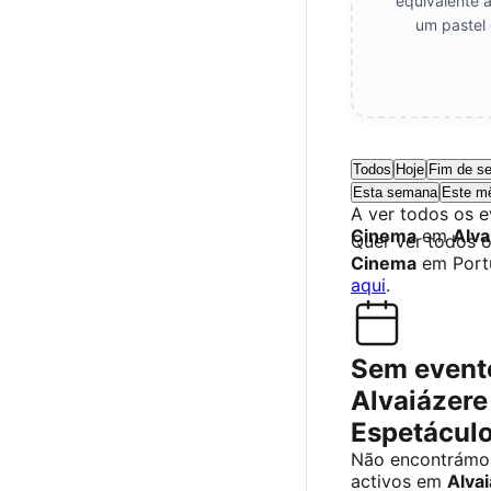
equivalente 
um pastel 
Todos
Hoje
Fim de s
Esta semana
Este m
A ver todos os 
Cinema
em
Alva
Quer ver todos 
Cinema
em Port
aqui
.
Sem event
Alvaiázere 
Espetácul
Não encontrámo
activos em
Alva