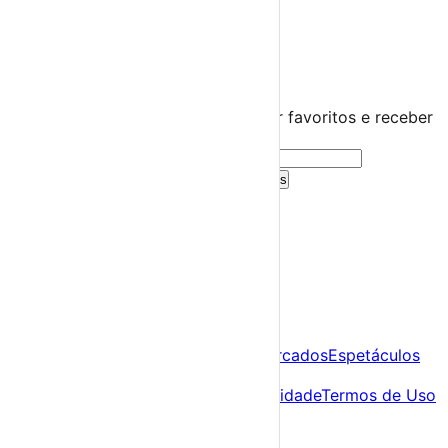
Distrito de Leiria
Alvaiázere
›
☀️
💻
🌙
🤍
Guarda este evento
Cria uma conta gratuita para guardar favoritos e receber
sugestões personalizadas.
Criar Conta Grátis
Já tens conta?
Entra aqui
A tua agenda cultural de Portugal
Descobre
Agenda
Festas e Festivais
Feiras e Mercados
Espetáculos
Sobre
Sobre nós
Contacto
Política de Privacidade
Termos de Uso
Para Organizadores
Submeter Evento
Minha Conta