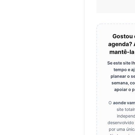
Gostou 
agenda? 
mantê-la
Se este site 
tempo e a
planear o s
semana, co
apoiar o p
O
aonde va
site tota
independ
desenvolvido
por uma únic