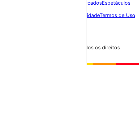
Agenda
Festas e Festivais
Feiras e Mercados
Espetáculos
Sobre
Sobre nós
Contacto
Política de Privacidade
Termos de Uso
Para Organizadores
Submeter Evento
Minha Conta
Segue-nos
© 2023-2026 aondevamos.pt — Todos os direitos
reservados
↑ Topo