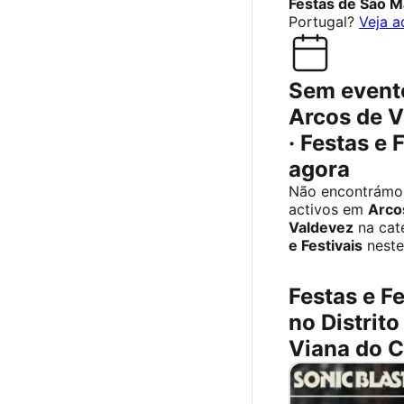
Festas de São M
Portugal?
Veja a
Sem event
Arcos de 
· Festas e 
agora
Não encontrámo
activos em
Arco
Valdevez
na cat
e Festivais
neste
Festas e Fe
no Distrito
Viana do C