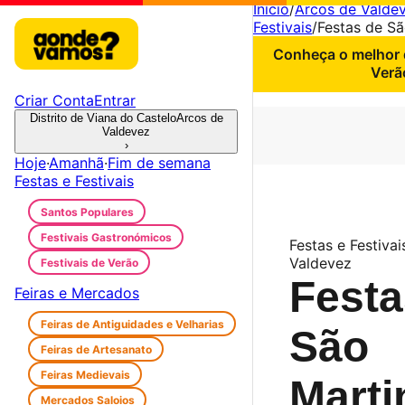
Início
/
Arcos de Valde
Festivais
/
Festas de S
Conheça o melhor d
Verã
Criar Conta
Entrar
Distrito de Viana do Castelo
Arcos de
Valdevez
›
Hoje
·
Amanhã
·
Fim de semana
Festas e Festivais
Santos Populares
Festivais Gastronómicos
Festas e Festivai
Valdevez
Festivais de Verão
Festa
Feiras e Mercados
Feiras de Antiguidades e Velharias
São
Feiras de Artesanato
Feiras Medievais
Marti
Mercados Saloios