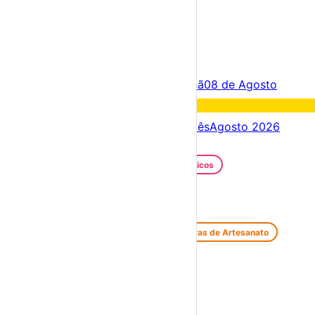
×
Criar Conta
Entrar
Acontece hoje
07 de Agosto
Amanhã
08 de Agosto
Fim de semana
08 – 09 Ago
Próximos dias
07 – 14 Ago
Este mês
Agosto 2026
Festas e Festivais
Santos Populares
Festivais Gastronómicos
Festivais de Verão
Feiras e Mercados
Feiras de Antiguidades e Velharias
Feiras de Artesanato
Feiras Medievais
Mercados Saloios
Espetáculos
Teatro
Concertos
Cinema