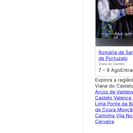
Romaria de Sa
de Portuzelo
Viana do Castelo
7 – 9 Ago
Entra
Explora a região
Viana do Castel
Arcos de Valde
Castelo
Valença
Lima
Ponte da B
de Coura
Monç
Caminha
Vila No
Cerveira