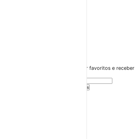
Miúdos e Família
Exposições
Diversos
Praias Fluviais
Distrito de Viana do Castelo
Arcos de Valdevez
›
☀️
💻
🌙
🤍
Guarda este evento
Cria uma conta gratuita para guardar favoritos e receber
sugestões personalizadas.
Criar Conta Grátis
Já tens conta?
Entra aqui
A tua agenda cultural de Portugal
Descobre