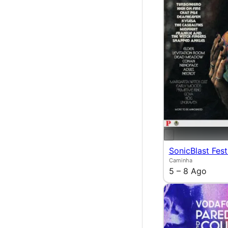
SonicBlast Fes
Caminha
5 – 8 Ago