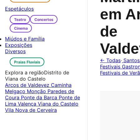
Espetáculos
em A
Teatro
Concertos
de
Cinema
Miúdos e Família
Vald
Exposições
Diversos
← Todas
·
Santos
Praias Fluviais
Festivais Gastr
Explora a região
Distrito de
Festivais de Ver
Viana do Castelo
Arcos de Valdevez
Caminha
Melgaço
Monção
Paredes de
Coura
Ponte da Barca
Ponte de
Lima
Valença
Viana do Castelo
Vila Nova de Cerveira