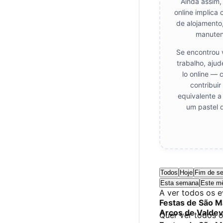
Ainda assim,
online implica 
de alojamento
manuten
Se encontrou 
trabalho, aju
lo online — 
contribui
equivalente a
um pastel 
Todos
Hoje
Fim de s
Esta semana
Este m
A ver todos os 
Festas de São M
Arcos de Valde
Quer ver todos 