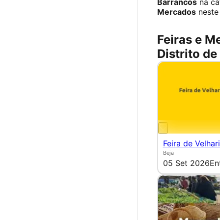
Barrancos
na ca
Mercados
neste
Feiras e M
Distrito de
Feira de Velhar
Beja
05 Set 2026
En