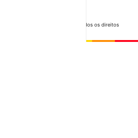
Submeter Evento
Minha Conta
Segue-nos
© 2023-2026 aondevamos.pt — Todos os direitos
reservados
↑ Topo