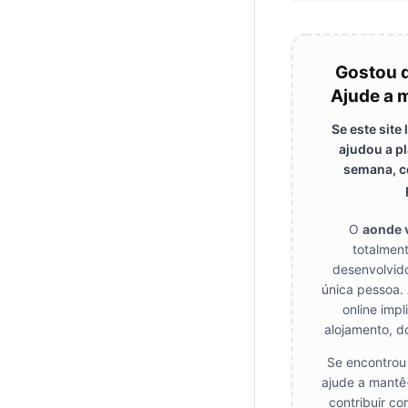
Gostou 
Ajude a m
Se este site
ajudou a pl
semana, c
O
aonde 
totalmen
desenvolvid
única pessoa. 
online impl
alojamento, d
Se encontrou 
ajude a mantê-
contribuir co