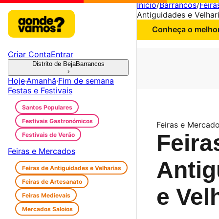
Início
/
Barrancos
/
Feir
Antiguidades e Velhar
Conheça o melhor 
Criar Conta
Entrar
Distrito de Beja
Barrancos
›
Hoje
·
Amanhã
·
Fim de semana
Festas e Festivais
Santos Populares
Festivais Gastronómicos
Feiras e Mercado
Feira
Festivais de Verão
Feiras e Mercados
Antig
Feiras de Antiguidades e Velharias
Feiras de Artesanato
e Vel
Feiras Medievais
Mercados Saloios