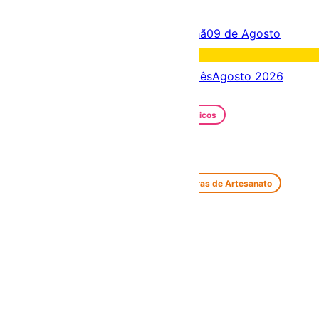
×
Criar Conta
Entrar
Acontece hoje
08 de Agosto
Amanhã
09 de Agosto
Fim de semana
08 – 09 Ago
Próximos dias
08 – 15 Ago
Este mês
Agosto 2026
Festas e Festivais
Santos Populares
Festivais Gastronómicos
Festivais de Verão
Feiras e Mercados
Feiras de Antiguidades e Velharias
Feiras de Artesanato
Feiras Medievais
Mercados Saloios
Espetáculos
Teatro
Concertos
Cinema
Miúdos e Família
Exposições
Diversos
Praias Fluviais