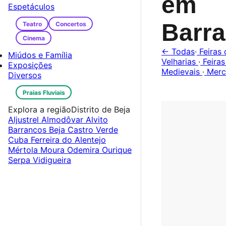
em
Espetáculos
Barr
Teatro
Concertos
Cinema
← Todas
·
Feiras 
Miúdos e Família
Velharias
·
Feiras
Exposições
Medievais
·
Merc
Diversos
Praias Fluviais
Explora a região
Distrito de Beja
Aljustrel
Almodôvar
Alvito
Barrancos
Beja
Castro Verde
Cuba
Ferreira do Alentejo
Mértola
Moura
Odemira
Ourique
Serpa
Vidigueira