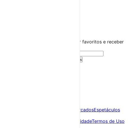
Distrito de Beja
Barrancos
›
☀️
💻
🌙
🤍
Guarda este evento
Cria uma conta gratuita para guardar favoritos e receber
sugestões personalizadas.
Criar Conta Grátis
Já tens conta?
Entra aqui
A tua agenda cultural de Portugal
Descobre
Agenda
Festas e Festivais
Feiras e Mercados
Espetáculos
Sobre
Sobre nós
Contacto
Política de Privacidade
Termos de Uso
Para Organizadores