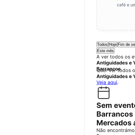
café e u
Todos
Hoje
Fim de s
Este mês
A ver todos os 
Antiguidades e 
Barrancos
.
Quer ver todos 
Antiguidades e 
Veja aqui
.
Sem event
Barrancos ·
Mercados 
Não encontrámos