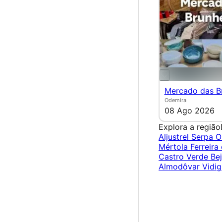
Mercado das Br
Odemira
08 Ago 2026
Explora a região
Aljustrel
Serpa
O
Mértola
Ferreira
Castro Verde
Be
Almodôvar
Vidig